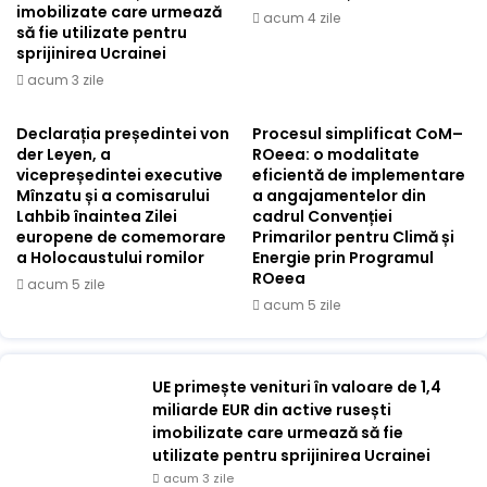
imobilizate care urmează
acum 4 zile
să fie utilizate pentru
sprijinirea Ucrainei
acum 3 zile
Declarația președintei von
Procesul simplificat CoM–
der Leyen, a
ROeea: o modalitate
vicepreședintei executive
eficientă de implementare
Mînzatu și a comisarului
a angajamentelor din
Lahbib înaintea Zilei
cadrul Convenției
europene de comemorare
Primarilor pentru Climă și
a Holocaustului romilor
Energie prin Programul
ROeea
acum 5 zile
acum 5 zile
UE primește venituri în valoare de 1,4
miliarde EUR din active rusești
imobilizate care urmează să fie
utilizate pentru sprijinirea Ucrainei
acum 3 zile