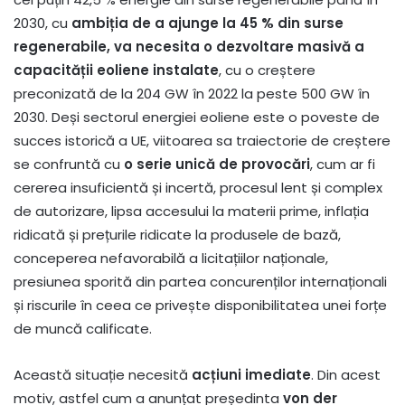
2030, cu
ambiția de a ajunge la 45 % din surse
regenerabile, va necesita o dezvoltare masivă a
capacității eoliene instalate
, cu o creștere
preconizată de la 204 GW în 2022 la peste 500 GW în
2030. Deși sectorul energiei eoliene este o poveste de
succes istorică a UE, viitoarea sa traiectorie de creștere
se confruntă cu
o serie unică de provocări
, cum ar fi
cererea insuficientă și incertă, procesul lent și complex
de autorizare, lipsa accesului la materii prime, inflația
ridicată și prețurile ridicate la produsele de bază,
conceperea nefavorabilă a licitațiilor naționale,
presiunea sporită din partea concurenților internaționali
și riscurile în ceea ce privește disponibilitatea unei forțe
de muncă calificate.
Această situație necesită
acțiuni imediate
. Din acest
motiv, astfel cum a anunțat președinta
von der