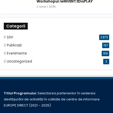
Workshopul reINVENTƎDisPLAY
iunie 1, 2016
Categorii
Știri
2.873
Publicații
197
Evenimente
166
Uncategorized
3
Titlul Programului:
Selectarea partenerilor în vederea
desfășurării de activități în calitate de centre de informare
EUROPE DIRECT (2021 – 2025)