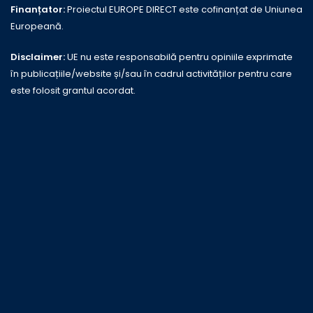
Finanțator:
Proiectul EUROPE DIRECT este cofinanțat de Uniunea
Europeană.
Disclaimer:
UE nu este responsabilă pentru opiniile exprimate
în publicațiile/website și/sau în cadrul activităților pentru care
este folosit grantul acordat.