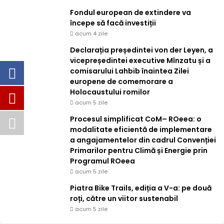
Fondul european de extindere va
începe să facă investiții
acum 4 zile
Declarația președintei von der Leyen, a
vicepreședintei executive Mînzatu și a
comisarului Lahbib înaintea Zilei
europene de comemorare a
Holocaustului romilor
acum 5 zile
Procesul simplificat CoM– ROeea: o
modalitate eficientă de implementare
a angajamentelor din cadrul Convenției
Primarilor pentru Climă și Energie prin
Programul ROeea
acum 5 zile
Piatra Bike Trails, ediția a V-a: pe două
roți, către un viitor sustenabil
acum 5 zile