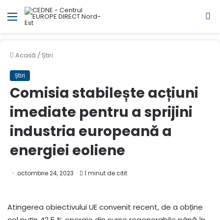
Meniul
C
Acasă
/
Știri
Știri
Comisia stabilește acțiuni
imediate pentru a sprijini
industria europeană a
energiei eoliene
octombrie 24, 2023
1 minut de citit
Atingerea obiectivului UE convenit recent, de a obține
cel puțin 42,5 % energie din surse regenerabile până în