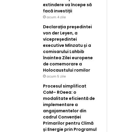
extindere va începe să
facă investiții
acum 4 zile
Declarația președintei
von der Leyen, a
vicepreședintei
executive Mînzatu și a
comisarului Lahbib
înaintea Zilei europene
de comemorare a
Holocaustului romilor
acum 5 zile
Procesul simplificat
CoM– ROeea: o
modalitate eficientă de
implementare a
angajamentelor din
cadrul Convenției
Primarilor pentru Climă
și Energie prin Programul