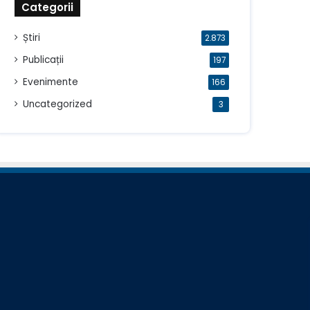
Categorii
Știri
2.873
Publicații
197
Evenimente
166
Uncategorized
3