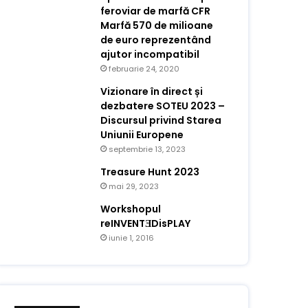
feroviar de marfă CFR
Marfă 570 de milioane
de euro reprezentând
ajutor incompatibil
februarie 24, 2020
Vizionare în direct și
dezbatere SOTEU 2023 –
Discursul privind Starea
Uniunii Europene
septembrie 13, 2023
Treasure Hunt 2023
mai 29, 2023
Workshopul
reINVENTƎDisPLAY
iunie 1, 2016