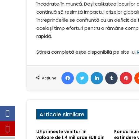
încadrate în muncă. Deși calitatea locurilor d
continuă să resimtă impactul crizelor globale și
întreprinderile se confruntă cu un deficit 
același timp eforturi pentru a rămâne compe
rapidă.
Știrea completă este disponibilă pe site-ul
Facebook
Stare de nervozitate
LinkedIn
Tumblr
Pin
Acțiune
Articole similare
UE primește venituri în
Fondul eu
valoare de 1,4 miliarde EUR din
extindere 