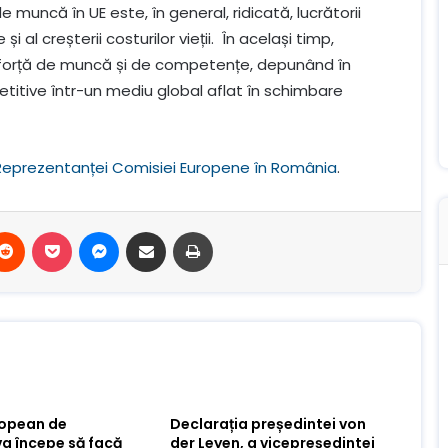
e muncă în UE este, în general, ridicată, lucrătorii
 al creșterii costurilor vieții. În același timp,
de forță de muncă și de competențe, depunând în
titive într-un mediu global aflat în schimbare
Reprezentanței Comisiei Europene în România
.
terest
Reddit
Buzunar
Mesager
Distribuie prin e-mail
Imprimare
ropean de
Declarația președintei von
va începe să facă
der Leyen, a vicepreședintei