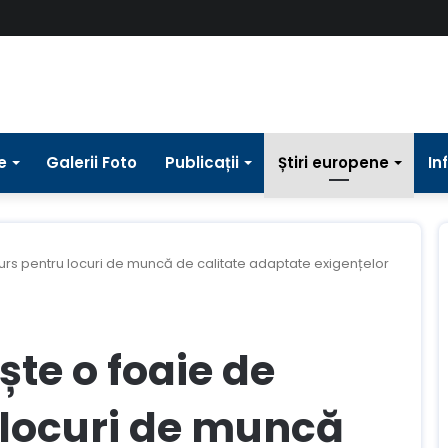
e
Galerii Foto
Publicații
Știri europene
In
urs pentru locuri de muncă de calitate adaptate exigențelor
ște o foaie de
 locuri de muncă