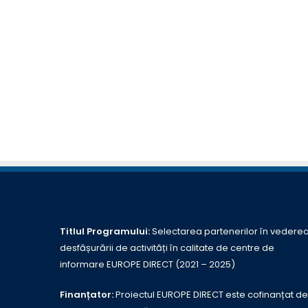
Titlul Programului:
Selectarea partenerilor în vedere
desfășurării de activități în calitate de centre de
informare EUROPE DIRECT (2021 – 2025)
Finanțator:
Proiectul EUROPE DIRECT este cofinanțat de