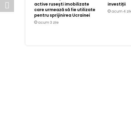
active rusești imobilizate
investiții
care urmează să fie utilizate
acum 4 zil
pentru sprijinirea Ucrainei
acum 3 zile