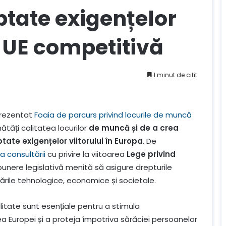
ptate exigențelor
o UE competitivă
1 minut de citit
prezentat
Foaia de parcurs privind locurile de muncă
ăți calitatea locurilor
de muncă și de a crea
tate exigențelor viitorului în Europa
. De
a consultării
cu privire la viitoarea
Lege privind
nere legislativă menită să asigure drepturile
bările tehnologice, economice și societale.
litate sunt esențiale pentru a stimula
a Europei și a proteja împotriva sărăciei persoanelor