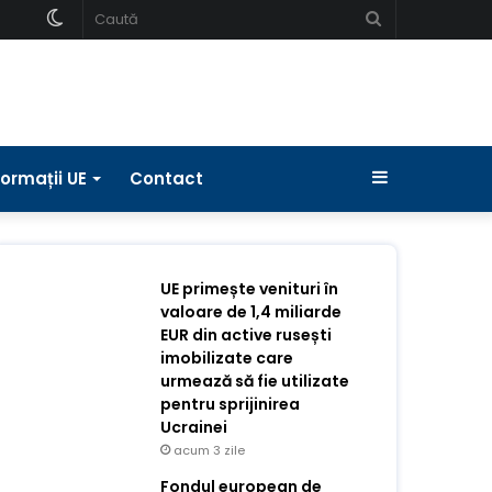
Schimbați
Caută
pielea
Bara
formații UE
Contact
laterală
UE primește venituri în
valoare de 1,4 miliarde
EUR din active rusești
imobilizate care
urmează să fie utilizate
pentru sprijinirea
Ucrainei
acum 3 zile
Fondul european de