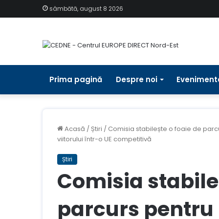
sâmbătă, august 8 2026
Prima pagină
Despre noi
Eveniment
Acasă
/
Știri
/
Comisia stabilește o foaie de parc
viitorului într-o UE competitivă
Știri
Comisia stabile
parcurs pentru