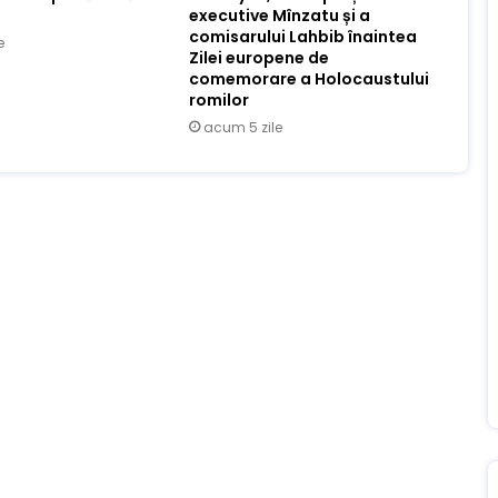
executive Mînzatu și a
comisarului Lahbib înaintea
e
Zilei europene de
comemorare a Holocaustului
romilor
acum 5 zile