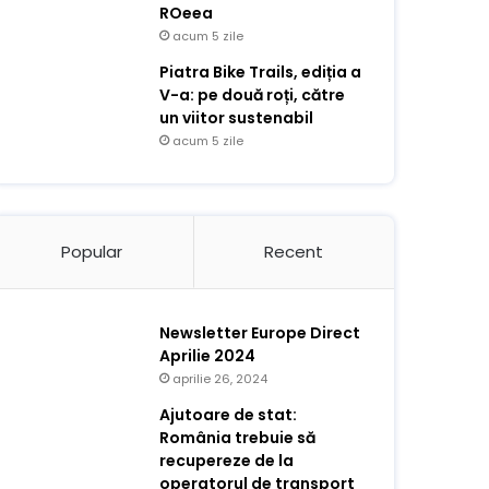
ROeea
acum 5 zile
Piatra Bike Trails, ediția a
V-a: pe două roți, către
un viitor sustenabil
acum 5 zile
Popular
Recent
Newsletter Europe Direct
Aprilie 2024
aprilie 26, 2024
Ajutoare de stat:
România trebuie să
recupereze de la
operatorul de transport