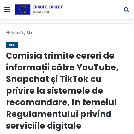
Meniul
C
Acasă
/
Știri
Știri
Comisia trimite cereri de
informații către YouTube,
Snapchat și TikTok cu
privire la sistemele de
recomandare, în temeiul
Regulamentului privind
serviciile digitale