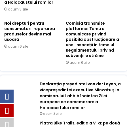
a Holocaustului romilor
acum 3 zile
Noi drepturi pentru
Comisia transmite
consumatori: repararea
platformei Temu o
produselor devine mai
comunicare privind
ușoară
posibila obstrucționare a
unei inspecții în temeiul
acum 6 zile
Regulamentului privind
subvențiile străine
acum 6 zile
Declarația președintei von der Leyen, a
vicepreședintei executive Mînzatu și a
comisarului Lahbib înaintea Zilei
europene de comemorare a
Holocaustului romilor
acum 3 zile
Piatra Bike Trails, ediția a V-a: pe două