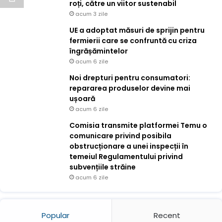
roți, către un viitor sustenabil
acum 3 zile
UE a adoptat măsuri de sprijin pentru
fermierii care se confruntă cu criza
îngrășămintelor
acum 6 zile
Noi drepturi pentru consumatori:
repararea produselor devine mai
ușoară
acum 6 zile
Comisia transmite platformei Temu o
comunicare privind posibila
obstrucționare a unei inspecții în
temeiul Regulamentului privind
subvențiile străine
acum 6 zile
Popular
Recent