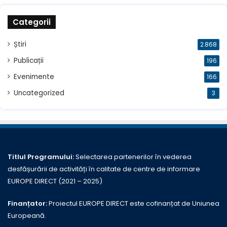
Categorii
Știri
2.868
Publicații
196
Evenimente
166
Uncategorized
3
Titlul Programului:
Selectarea partenerilor în vederea
desfășurării de activități în calitate de centre de informare
EUROPE DIRECT (2021 – 2025)
Finanțator:
Proiectul EUROPE DIRECT este cofinanțat de Uniunea
Europeană.