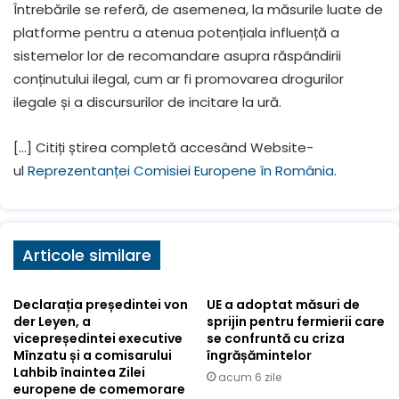
Întrebările se referă, de asemenea, la măsurile luate de
platforme pentru a atenua potențiala influență a
sistemelor lor de recomandare asupra răspândirii
conținutului ilegal, cum ar fi promovarea drogurilor
ilegale și a discursurilor de incitare la ură.
[…] Citiți știrea completă accesând Website-
ul
Reprezentanței Comisiei Europene în România.
Articole similare
Declarația președintei von
UE a adoptat măsuri de
der Leyen, a
sprijin pentru fermierii care
vicepreședintei executive
se confruntă cu criza
Mînzatu și a comisarului
îngrășămintelor
Lahbib înaintea Zilei
acum 6 zile
europene de comemorare