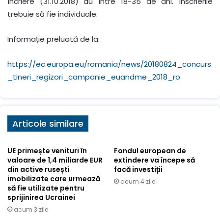
încriere (31.10.2018) au între 18-35 de ani. Înscrierile
trebuie să fie individuale.
Informație preluată de la:
https://ec.europa.eu/romania/news/20180824_concurs
_tineri_regizori_campanie_euandme_2018_ro
Articole similare
UE primește venituri în
Fondul european de
valoare de 1,4 miliarde EUR
extindere va începe să
din active rusești
facă investiții
imobilizate care urmează
acum 4 zile
să fie utilizate pentru
sprijinirea Ucrainei
acum 3 zile