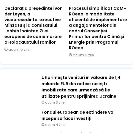
Declarația președintei von
Procesul simplificat CoM–
der Leyen, a
ROeea: o modalitate
vicepreședintei executive
eficientă de implementare
Mînzatu și a comisarului
a angajamentelor din
Lahbib înaintea Zilei
cadrul Convenției
europene de comemorare
Primarilor pentru Climă și
a Holocaustului romilor
Energie prin Programul
ROeea
acum 5 zile
acum 5 zile
UE primește venituri în valoare de 1,4
miliarde EUR din active rusești
imobilizate care urmează să fie
utilizate pentru sprijinirea Ucrainei
acum 3 zile
Fondul european de extindere va
începe să facă investiții
acum 4 zile