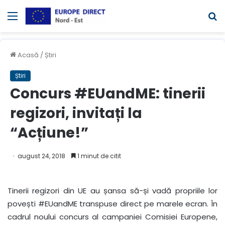
Meniul
C
Acasă
/
Știri
Știri
Concurs #EUandME: tinerii
regizori, invitați la
“Acțiune!”
august 24, 2018
1 minut de citit
Tinerii regizori din UE au șansa să-și vadă propriile lor
povești #EUandME transpuse direct pe marele ecran. În
cadrul noului concurs al campaniei Comisiei Europene,