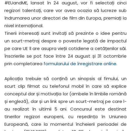
#EUandME, lansat în 24 august, vor fi selectați cinci
regizori talentați, care vor avea ocazia să lucreze sub
îndrumarea unor directori de film din Europa, premiați la
nivel internațional.
Tinerii interesați sunt invitați să prezinte o idee pentru
un scurt-metraj despre o poveste legată de impactul
pe care UE îl are asupra vieții cotidiene a cetățenilor săi.
Înscrierile se pot face între 24 august și 31 octombrie
prin completarea
formularului de înregistrare online
.
Aplicația trebuie să conțină un sinopsis al fimului, un
scurt clip filmat cu telefonul mobil în care să explice
conceptul dar și motivația lor (ambele în limbile română
și engleză), dar și un link spre un scurt-metraj pe care l-
au realizat în ultimii 5 ani. Concursul este destinat
tinerilor regizori europeni, cu reședința în Uniunea
Europeană, care la momentul încheierii perioadei de