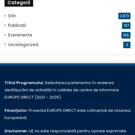
Categorii
Știri
2.873
Publicații
197
Evenimente
166
Uncategorized
3
Titlul Programului:
Selectarea partenerilor în vederea
desfășurării de activități în calitate de centre de informare
EUROPE DIRECT (2021 – 2025)
Finanțator:
Proiectul EUROPE DIRECT este cofinanțat de Uniunea
Europeană.
Disclaimer:
UE nu este responsabilă pentru opiniile exprimate