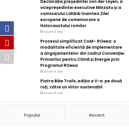
Declarația președintei von der Leyen, a
vicepreședintei executive Mînzatu și a
comisarului Lahbib înaintea Zilei
europene de comemorare a
Holocaustului romilor
acum 5 zile
Procesul simplificat CoM– ROeea: o
modalitate eficientă de implementare
a angajamentelor din cadrul Convenției
Primarilor pentru Climă și Energie prin
Programul ROeea
acum 5 zile
Piatra Bike Trails, ediția a V-a: pe două
roți, către un viitor sustenabil
acum 5 zile
Popular
Recent