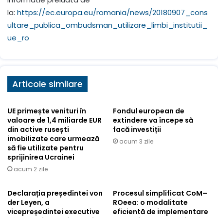
la:
https://ec.europa.eu/romania/news/20180907_cons
ultare_publica_ombudsman_utilizare_limbi_institutii_
ue_ro
Articole similare
UE primește venituri în
Fondul european de
valoare de 1,4 miliarde EUR
extindere va începe să
din active rusești
facă investiții
imobilizate care urmează
acum 3 zile
să fie utilizate pentru
sprijinirea Ucrainei
acum 2 zile
Declarația președintei von
Procesul simplificat CoM–
der Leyen, a
ROeea: o modalitate
vicepreședintei executive
eficientă de implementare