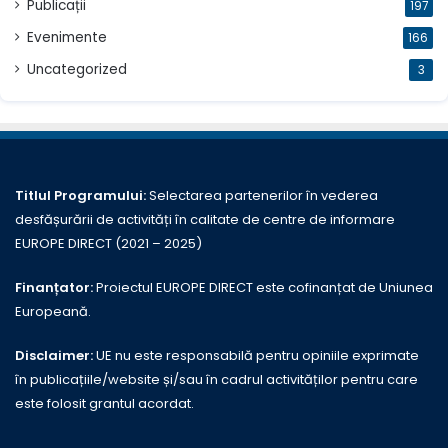
Publicații
197
Evenimente
166
Uncategorized
3
Titlul Programului:
Selectarea partenerilor în vederea
desfășurării de activități în calitate de centre de informare
EUROPE DIRECT (2021 – 2025)
Finanțator:
Proiectul EUROPE DIRECT este cofinanțat de Uniunea
Europeană.
Disclaimer:
UE nu este responsabilă pentru opiniile exprimate
în publicațiile/website și/sau în cadrul activităților pentru care
este folosit grantul acordat.