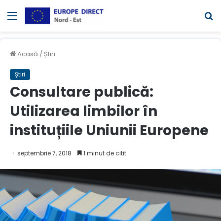
Meniul
C
Acasă
/
Știri
Știri
Consultare publică:
Utilizarea limbilor în
instituțiile Uniunii Europene
septembrie 7, 2018
1 minut de citit