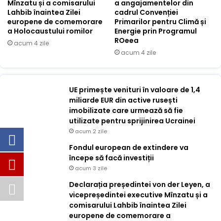
Mînzatu și a comisarului
a angajamentelor din
Lahbib înaintea Zilei
cadrul Convenției
europene de comemorare
Primarilor pentru Climă și
a Holocaustului romilor
Energie prin Programul
ROeea
acum 4 zile
acum 4 zile
UE primește venituri în valoare de 1,4
miliarde EUR din active rusești
imobilizate care urmează să fie
utilizate pentru sprijinirea Ucrainei
acum 2 zile
Fondul european de extindere va
începe să facă investiții
acum 3 zile
Declarația președintei von der Leyen, a
vicepreședintei executive Mînzatu și a
comisarului Lahbib înaintea Zilei
europene de comemorare a