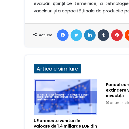
evaluări științifice temeinice, a tehnologi
vaccinuri și a capacității sale de producție
Facebook
Stare de nervozitate
LinkedIn
Tumblr
Pin
Acțiune
Articole similare
Fondul eu
extindere 
investiții
acum 4 zil
UE primește venituri în
valoare de 1,4 miliarde EUR din