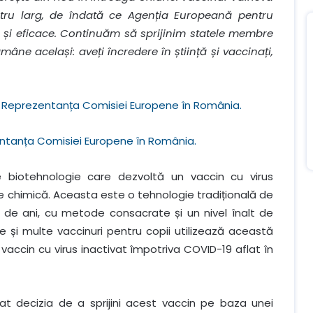
tru larg, de îndată ce Agenția Europeană pentru
 și eficace. Continuăm să sprijinim statele membre
ămâne același: aveți încredere în știință și vaccinați,
Reprezentanța Comisiei Europene în România.
ntanța Comisiei Europene în România.
iotehnologie care dezvoltă un vaccin cu virus
ivare chimică. Aceasta este o tehnologie tradițională de
0 de ani, cu metode consacrate și un nivel înalt de
ale și multe vaccinuri pentru copii utilizează această
 vaccin cu virus inactivat împotriva COVID-19 aflat în
uat decizia de a sprijini acest vaccin pe baza unei