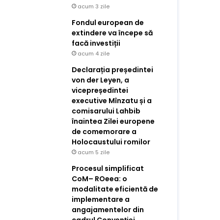
acum 3 zile
Fondul european de
extindere va începe să
facă investiții
acum 4 zile
Declarația președintei
von der Leyen, a
vicepreședintei
executive Mînzatu și a
comisarului Lahbib
înaintea Zilei europene
de comemorare a
Holocaustului romilor
acum 5 zile
Procesul simplificat
CoM– ROeea: o
modalitate eficientă de
implementare a
angajamentelor din