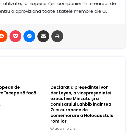
ei utilizate, a experienței companiei în crearea de
 pentru a aproviziona toate statele membre ale UE.
terest
Reddit
Buzunar
Mesager
Distribuie prin e-mail
Imprimare
ropean de
Declarația președintei von
va începe să facă
der Leyen, a vicepreședintei
executive Mînzatu și a
comisarului Lahbib înaintea
e
Zilei europene de
comemorare a Holocaustului
romilor
acum 5 zile