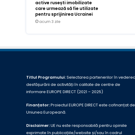
active rusești imobilizate
care urmează să fie utilizate
pentru sprijinirea Ucrainei
acum 3 zile
Titlul Programului:
Selectarea partenerilor în vedere
desfășurării de activități în calitate de centre de
informare EUROPE DIRECT (2021 – 2025)
Finanțator:
Proiectul EUROPE DIRECT este cofinanțat de
Uniunea Europeană.
Disclaimer:
UE nu este responsabilă pentru opiniile
exprimate în publicațiile/website și/sau în cadrul