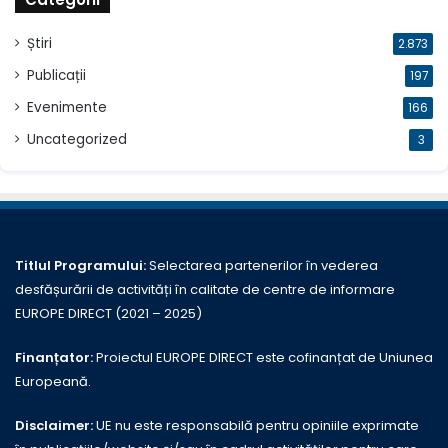
Știri
2.873
Publicații
197
Evenimente
166
Uncategorized
3
Titlul Programului:
Selectarea partenerilor în vederea
desfășurării de activități în calitate de centre de informare
EUROPE DIRECT (2021 – 2025)
Finanțator:
Proiectul EUROPE DIRECT este cofinanțat de Uniunea
Europeană.
Disclaimer:
UE nu este responsabilă pentru opiniile exprimate