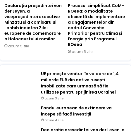
Declarația președintei von
Procesul simplificat CoM–
der Leyen, a
ROeea: o modalitate
vicepreședintei executive
eficientă de implementare
Mînzatu și a comisarului
a angajamentelor din
Lahbib înaintea Zilei
cadrul Convenției
europene de comemorare
Primarilor pentru Climă și
a Holocaustului romilor
Energie prin Programul
ROeea
acum 5 zile
acum 5 zile
UE primește venituri în valoare de 1,4
miliarde EUR din active rusești
imobilizate care urmează să fie
utilizate pentru sprijinirea Ucrainei
acum 3 zile
Fondul european de extindere va
începe să facă investiții
acum 4 zile
Declarația președintei von der Leyen, a