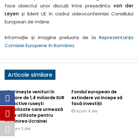
face obiectul unor discuții între președinta
von der
Leyen
și liderii UE în cadrul videoconferinței Consiliului
European de mâine.
Informație și imagine preluate de la
Reprezentanța
Comisiei Europene în România
.
Articole similare
UE primește venituri în
Fondul european de
valoare de 1,4 miliarde EUR
extindere va începe să
din active rusești
facă investiții
imobilizate care urmează
acum 4 zile
să fie utilizate pentru
sprijinirea Ucrainei
acum 3 zile