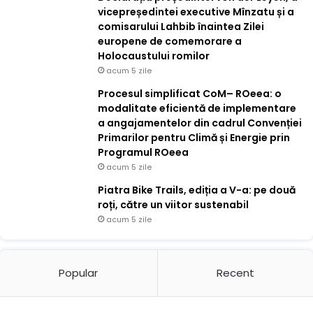
vicepreședintei executive Mînzatu și a
comisarului Lahbib înaintea Zilei
europene de comemorare a
Holocaustului romilor
acum 5 zile
Procesul simplificat CoM– ROeea: o
modalitate eficientă de implementare
a angajamentelor din cadrul Convenției
Primarilor pentru Climă și Energie prin
Programul ROeea
acum 5 zile
Piatra Bike Trails, ediția a V-a: pe două
roți, către un viitor sustenabil
acum 5 zile
Popular
Recent