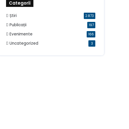
Categorii
Știri
2.873
Publicații
197
Evenimente
166
Uncategorized
3