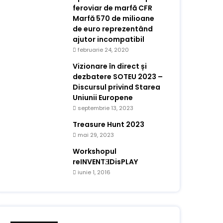
feroviar de marfă CFR
Marfă 570 de milioane
de euro reprezentând
ajutor incompatibil
februarie 24, 2020
Vizionare în direct și
dezbatere SOTEU 2023 –
Discursul privind Starea
Uniunii Europene
septembrie 13, 2023
Treasure Hunt 2023
mai 29, 2023
Workshopul
reINVENTƎDisPLAY
iunie 1, 2016