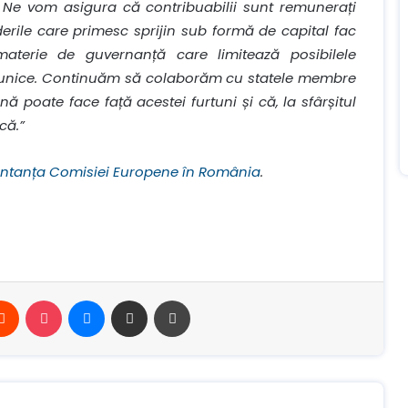
 Ne vom asigura că contribuabilii sunt remunerați
rinderile care primesc sprijin sub formă de capital fac
n materie de guvernanță care limitează posibilele
ei unice. Continuăm să colaborăm cu statele membre
poate face față acestei furtuni și că, la sfârșitul
că.”
ntanța Comisiei Europene în România
.
erest
Reddit
Buzunar
Mesager
Distribuie prin e-mail
Imprimare