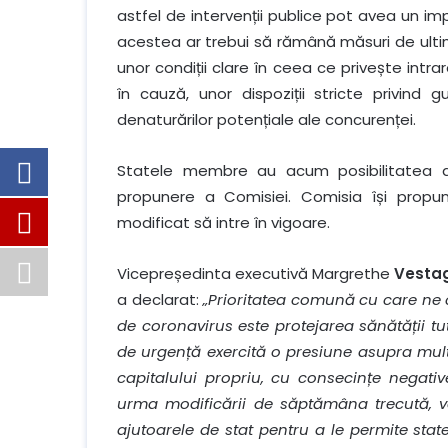
astfel de intervenții publice pot avea un im
acestea ar trebui să rămână măsuri de ultim
unor condiții clare în ceea ce privește intrar
în cauză, unor dispoziții stricte privind
denaturărilor potențiale ale concurenței.
Statele membre au acum posibilitatea de
propunere a Comisiei. Comisia își prop
modificat să intre în vigoare.
Vicepreședinta executivă Margrethe
Vesta
a declarat:
„Prioritatea comună cu care ne
de coronavirus este protejarea sănătății tut
de urgență exercită o presiune asupra mult
capitalului propriu, cu consecințe negative
urma modificării de săptămâna trecută, v
ajutoarele de stat pentru a le permite stat