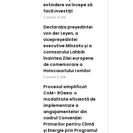
extindere va începe să
facă investiții
acum 4 zile
Declarația președintei
von der Leyen, a
vicepreședintei
executive Mînzatu și a
comisarului Lahbib
înaintea Zilei europene
de comemorare a
Holocaustului romilor
acum 5 zile
Procesul simplificat
CoM– ROeea: o
modalitate eficientă de
implementare a
angajamentelor din
cadrul Convenției
Primarilor pentru Climă
și Energie prin Programul