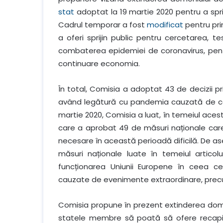
stat
adoptat la 19 martie 2020 pentru a spri
Cadrul temporar a fost
modificat
pentru pr
a oferi sprijin public pentru cercetarea, 
combaterea epidemiei de coronavirus, pentru
continuare economia.
În total, Comisia a adoptat 43 de decizii 
având legătură cu pandemia cauzată de cor
martie 2020, Comisia a luat, în temeiul acest
care a aprobat 49 de măsuri naționale care o
necesare în această perioadă dificilă. De as
măsuri naționale luate în temeiul articolul
funcționarea Uniunii Europene în ceea ce p
cauzate de evenimente extraordinare, pre
Comisia propune în prezent extinderea domen
statele membre să poată să ofere recapitaliz