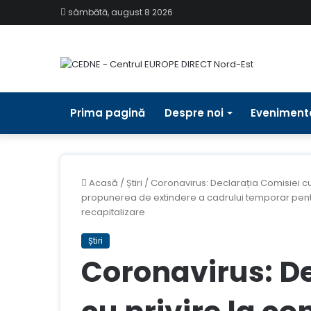
sâmbătă, august 8 2026
Prima pagină
Despre noi
Eveniment
Acasă
/
Știri
/
Coronavirus: Declarația Comisiei cu
propunerea de extindere a cadrului temporar pentru
recapitalizare
Știri
Coronavirus: De