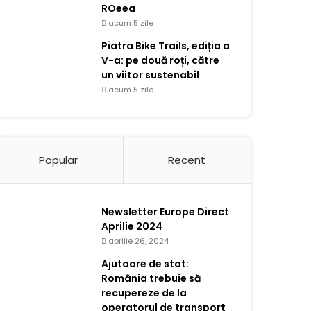
ROeea
acum 5 zile
Piatra Bike Trails, ediția a
V-a: pe două roți, către
un viitor sustenabil
acum 5 zile
Popular
Recent
Newsletter Europe Direct
Aprilie 2024
aprilie 26, 2024
Ajutoare de stat:
România trebuie să
recupereze de la
operatorul de transport