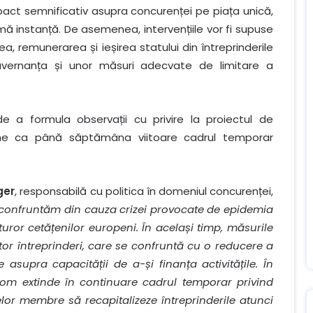
pact semnificativ asupra concurenței pe piața unică,
ă instanță. De asemenea, intervențiile vor fi supuse
ea, remunerarea și ieșirea statului din întreprinderile
 guvernanța și unor măsuri adecvate de limitare a
 a formula observații cu privire la proiectul de
une ca până săptămâna viitoare cadrul temporar
ger
, responsabilă cu politica în domeniul concurenței,
 confruntăm din cauza crizei provocate de epidemia
uror cetățenilor europeni. În același timp, măsurile
or întreprinderi, care se confruntă cu o reducere a
 asupra capacității de a-și finanța activitățile. În
om extinde în continuare cadrul temporar privind
elor membre să recapitalizeze întreprinderile atunci