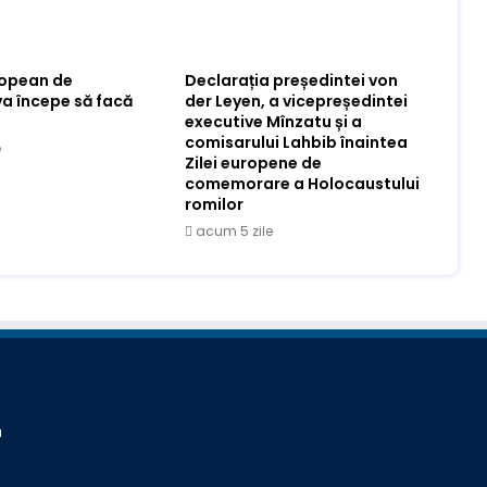
ropean de
Declarația președintei von
va începe să facă
der Leyen, a vicepreședintei
executive Mînzatu și a
comisarului Lahbib înaintea
e
Zilei europene de
comemorare a Holocaustului
romilor
acum 5 zile
a