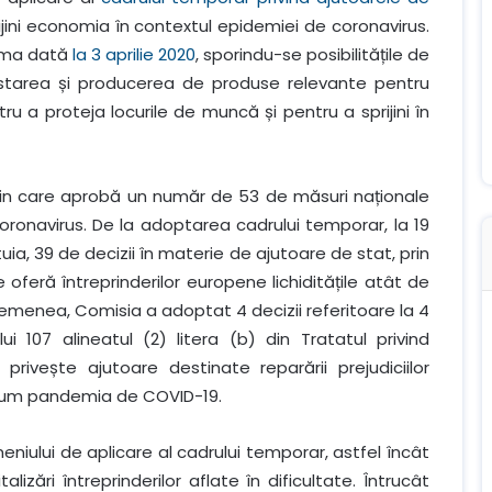
jini economia în contextul epidemiei de coronavirus.
ima dată
la 3 aprilie 2020
, sporindu-se posibilitățile de
testarea și producerea de produse relevante pentru
 a proteja locurile de muncă și pentru a sprijini în
prin care aprobă un număr de 53 de măsuri naționale
onavirus. De la adoptarea cadrului temporar, la 19
uia, 39 de decizii în materie de ajutoare de stat, prin
feră întreprinderilor europene lichiditățile atât de
emenea, Comisia a adoptat 4 decizii referitoare la 4
ui 107 alineatul (2) litera (b) din Tratatul privind
rivește ajutoare destinate reparării prejudiciilor
cum pandemia de COVID-19.
iului de aplicare al cadrului temporar, astfel încât
ări întreprinderilor aflate în dificultate. Întrucât