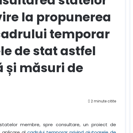
nsultarea statelor
ire la propunerea
cadrului temporar
e de stat astfel
ă și măsuri de
2 minute citite
 statelor membre, spre consultare, un proiect de
 aplicare al
cadrului temporar privind ajutoarele de