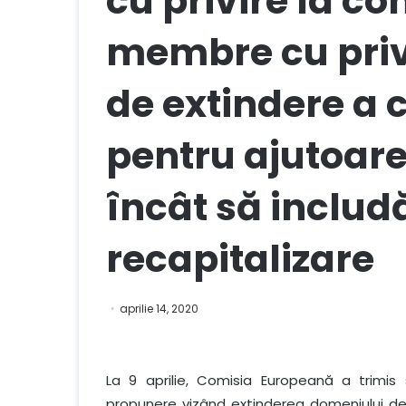
cu privire la co
membre cu priv
de extindere a 
pentru ajutoarel
încât să includ
recapitalizare
aprilie 14, 2020
La 9 aprilie, Comisia Europeană a trimis
propunere vizând extinderea domeniului de