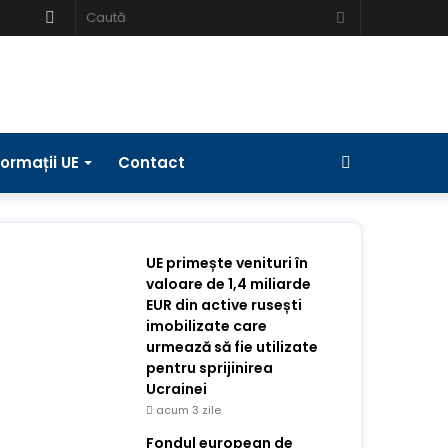
Schimbați
Caută
pielea
Bara
formații UE
Contact
laterală
UE primește venituri în
valoare de 1,4 miliarde
EUR din active rusești
imobilizate care
urmează să fie utilizate
pentru sprijinirea
Ucrainei
acum 3 zile
Fondul european de