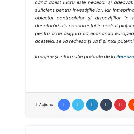
când acest lucru este necesar și adecvat.
suficient pentru investițiile lor, iar întrep
obiectul controalelor și dispozițiilor î
denaturări ale concurenței în cadrul pieț
pentru a ne asigura că economia europeană 
acesteia, se va redresa și va fi și mai puterni
Imagine și informație preluate de la
Repreze
Facebook
Stare de nervozitate
LinkedIn
Tumblr
Pint
Acțiune