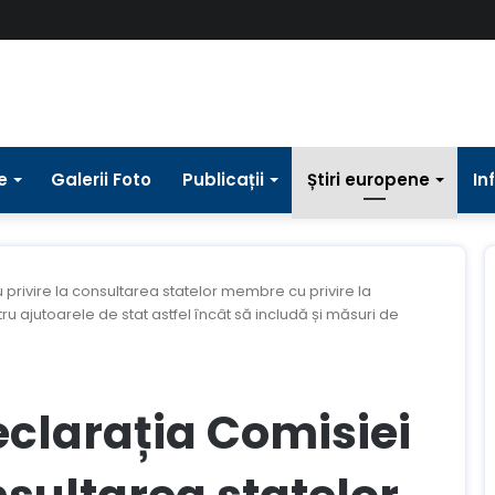
e
Galerii Foto
Publicații
Știri europene
In
 privire la consultarea statelor membre cu privire la
 ajutoarele de stat astfel încât să includă și măsuri de
clarația Comisiei