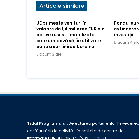
Articole similare
UE primește venituri în
Fondul eu
valoare de 1,4 miliarde EUR din
extindere 
active rusești imobilizate
investiții
care urmează să fie utilizate
acum 4 zil
pentru sprijinirea Ucrainei
acum 3 zile
Titlul Programului:
Selectarea partenerilor în vedere
desfășurării de activități în calitate de centre de
informare EUROPE DIRECT (2021 – 2025)