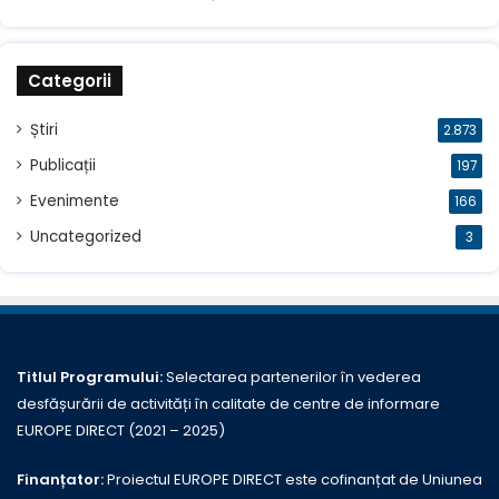
Categorii
Știri
2.873
Publicații
197
Evenimente
166
Uncategorized
3
Titlul Programului:
Selectarea partenerilor în vederea
desfășurării de activități în calitate de centre de informare
EUROPE DIRECT (2021 – 2025)
Finanțator:
Proiectul EUROPE DIRECT este cofinanțat de Uniunea