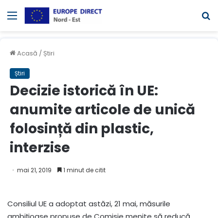
Meniul
C
Acasă
/
Știri
Știri
Decizie istorică în UE:
anumite articole de unică
folosință din plastic,
interzise
mai 21, 2019
1 minut de citit
Consiliul UE a adoptat astăzi, 21 mai, măsurile
ambițioase propuse de Comisie menite să reducă