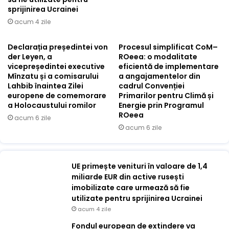
sprijinirea Ucrainei
acum 4 zile
Declarația președintei von
Procesul simplificat CoM–
der Leyen, a
ROeea: o modalitate
vicepreședintei executive
eficientă de implementare
Mînzatu și a comisarului
a angajamentelor din
Lahbib înaintea Zilei
cadrul Convenției
europene de comemorare
Primarilor pentru Climă și
a Holocaustului romilor
Energie prin Programul
ROeea
acum 6 zile
acum 6 zile
UE primește venituri în valoare de 1,4
miliarde EUR din active rusești
imobilizate care urmează să fie
utilizate pentru sprijinirea Ucrainei
acum 4 zile
Fondul european de extindere va