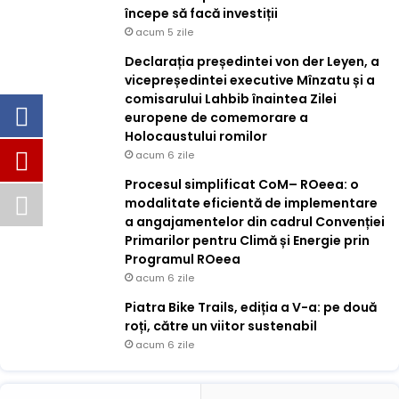
începe să facă investiții
acum 5 zile
Declarația președintei von der Leyen, a
vicepreședintei executive Mînzatu și a
comisarului Lahbib înaintea Zilei
europene de comemorare a
Holocaustului romilor
acum 6 zile
Procesul simplificat CoM– ROeea: o
modalitate eficientă de implementare
a angajamentelor din cadrul Convenției
Primarilor pentru Climă și Energie prin
Programul ROeea
acum 6 zile
Piatra Bike Trails, ediția a V-a: pe două
roți, către un viitor sustenabil
acum 6 zile