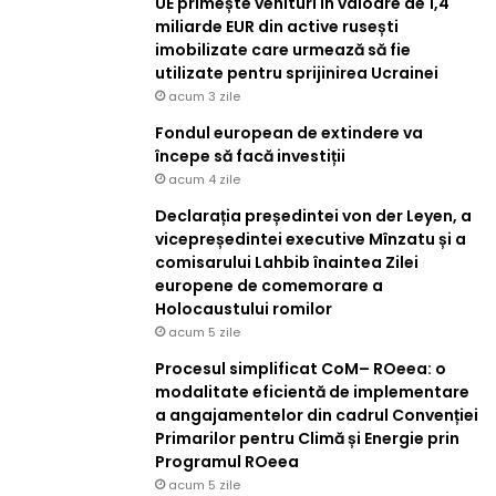
UE primește venituri în valoare de 1,4
miliarde EUR din active rusești
imobilizate care urmează să fie
utilizate pentru sprijinirea Ucrainei
acum 3 zile
Fondul european de extindere va
începe să facă investiții
acum 4 zile
Declarația președintei von der Leyen, a
vicepreședintei executive Mînzatu și a
comisarului Lahbib înaintea Zilei
europene de comemorare a
Holocaustului romilor
acum 5 zile
Procesul simplificat CoM– ROeea: o
modalitate eficientă de implementare
a angajamentelor din cadrul Convenției
Primarilor pentru Climă și Energie prin
Programul ROeea
acum 5 zile