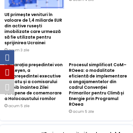
UE primește venituri în
valoare de 1,4 miliarde EUR
din active rusești
imobilizate care urmează
să fie utilizate pentru
sprijinirea Ucrainei
acum 3 zile
Declarația președintei von
Procesul simplificat CoM–
der Leyen, a
ROeea: o modalitate
vicepreședintei executive
eficientă de implementare
Mînzatu și a comisarului
a angajamentelor din
Lahbib înaintea Zilei
cadrul Convenției
europene de comemorare
Primarilor pentru Climă și
a Holocaustului romilor
Energie prin Programul
ROeea
acum 5 zile
acum 5 zile