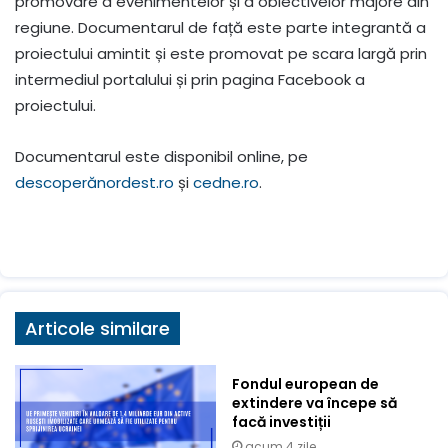
promovare a evenimentelor și a obiectivelor majore din
regiune. Documentarul de față este parte integrantă a
proiectului amintit și este promovat pe scara largă prin
intermediul portalului și prin pagina Facebook a
proiectului.
Documentarul este disponibil online, pe
descoperănordest.ro
și
cedne.ro
.
Articole similare
Fondul european de
extindere va începe să
facă investiții
acum 4 zile