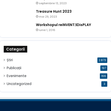
septembrie 13, 2023
Treasure Hunt 2023
mai 29, 2023
Workshopul reINVENTƎDisPLAY
iunie 1, 2016
Categorii
Știri
2.873
Publicații
197
Evenimente
166
Uncategorized
3