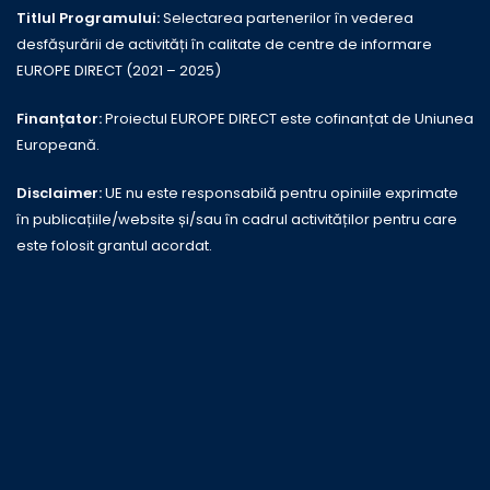
Titlul Programului:
Selectarea partenerilor în vederea
desfășurării de activități în calitate de centre de informare
EUROPE DIRECT (2021 – 2025)
Finanțator:
Proiectul EUROPE DIRECT este cofinanțat de Uniunea
Europeană.
Disclaimer:
UE nu este responsabilă pentru opiniile exprimate
în publicațiile/website și/sau în cadrul activităților pentru care
este folosit grantul acordat.