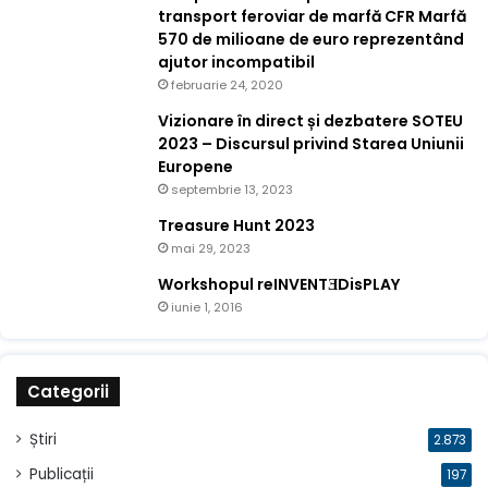
transport feroviar de marfă CFR Marfă
570 de milioane de euro reprezentând
ajutor incompatibil
februarie 24, 2020
Vizionare în direct și dezbatere SOTEU
2023 – Discursul privind Starea Uniunii
Europene
septembrie 13, 2023
Treasure Hunt 2023
mai 29, 2023
Workshopul reINVENTƎDisPLAY
iunie 1, 2016
Categorii
Știri
2.873
Publicații
197