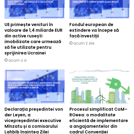
UE primește venituri în
Fondul european de
valoare de 1,4 miliarde EUR
extindere va începe să
din active rusești
facă investiții
imobilizate care urmează
acum 2 zile
să fie utilizate pentru
sprijinirea Ucrainei
acum o zi
Declarația președintei von
Procesul simplificat CoM–
der Leyen, a
ROeea: o modalitate
vicepreședintei executive
eficientă de implementare
Mînzatu și a comisarului
a angajamentelor din
Lahbib înaintea Zilei
cadrul Convenției