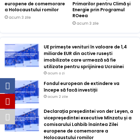
europene de comemorare
Primarilor pentru Climă și
a Holocaustului romilor
Energie prin Programul
ROeea
acum 3 zile
acum 3 zile
UE primește venituri în valoare de 1,4
miliarde EUR din active rusești
imobilizate care urmează să fie
utilizate pentru sprijinirea Ucrainei
acum o zi
Fondul european de extindere va
începe să facă investiții
acum 2 zile
Declarația președintei von der Leyen, a
vicepreședintei executive Mînzatu și a
comisarului Lahbib înaintea Zilei
europene de comemorare a
Holocaustului romilor