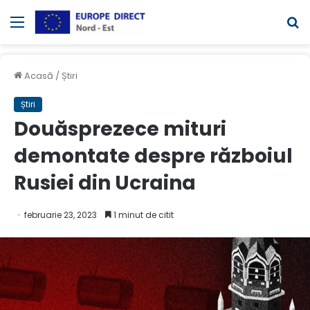
Meniul
C
Acasă
/
Știri
Știri
Douăsprezece mituri
demontate despre războiul
Rusiei din Ucraina
februarie 23, 2023
1 minut de citit