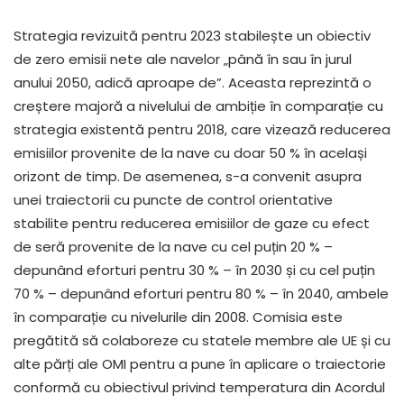
Strategia revizuită pentru 2023 stabilește un obiectiv
de zero emisii nete ale navelor „până în sau în jurul
anului 2050, adică aproape de”. Aceasta reprezintă o
creștere majoră a nivelului de ambiție în comparație cu
strategia existentă pentru 2018, care vizează reducerea
emisiilor provenite de la nave cu doar 50 % în același
orizont de timp. De asemenea, s-a convenit asupra
unei traiectorii cu puncte de control orientative
stabilite pentru reducerea emisiilor de gaze cu efect
de seră provenite de la nave cu cel puțin 20 % –
depunând eforturi pentru 30 % – în 2030 și cu cel puțin
70 % – depunând eforturi pentru 80 % – în 2040, ambele
în comparație cu nivelurile din 2008. Comisia este
pregătită să colaboreze cu statele membre ale UE și cu
alte părți ale OMI pentru a pune în aplicare o traiectorie
conformă cu obiectivul privind temperatura din Acordul