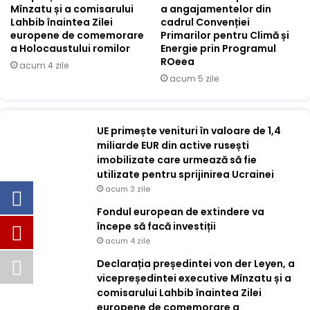
Mînzatu și a comisarului
a angajamentelor din
Lahbib înaintea Zilei
cadrul Convenției
europene de comemorare
Primarilor pentru Climă și
a Holocaustului romilor
Energie prin Programul
ROeea
acum 4 zile
acum 5 zile
UE primește venituri în valoare de 1,4
miliarde EUR din active rusești
imobilizate care urmează să fie
utilizate pentru sprijinirea Ucrainei
acum 3 zile
Fondul european de extindere va
începe să facă investiții
acum 4 zile
Declarația președintei von der Leyen, a
vicepreședintei executive Mînzatu și a
comisarului Lahbib înaintea Zilei
europene de comemorare a