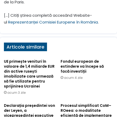
de la Paris.
[…] Citiți știrea completă accesând Website-
ul
Reprezentanței Comisiei Europene în România.
Articole similare
UE primește venituri în
Fondul european de
valoare de 1,4 miliarde EUR
extindere va începe să
din active rusești
facă investiții
imobilizate care urmează
acum 4 zile
să fie utilizate pentru
sprijinirea Ucrainei
acum 3 zile
Declarația președintei von
Procesul simplificat CoM–
der Leyen, a
ROeea: o modalitate
vicepreședintei executive
eficientă de implementare