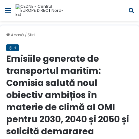
Meniul
C
Acasă
/
Știri
Știri
Emisiile generate de
transportul maritim:
Comisia salută noul
obiectiv ambițios în
materie de climă al OMI
pentru 2030, 2040 și 2050 și
solicită demararea