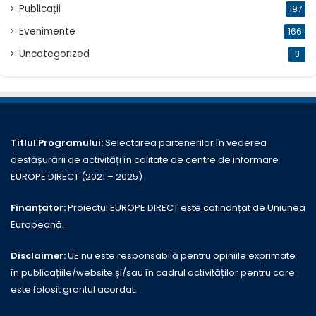
Publicații
197
Evenimente
166
Uncategorized
3
Titlul Programului:
Selectarea partenerilor în vederea
desfășurării de activități în calitate de centre de informare
EUROPE DIRECT (2021 – 2025)
Finanțator:
Proiectul EUROPE DIRECT este cofinanțat de Uniunea
Europeană.
Disclaimer:
UE nu este responsabilă pentru opiniile exprimate
în publicațiile/website și/sau în cadrul activităților pentru care
este folosit grantul acordat.