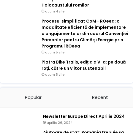
Holocaustului romilor
acum 4 zile
Procesul simplificat CoM– ROeea: o
modalitate eficientă de implementare
a angajamentelor din cadrul Convenției
Primarilor pentru Climă și Energie prin
Programul ROeea
acum 5 zile
Piatra Bike Trails, ediția a V-a: pe două
roți, către un viitor sustenabil
acum 5 zile
Popular
Recent
Newsletter Europe Direct Aprilie 2024
aprilie 26, 2024
Ajutoare de stat: România trebuie să