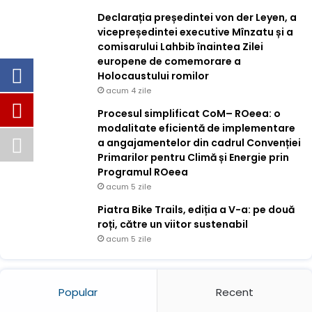
Declarația președintei von der Leyen, a
vicepreședintei executive Mînzatu și a
comisarului Lahbib înaintea Zilei
europene de comemorare a
Holocaustului romilor
acum 4 zile
Procesul simplificat CoM– ROeea: o
modalitate eficientă de implementare
a angajamentelor din cadrul Convenției
Primarilor pentru Climă și Energie prin
Programul ROeea
acum 5 zile
Piatra Bike Trails, ediția a V-a: pe două
roți, către un viitor sustenabil
acum 5 zile
Popular
Recent