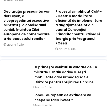
Declarația președintei von
Procesul simplificat CoM–
der Leyen, a
ROeea: o modalitate
vicepreședintei executive
eficientă de implementare
Mînzatu și a comisarului
a angajamentelor din
Lahbib înaintea Zilei
cadrul Convenției
europene de comemorare
Primarilor pentru Climă și
a Holocaustului romilor
Energie prin Programul
ROeea
acum 4 zile
acum 5 zile
UE primește venituri în valoare de 1,4
miliarde EUR din active rusești
imobilizate care urmează să fie
utilizate pentru sprijinirea Ucrainei
acum 3 zile
Fondul european de extindere va
începe să facă investiții
acum 4 zile