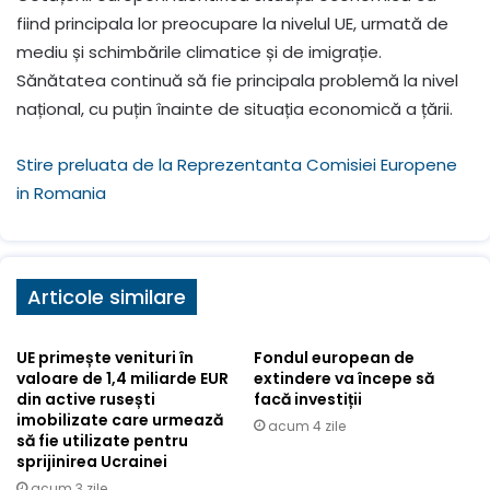
fiind principala lor preocupare la nivelul UE, urmată de
mediu și schimbările climatice și de imigrație.
Sănătatea continuă să fie principala problemă la nivel
național, cu puțin înainte de situația economică a țării.
Stire preluata de la Reprezentanta Comisiei Europene
in Romania
Articole similare
UE primește venituri în
Fondul european de
valoare de 1,4 miliarde EUR
extindere va începe să
din active rusești
facă investiții
imobilizate care urmează
acum 4 zile
să fie utilizate pentru
sprijinirea Ucrainei
acum 3 zile