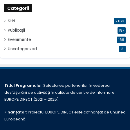
Categorii
Știri
2.873
Publicații
197
Evenimente
166
Uncategorized
3
Titlul Programului:
Selectarea partenerilor în vederea
desfășurării de activități în calitate de centre de informare
EUROPE DIRECT (2021 – 2025)
Finanțator:
Proiectul EUROPE DIRECT este cofinanțat de Uniunea
Europeană.