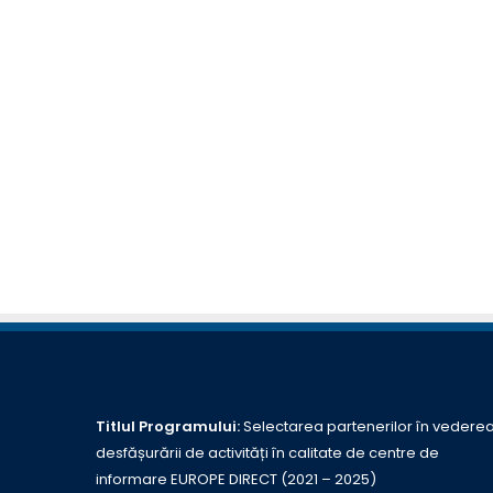
Titlul Programului:
Selectarea partenerilor în vedere
desfășurării de activități în calitate de centre de
informare EUROPE DIRECT (2021 – 2025)