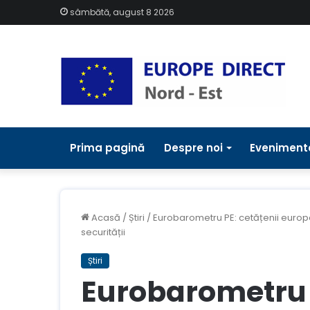
sâmbătă, august 8 2026
Prima pagină
Despre noi
Eveniment
Acasă
/
Știri
/
Eurobarometru PE: cetățenii europ
securității
Știri
Eurobarometru P