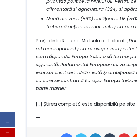
priorități politice la nivelul UE. Pentru 
alimentară și agricultura (32%) și apăra
Nouă din zece (89%) cetățeni ai UE (75
trebui să acționeze mai unite pentru a 
Președinta Roberta Metsola a declarat:
„Dou
rol mai important pentru asigurarea protecție
vom răspunde. Europa trebuie să fie mai puter
siguranță. Parlamentul European se va asig
este suficient de îndrăzneață și ambițioasă
cu care se confruntă Europa. Europa trebuie s
parte mâine.”
[…] Știrea completă este disponibilă pe site
Facebook
Stare de nervozitate
LinkedIn
Tumblr
Pin