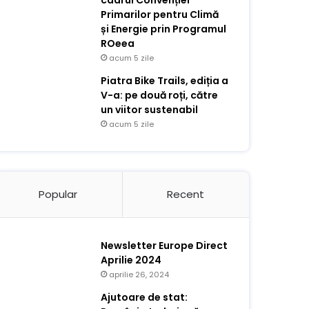
cadrul Convenției
Primarilor pentru Climă
și Energie prin Programul
ROeea
acum 5 zile
Piatra Bike Trails, ediția a
V-a: pe două roți, către
un viitor sustenabil
acum 5 zile
Popular
Recent
Newsletter Europe Direct
Aprilie 2024
aprilie 26, 2024
Ajutoare de stat: