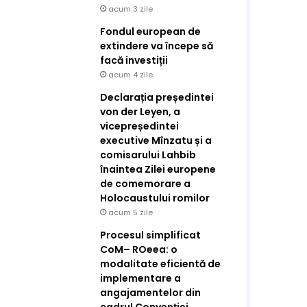
acum 3 zile
Fondul european de
extindere va începe să
facă investiții
acum 4 zile
Declarația președintei
von der Leyen, a
vicepreședintei
executive Mînzatu și a
comisarului Lahbib
înaintea Zilei europene
de comemorare a
Holocaustului romilor
acum 5 zile
Procesul simplificat
CoM– ROeea: o
modalitate eficientă de
implementare a
angajamentelor din