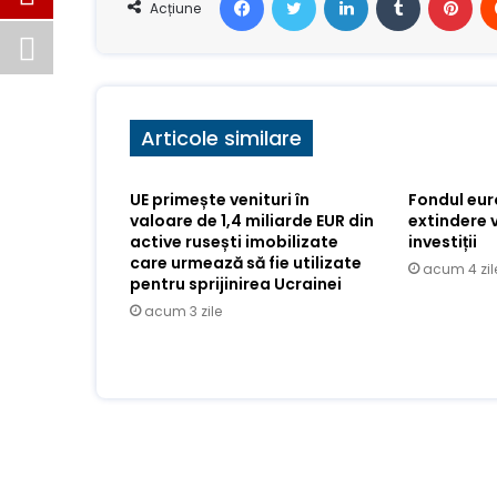
Acțiune
Articole similare
UE primește venituri în
Fondul eu
valoare de 1,4 miliarde EUR din
extindere 
active rusești imobilizate
investiții
care urmează să fie utilizate
acum 4 zil
pentru sprijinirea Ucrainei
acum 3 zile