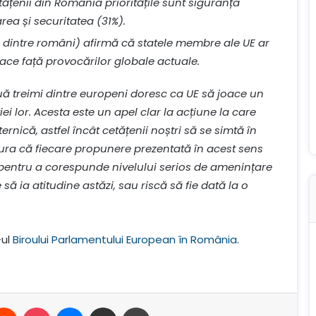
cetățenii din România prioritățile sunt siguranța
rea și securitatea (31%).
% dintre români) afirmă că statele membre ale UE ar
face față provocărilor globale actuale.
ă treimi dintre europeni doresc ca UE să joace un
i lor. Acesta este un apel clar la acțiune la care
nică, astfel încât cetățenii noștri să se simtă în
ura că fiecare propunere prezentată în acest sens
 pentru a corespunde nivelului serios de amenințare
ă ia atitudine astăzi, sau riscă să fie dată la o
-ul
Biroului Parlamentului European în România
.
terest
Reddit
Buzunar
Mesager
Distribuie prin e-mail
Imprimare