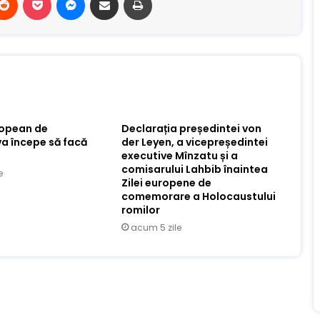
ropean de
Declarația președintei von
va începe să facă
der Leyen, a vicepreședintei
executive Mînzatu și a
comisarului Lahbib înaintea
e
Zilei europene de
comemorare a Holocaustului
romilor
acum 5 zile