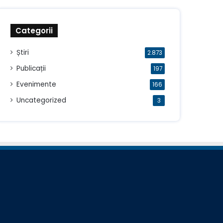
Categorii
Știri
2.873
Publicații
197
Evenimente
166
Uncategorized
3