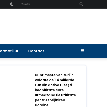
Schimbați
Caută
pielea
Bara
formații UE
Contact
laterală
UE primește venituri în
valoare de 1,4 miliarde
EUR din active rusești
imobilizate care
urmează să fie utilizate
pentru sprijinirea
Ucrainei