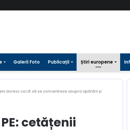
e
Galerii Foto
Publicații
Știri europene
In
eni doresc ca UE să se concentreze asupra apărării și
E: cetățenii