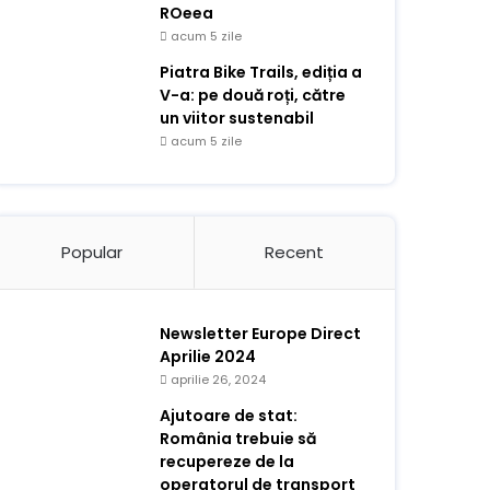
ROeea
acum 5 zile
Piatra Bike Trails, ediția a
V-a: pe două roți, către
un viitor sustenabil
acum 5 zile
Popular
Recent
Newsletter Europe Direct
Aprilie 2024
aprilie 26, 2024
Ajutoare de stat:
România trebuie să
recupereze de la
operatorul de transport