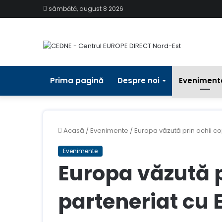
sâmbătă, august 8 2026
Prima pagină
Despre noi
Eveniment
Acasă
/
Evenimente
/
Europa văzută prin ochii co
Evenimente
Europa văzută pr
parteneriat cu 