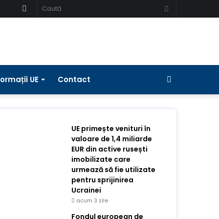
Schimbați
Caută
pielea
Bara
formații UE
Contact
laterală
UE primește venituri în
valoare de 1,4 miliarde
EUR din active rusești
imobilizate care
urmează să fie utilizate
pentru sprijinirea
Ucrainei
acum 3 zile
Fondul european de