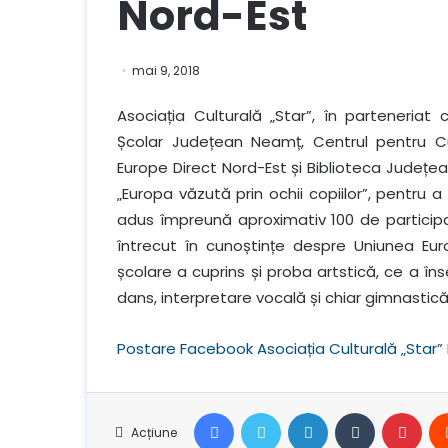
Nord-Est
mai 9, 2018
Asociația Culturală „Star”, în parteneriat 
Școlar Județean Neamț, Centrul pentru C
Europe Direct Nord-Est și Biblioteca Județe
„Europa văzută prin ochii copiilor”, pentru 
adus împreună aproximativ 100 de participanți
întrecut în cunoștințe despre Uniunea Euro
școlare a cuprins și proba artstică, ce a îns
dans, interpretare vocală și chiar gimnastică
Postare Facebook Asociația Culturală „Star”
Facebook
Stare de nervozitate
LinkedIn
Tumblr
Pint
Acțiune