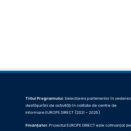
Titlul Programului:
Selectarea partenerilor în vedere
desfășurării de activități în calitate de centre de
informare EUROPE DIRECT (2021 – 2025)
Finanțator:
Proiectul EUROPE DIRECT este cofinanțat de