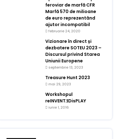
feroviar de marfă CFR
Marfă 570 de milioane
de euro reprezentând
ajutor incompatibil
februarie 24, 2020
Vizionare în direct și
dezbatere SOTEU 2023 –
Discursul privind Starea
Uniunii Europene
septembrie 13, 2023
Treasure Hunt 2023
mai 29, 2023
Workshopul
reINVENTƎDisPLAY
iunie 1, 2016