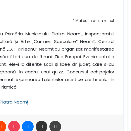
Mai putin de un minut
cu Primăria Municipiului Piatra Neamț, Inspectoratul
ultură și Arte „Carmen Saeculare” Neamț, Centrul
ană „G.T. Kirileanu” Neamț au organizat manifestarea
a sărbători ziua de 9 mai, Ziua Europei. Evenimentul a
, elevi la diferite școli și licee dn județ, care s-au
peană, în cadrul unui quizz. Concursul echipajelor
emnat exprimarea talentelor artistice ale tinerilor în
 ritmică.
 Piatra Neamț
erest
Reddit
Buzunar
Mesager
Distribuie prin e-mail
Imprimare