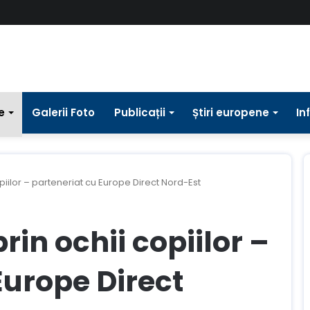
e
Galerii Foto
Publicații
Știri europene
In
piilor – parteneriat cu Europe Direct Nord-Est
in ochii copiilor –
Europe Direct