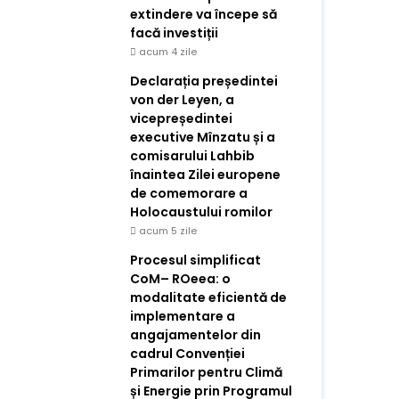
extindere va începe să
facă investiții
acum 4 zile
Declarația președintei
von der Leyen, a
vicepreședintei
executive Mînzatu și a
comisarului Lahbib
înaintea Zilei europene
de comemorare a
Holocaustului romilor
acum 5 zile
Procesul simplificat
CoM– ROeea: o
modalitate eficientă de
implementare a
angajamentelor din
cadrul Convenției
Primarilor pentru Climă
și Energie prin Programul