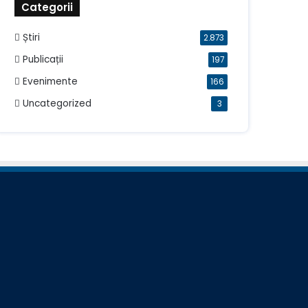
Categorii
Știri
2.873
Publicații
197
Evenimente
166
Uncategorized
3