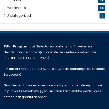
Publicații
196
Evenimente
166
Uncategorized
3
Titlul Programului:
Selectarea partenerilor în vederea
desfășurării de activități în calitate de centre de informare
EUROPE DIRECT (2021 – 2025)
Finanțator:
Proiectul EUROPE DIRECT este cofinanțat de Uniunea
Europeană.
Disclaimer:
UE nu este responsabilă pentru opiniile exprimate
în publicațiile/website și/sau în cadrul activităților pentru care
este folosit grantul acordat.