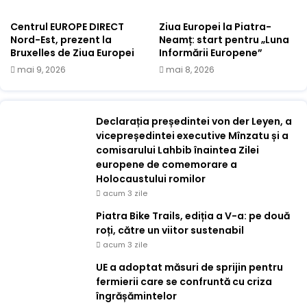
Centrul EUROPE DIRECT
Ziua Europei la Piatra-
Nord-Est, prezent la
Neamț: start pentru „Luna
Bruxelles de Ziua Europei
Informării Europene”
mai 9, 2026
mai 8, 2026
Declarația președintei von der Leyen, a
vicepreședintei executive Mînzatu și a
comisarului Lahbib înaintea Zilei
europene de comemorare a
Holocaustului romilor
acum 3 zile
Piatra Bike Trails, ediția a V-a: pe două
roți, către un viitor sustenabil
acum 3 zile
UE a adoptat măsuri de sprijin pentru
fermierii care se confruntă cu criza
îngrășămintelor