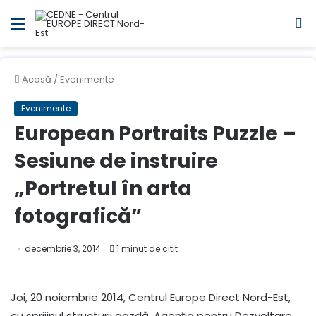
Meniul
C
Acasă
/
Evenimente
Evenimente
European Portraits Puzzle –
Sesiune de instruire
„Portretul în arta
fotografică”
decembrie 3, 2014
1 minut de citit
Joi, 20 noiembrie 2014, Centrul Europe Direct Nord-Est,
cu sprijinul structurii gazdă, Agenția pentru Dezvoltare