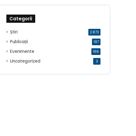
Categorii
Știri
2.873
Publicații
197
Evenimente
166
Uncategorized
3