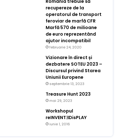
România trebuie să
recupereze de la
operatorul de transport
feroviar de marfă CFR
Marfă 570 de milioane
de euro reprezentând
ajutor incompatibil
februarie 24, 2020
Vizionare în direct și
dezbatere SOTEU 2023 –
Discursul privind Starea
Uniunii Europene
septembrie 13, 2023
Treasure Hunt 2023
mai 29, 2023
Workshopul
reINVENTƎDisPLAY
iunie 1, 2016