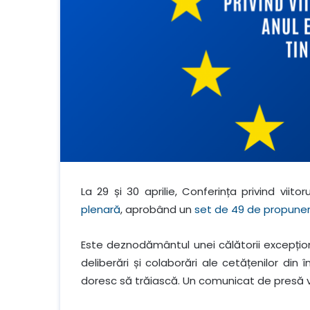
La 29 și 30 aprilie, Conferința privind viit
plenară
, aprobând un
set de 49 de propuner
Este deznodământul unei călătorii excepționa
deliberări și colaborări ale cetățenilor din
doresc să trăiască. Un comunicat de presă va