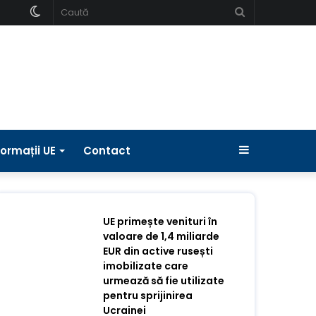
Schimbați
Caută
pielea
Bara
formații UE
Contact
laterală
UE primește venituri în
valoare de 1,4 miliarde
EUR din active rusești
imobilizate care
urmează să fie utilizate
pentru sprijinirea
Ucrainei