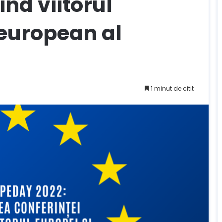
ind viitorul
 european al
1 minut de citit