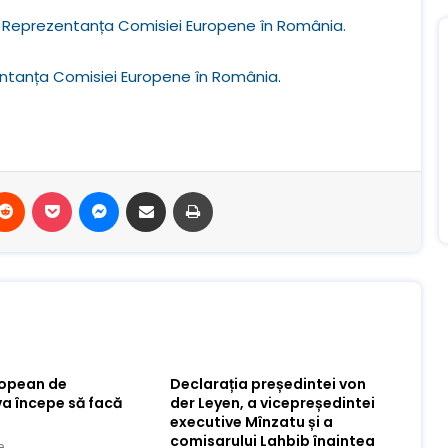
Reprezentanța Comisiei Europene în România.
ntanța Comisiei Europene în România.
terest
Reddit
Buzunar
Mesager
Distribuie prin e-mail
Imprimare
ropean de
Declarația președintei von
va începe să facă
der Leyen, a vicepreședintei
executive Mînzatu și a
comisarului Lahbib înaintea
e