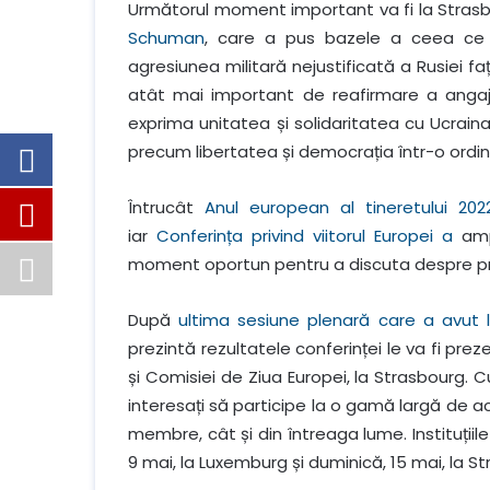
Următorul moment important va fi la Stras
Schuman
, care a pus bazele a ceea ce
agresiunea militară nejustificată a Rusiei 
atât mai important de reafirmare a anga
exprima unitatea și solidaritatea cu Ucraina
precum libertatea și democrația într-o ord
Întrucât
Anul european al tineretului 202
iar
Conferința privind viitorul Europei a
ampl
moment oportun pentru a discuta despre pro
După
ultima sesiune plenară care a avut 
prezintă rezultatele conferinței le va fi prez
și Comisiei de Ziua Europei, la Strasbourg. Cu o
interesați să participe la o gamă largă de activ
membre, cât și din întreaga lume. Instituțiile
9 mai, la Luxemburg și duminică, 15 mai, la St