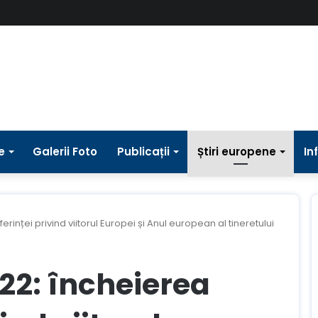
e
Galerii Foto
Publicații
Știri europene
In
nței privind viitorul Europei și Anul european al tineretului
2: încheierea