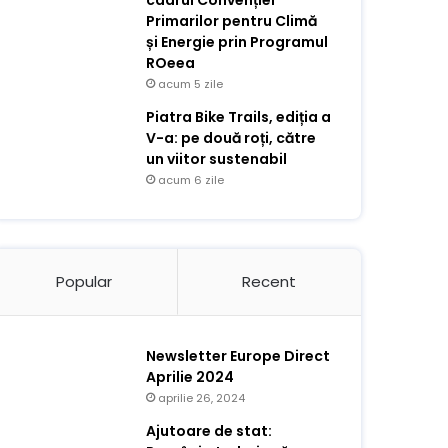
cadrul Convenției
Primarilor pentru Climă
și Energie prin Programul
ROeea
acum 5 zile
Piatra Bike Trails, ediția a
V-a: pe două roți, către
un viitor sustenabil
acum 6 zile
Popular
Recent
Newsletter Europe Direct
Aprilie 2024
aprilie 26, 2024
Ajutoare de stat: