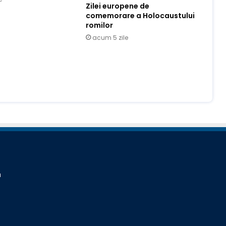
Zilei europene de
comemorare a Holocaustului
romilor
acum 5 zile
a