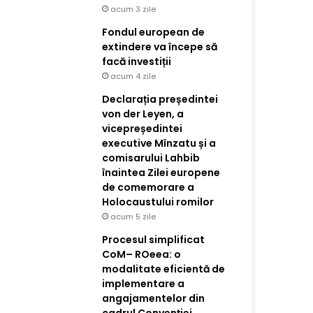
acum 3 zile
Fondul european de
extindere va începe să
facă investiții
acum 4 zile
Declarația președintei
von der Leyen, a
vicepreședintei
executive Mînzatu și a
comisarului Lahbib
înaintea Zilei europene
de comemorare a
Holocaustului romilor
acum 5 zile
Procesul simplificat
CoM– ROeea: o
modalitate eficientă de
implementare a
angajamentelor din