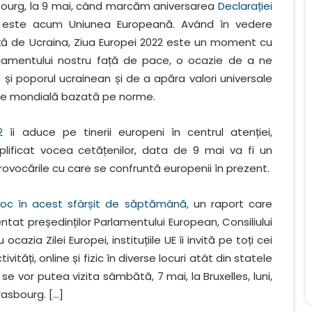
bourg, la 9 mai, când marcăm aniversarea
Declarației
 este acum Uniunea Europeană. Având în vedere
față de Ucraina, Ziua Europei 2022 este un moment cu
jamentului nostru față de pace, o ocazie de a ne
 și poporul ucrainean și de a apăra valori universale
ine mondială bazată pe norme.
2
îi aduce pe tinerii europeni în centrul atenției,
ificat vocea cetățenilor, data de 9 mai va fi un
vocările cu care se confruntă europenii în prezent.
loc în acest sfârșit de săptămână,
un raport care
entat președinților Parlamentului European, Consiliului
cazia Zilei Europei, instituțiile UE îi invită pe toți cei
ități, online și fizic în diverse locuri atât din statele
 se vor putea vizita sâmbătă, 7 mai, la Bruxelles, luni,
rasbourg. […]