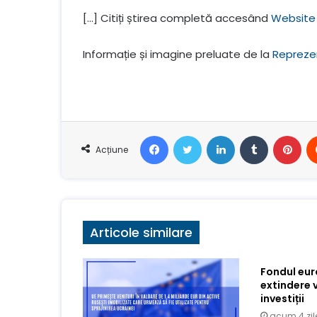
[…] Citiți știrea completă accesând
Website 
Informație și imagine preluate de la
Repreze
Facebook
Stare de nervozitate
LinkedIn
Tumblr
Pin
Acțiune
Articole similare
Fondul eu
extindere 
investiții
acum 4 zil