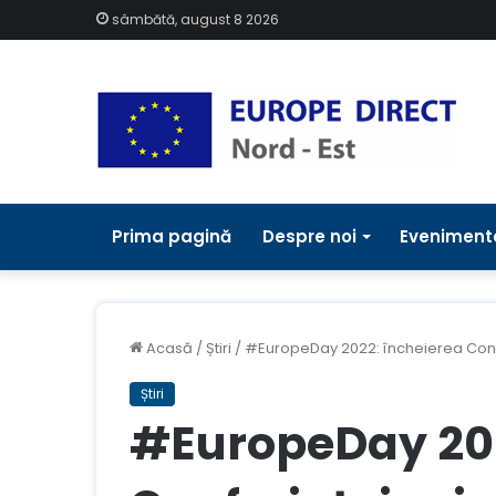
sâmbătă, august 8 2026
Prima pagină
Despre noi
Eveniment
Acasă
/
Știri
/
#EuropeDay 2022: încheierea Conferi
Știri
#EuropeDay 202