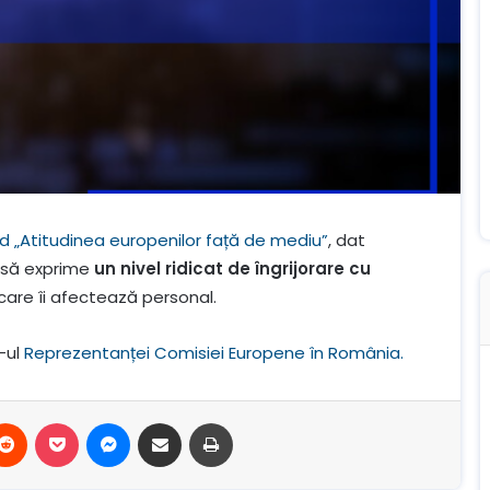
d „Atitudinea europenilor față de mediu”
, dat
ă să exprime
un nivel ridicat de îngrijorare cu
care îi afectează personal.
-ul
Reprezentanței Comisiei Europene în România.
terest
Reddit
Buzunar
Mesager
Distribuie prin e-mail
Imprimare