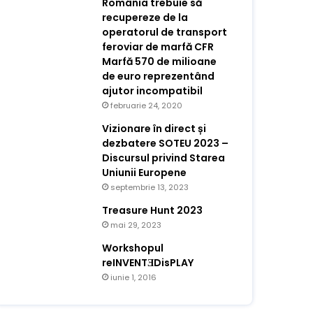
România trebuie să
recupereze de la
operatorul de transport
feroviar de marfă CFR
Marfă 570 de milioane
de euro reprezentând
ajutor incompatibil
februarie 24, 2020
Vizionare în direct și
dezbatere SOTEU 2023 –
Discursul privind Starea
Uniunii Europene
septembrie 13, 2023
Treasure Hunt 2023
mai 29, 2023
Workshopul
reINVENTƎDisPLAY
iunie 1, 2016