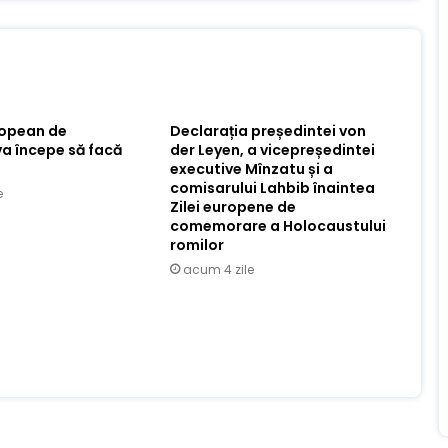
ropean de
Declarația președintei von
va începe să facă
der Leyen, a vicepreședintei
executive Mînzatu și a
comisarului Lahbib înaintea
e
Zilei europene de
comemorare a Holocaustului
romilor
acum 4 zile