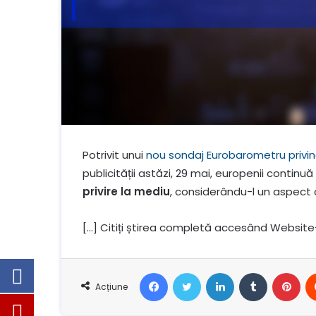
Potrivit unui
nou sondaj Eurobarometru privin
publicității astăzi, 29 mai, europenii continu
privire la mediu
, considerându-l un aspect 
[…] Citiți știrea completă accesând Website
Facebook
Stare de nervozitate
LinkedIn
Tumblr
Pin
Acțiune