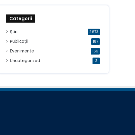
Categorii
Știri
2.873
Publicații
197
Evenimente
166
Uncategorized
3