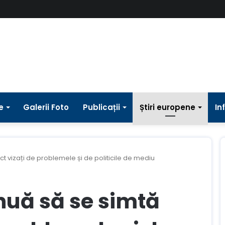
e
Galerii Foto
Publicații
Știri europene
In
ct vizați de problemele și de politicile de mediu
nuă să se simtă