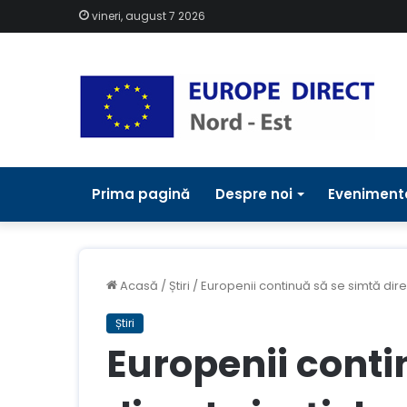
vineri, august 7 2026
Prima pagină
Despre noi
Eveniment
Acasă
/
Știri
/
Europenii continuă să se simtă dire
Știri
Europenii conti