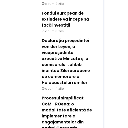
acum 2 zile
Fondul european de
extindere va începe să
facă investiții
acum 3 zile
Declarația președintei
von der Leyen, a
vicepreședintei
executive Mînzatu și a
comisarului Lahbib
înaintea Zilei europene
de comemorare a
Holocaustului romilor
acum 4 zile
Procesul simplificat
CoM– ROeea: o
modalitate eficientă de
implementare a
angajamentelor din