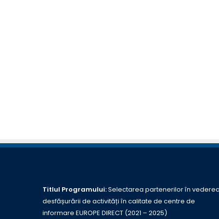
Titlul Programului:
Selectarea partenerilor în vedere
desfășurării de activități în calitate de centre de
informare EUROPE DIRECT (2021 – 2025)