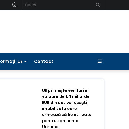
Schimbați
Caută
pielea
Bara
formații UE
Contact
laterală
UE primește venituri în
valoare de 1,4 miliarde
EUR din active rusești
imobilizate care
urmează să fie utilizate
pentru sprijinirea
Ucrainei