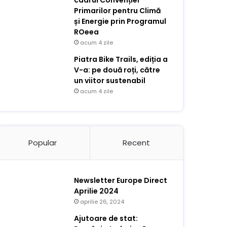
cadrul Convenției
Primarilor pentru Climă
și Energie prin Programul
ROeea
acum 4 zile
Piatra Bike Trails, ediția a
V-a: pe două roți, către
un viitor sustenabil
acum 4 zile
Popular
Recent
Newsletter Europe Direct
Aprilie 2024
aprilie 26, 2024
Ajutoare de stat: