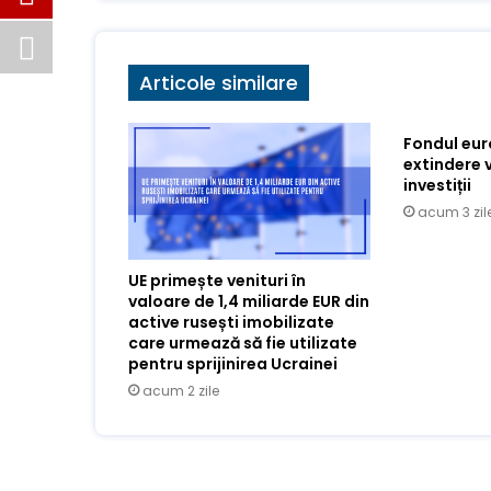
Articole similare
Fondul eu
extindere 
investiții
acum 3 zil
UE primește venituri în
valoare de 1,4 miliarde EUR din
active rusești imobilizate
care urmează să fie utilizate
pentru sprijinirea Ucrainei
acum 2 zile