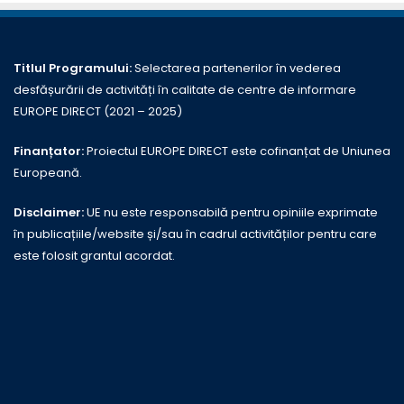
Titlul Programului:
Selectarea partenerilor în vederea
desfășurării de activități în calitate de centre de informare
EUROPE DIRECT (2021 – 2025)
Finanțator:
Proiectul EUROPE DIRECT este cofinanțat de Uniunea
Europeană.
Disclaimer:
UE nu este responsabilă pentru opiniile exprimate
în publicațiile/website și/sau în cadrul activităților pentru care
este folosit grantul acordat.