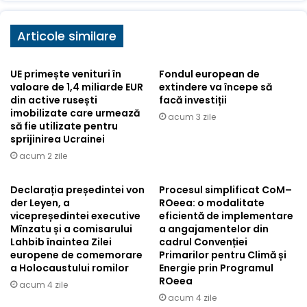
Articole similare
UE primește venituri în
Fondul european de
valoare de 1,4 miliarde EUR
extindere va începe să
din active rusești
facă investiții
imobilizate care urmează
acum 3 zile
să fie utilizate pentru
sprijinirea Ucrainei
acum 2 zile
Declarația președintei von
Procesul simplificat CoM–
der Leyen, a
ROeea: o modalitate
vicepreședintei executive
eficientă de implementare
Mînzatu și a comisarului
a angajamentelor din
Lahbib înaintea Zilei
cadrul Convenției
europene de comemorare
Primarilor pentru Climă și
a Holocaustului romilor
Energie prin Programul
ROeea
acum 4 zile
acum 4 zile