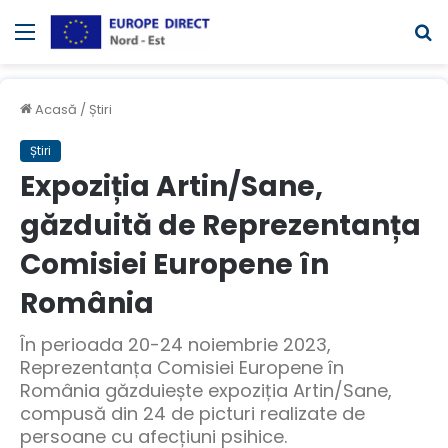
Meniul
C
Acasă
/
Știri
Știri
Expoziția Artin/Sane,
găzduită de Reprezentanța
Comisiei Europene în
România
În perioada 20-24 noiembrie 2023,
Reprezentanța Comisiei Europene în
România găzduiește expoziția Artin/Sane,
compusă din 24 de picturi realizate de
persoane cu afecțiuni psihice.