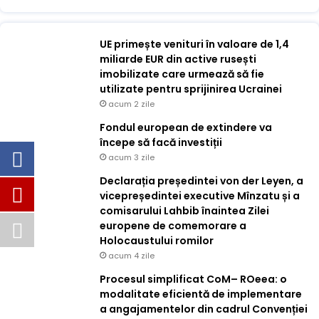
UE primește venituri în valoare de 1,4
miliarde EUR din active rusești
imobilizate care urmează să fie
utilizate pentru sprijinirea Ucrainei
acum 2 zile
Fondul european de extindere va
începe să facă investiții
acum 3 zile
Declarația președintei von der Leyen, a
vicepreședintei executive Mînzatu și a
comisarului Lahbib înaintea Zilei
europene de comemorare a
Holocaustului romilor
acum 4 zile
Procesul simplificat CoM– ROeea: o
modalitate eficientă de implementare
a angajamentelor din cadrul Convenției