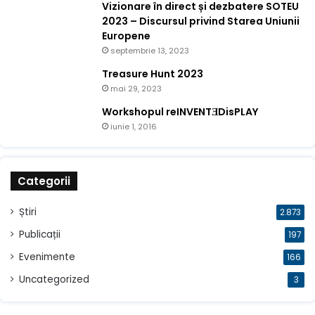
Vizionare în direct și dezbatere SOTEU
2023 – Discursul privind Starea Uniunii
Europene
septembrie 13, 2023
Treasure Hunt 2023
mai 29, 2023
Workshopul reINVENTƎDisPLAY
iunie 1, 2016
Categorii
Știri
2.873
Publicații
197
Evenimente
166
Uncategorized
3