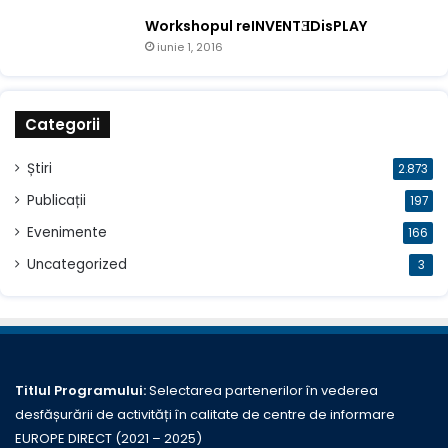
Workshopul reINVENTƎDisPLAY
iunie 1, 2016
Categorii
Știri
2.873
Publicații
197
Evenimente
166
Uncategorized
3
Titlul Programului:
Selectarea partenerilor în vederea
desfășurării de activități în calitate de centre de informare
EUROPE DIRECT (2021 – 2025)