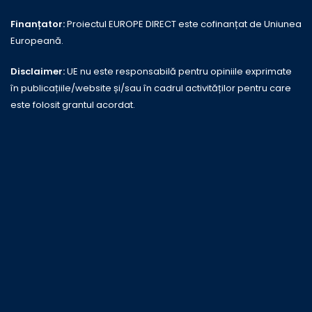
Finanțator:
Proiectul EUROPE DIRECT este cofinanțat de Uniunea
Europeană.
Disclaimer:
UE nu este responsabilă pentru opiniile exprimate
în publicațiile/website și/sau în cadrul activităților pentru care
este folosit grantul acordat.