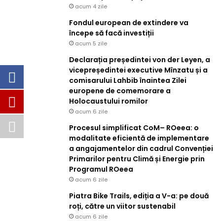
acum 4 zile
Fondul european de extindere va
începe să facă investiții
acum 5 zile
Declarația președintei von der Leyen, a
vicepreședintei executive Mînzatu și a
comisarului Lahbib înaintea Zilei
europene de comemorare a
Holocaustului romilor
acum 6 zile
Procesul simplificat CoM– ROeea: o
modalitate eficientă de implementare
a angajamentelor din cadrul Convenției
Primarilor pentru Climă și Energie prin
Programul ROeea
acum 6 zile
Piatra Bike Trails, ediția a V-a: pe două
roți, către un viitor sustenabil
acum 6 zile