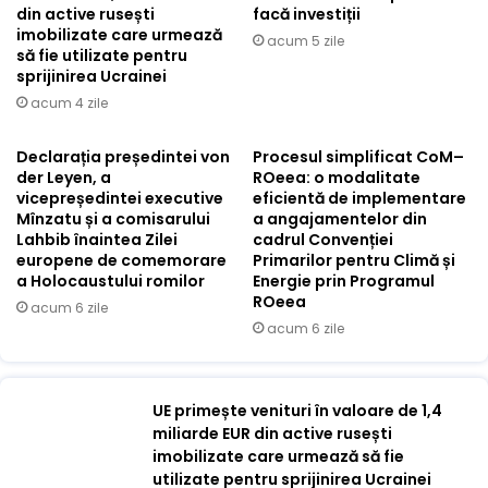
din active rusești
facă investiții
imobilizate care urmează
acum 5 zile
să fie utilizate pentru
sprijinirea Ucrainei
acum 4 zile
Declarația președintei von
Procesul simplificat CoM–
der Leyen, a
ROeea: o modalitate
vicepreședintei executive
eficientă de implementare
Mînzatu și a comisarului
a angajamentelor din
Lahbib înaintea Zilei
cadrul Convenției
europene de comemorare
Primarilor pentru Climă și
a Holocaustului romilor
Energie prin Programul
ROeea
acum 6 zile
acum 6 zile
UE primește venituri în valoare de 1,4
miliarde EUR din active rusești
imobilizate care urmează să fie
utilizate pentru sprijinirea Ucrainei