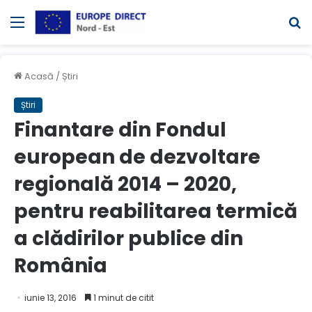
Meniul
C
Acasă
/
Știri
Știri
Finantare din Fondul
european de dezvoltare
regională 2014 – 2020,
pentru reabilitarea termică
a clădirilor publice din
România
iunie 13, 2016
1 minut de citit