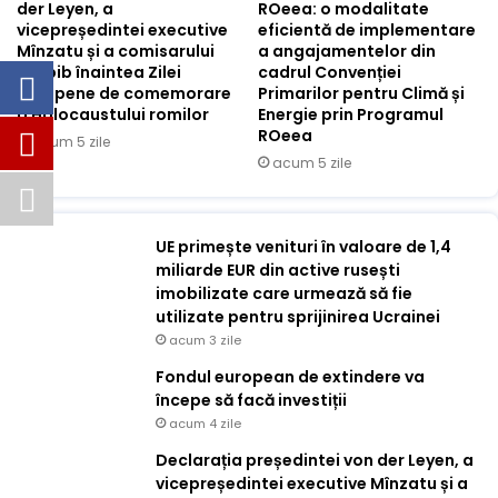
der Leyen, a
ROeea: o modalitate
vicepreședintei executive
eficientă de implementare
Mînzatu și a comisarului
a angajamentelor din
Lahbib înaintea Zilei
cadrul Convenției
europene de comemorare
Primarilor pentru Climă și
a Holocaustului romilor
Energie prin Programul
ROeea
acum 5 zile
acum 5 zile
UE primește venituri în valoare de 1,4
miliarde EUR din active rusești
imobilizate care urmează să fie
utilizate pentru sprijinirea Ucrainei
acum 3 zile
Fondul european de extindere va
începe să facă investiții
acum 4 zile
Declarația președintei von der Leyen, a
vicepreședintei executive Mînzatu și a