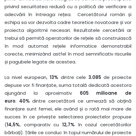
privind securitatea redusă cu o politică de verificare a
adecvării în întreaga rețea. Cercetătorul român și
echipa sa vor dezvolta cadre teoretice novatoare și vor
proiecta algoritmii necesari. Rezultatele cercetării ar
trebui să permită operatorilor de rețele să construiască
în mod automat rețele informatice demonstrabil
corecte, minimizând astfel în mod semnificativ riscurile
și pagubele legate de acestea.
La nivel european,
13%
dintre cele
3.085
de proiecte
depuse vor fi finanțate, suma totală dedicată acestora
ajungând la aproximativ
605 milioane de
euro
.
40%
dintre cercetătorii ce urmează să obțină
finanțare sunt femei, ele având și o rată mai mare de
succes în ce privește selectarea proiectelor propuse
(
14,5%
, comparativ cu
12,7%
în cazul cercetătorilor
bărbați). Țările ce conduc în topul numărului de proiecte