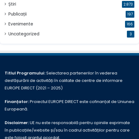
Știri
2.873
Publicații
197
Evenimente
166
Uncategorized
3
Titlul Programului:
Selectarea partenerilor în vederea
desfășurării de activități în calitate de centre de informare
EUROPE DIRECT (2021 – 2025)
Finanțator:
Proiectul EUROPE DIRECT este cofinanțat de Uniunea
Europeană.
Disclaimer:
UE nu este responsabilă pentru opiniile exprimate
în publicațiile/website și/sau în cadrul activităților pentru care
este folosit grantul acordat.