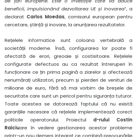
de țări europene. Este o investiție care va aduce
beneficii, impulsionând dezvoltarea UE și inovarea
“, a
declarat
Carlos Moedas
, comisarul european pentru
cercetare, știință și inovare, la anunțarea rezultatelor.
Rețelele informatice sunt coloana vertebrală a
societății moderne. Însă, configurarea lor poate fi
afectată de erori, greoaie și costisitoare. Rețelele
configurate defectuos au ca rezultat întreruperi în
funcționare ce țin prima pagină a ziarelor și afectează
nenumărați utilizatori, precum și pierderi de venituri de
milioane de euro, fără să mai vorbim de breșele de
securitate care sunt un pericol pentru siguranța tuturor.
Toate acestea se datorează faptului că nu există
garanțiile necesare că rețelele implementează corect
politicile operatorului. Proiectul
d-rului Costin
Raiciu
are în vedere gestionarea acestor probleme
printr-un nou demers integrat ce combină preocupările