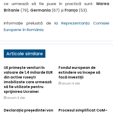
ce urmează să fie puse în practică sunt:
Marea
Britanie
(79),
Germania
(67) și
Franța
(53).
Informație preluată de la
Reprezentanța Comisiei
Europene în România
.
Articole similare
UE primește venituri în
Fondul european de
valoare de 1,4 miliarde EUR
extindere va începe să
din active rusești
facă investiții
imobilizate care urmează
acum 4 zile
să fie utilizate pentru
sprijinirea Ucrainei
acum 3 zile
Declarația președintei von
Procesul simplificat CoM–