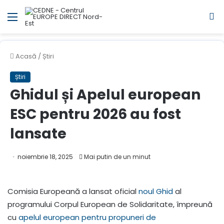
Meniul
C
Acasă
/
Știri
Știri
Ghidul și Apelul european
ESC pentru 2026 au fost
lansate
noiembrie 18, 2025
Mai putin de un minut
Comisia Europeană a lansat oficial
noul Ghid
al
programului Corpul European de Solidaritate, împreună
cu
apelul european pentru propuneri de