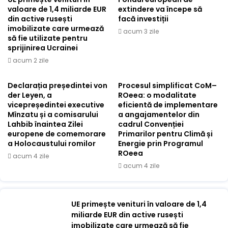
valoare de 1,4 miliarde EUR
extindere va începe să
din active rusești
facă investiții
imobilizate care urmează
acum 3 zile
să fie utilizate pentru
sprijinirea Ucrainei
acum 2 zile
Declarația președintei von
Procesul simplificat CoM–
der Leyen, a
ROeea: o modalitate
vicepreședintei executive
eficientă de implementare
Mînzatu și a comisarului
a angajamentelor din
Lahbib înaintea Zilei
cadrul Convenției
europene de comemorare
Primarilor pentru Climă și
a Holocaustului romilor
Energie prin Programul
ROeea
acum 4 zile
acum 4 zile
UE primește venituri în valoare de 1,4
miliarde EUR din active rusești
imobilizate care urmează să fie