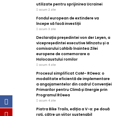
utilizate pentru sprijinirea Ucrainei
acum 2 zile
Fondul european de extindere va
începe să facă investiții
acum 3 zile
Declarația președintei von der Leyen, a
vicepreședintei executive Mînzatu și a
comisarului Lahbib înaintea Zilei
europene de comemorare a
Holocaustului romilor
acum 4 zile
Procesul simplificat CoM– ROeea: o
modalitate eficientă de implementare
a angajamentelor din cadrul Convenției
Primarilor pentru Climă și Energie prin
Programul ROeea
acum 4 zile
Piatra Bike Trails, ediția a V-a: pe două
roți, către un viitor sustenabil