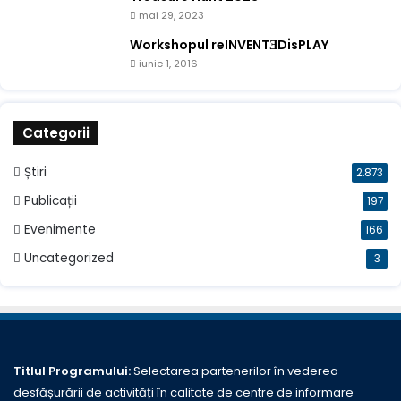
mai 29, 2023
Workshopul reINVENTƎDisPLAY
iunie 1, 2016
Categorii
Știri
2.873
Publicații
197
Evenimente
166
Uncategorized
3
Titlul Programului:
Selectarea partenerilor în vederea
desfășurării de activități în calitate de centre de informare