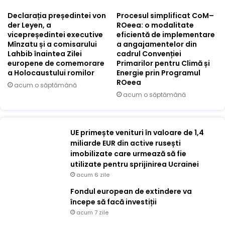
Declarația președintei von
Procesul simplificat CoM–
der Leyen, a
ROeea: o modalitate
vicepreședintei executive
eficientă de implementare
Mînzatu și a comisarului
a angajamentelor din
Lahbib înaintea Zilei
cadrul Convenției
europene de comemorare
Primarilor pentru Climă și
a Holocaustului romilor
Energie prin Programul
ROeea
acum o săptămână
acum o săptămână
UE primește venituri în valoare de 1,4
miliarde EUR din active rusești
imobilizate care urmează să fie
utilizate pentru sprijinirea Ucrainei
acum 6 zile
Fondul european de extindere va
începe să facă investiții
acum 7 zile