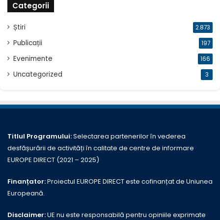
Categorii
Știri
2.873
Publicații
197
Evenimente
166
Uncategorized
3
Titlul Programului:
Selectarea partenerilor în vederea
desfășurării de activități în calitate de centre de informare
EUROPE DIRECT (2021 – 2025)
Finanțator:
Proiectul EUROPE DIRECT este cofinanțat de Uniunea
Europeană.
Disclaimer:
UE nu este responsabilă pentru opiniile exprimate