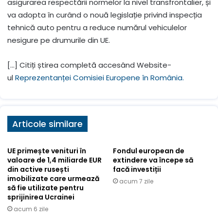
asigurarea respectării normelor la nivel transfrontalier, și
va adopta în curând o nouă legislație privind inspecția
tehnică auto pentru a reduce numărul vehiculelor
nesigure pe drumurile din UE.
[…] Citiți știrea completă accesând Website-
ul
Reprezentanței Comisiei Europene în România.
Articole similare
UE primește venituri în
Fondul european de
valoare de 1,4 miliarde EUR
extindere va începe să
din active rusești
facă investiții
imobilizate care urmează
acum 7 zile
să fie utilizate pentru
sprijinirea Ucrainei
acum 6 zile