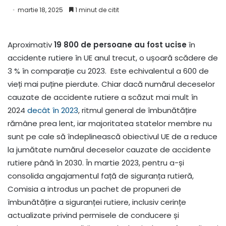
martie 18, 2025
1 minut de citit
Aproximativ
19 800 de persoane au fost ucise
în
accidente rutiere în UE anul trecut, o ușoară scădere de
3 % în comparație cu 2023. Este echivalentul a 600 de
vieți mai puține pierdute. Chiar dacă numărul deceselor
cauzate de accidente rutiere a scăzut mai mult în
2024
decât în 2023
, ritmul general de îmbunătățire
rămâne prea lent, iar majoritatea statelor membre nu
sunt pe cale să îndeplinească obiectivul UE de a reduce
la jumătate numărul deceselor cauzate de accidente
rutiere până în 2030. În martie 2023, pentru a-și
consolida angajamentul față de siguranța rutieră,
Comisia a introdus un pachet de propuneri de
îmbunătățire a siguranței rutiere, inclusiv cerințe
actualizate privind permisele de conducere și