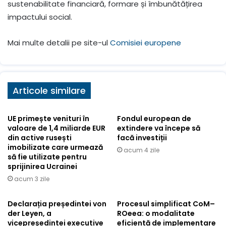
sustenabilitate financiară, formare și îmbunătățirea
impactului social.
Mai multe detalii pe site-ul
Comisiei europene
Articole similare
UE primește venituri în
Fondul european de
valoare de 1,4 miliarde EUR
extindere va începe să
din active rusești
facă investiții
imobilizate care urmează
acum 4 zile
să fie utilizate pentru
sprijinirea Ucrainei
acum 3 zile
Declarația președintei von
Procesul simplificat CoM–
der Leyen, a
ROeea: o modalitate
vicepreședintei executive
eficientă de implementare