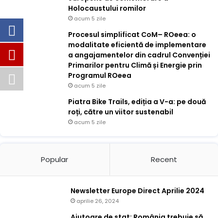
Holocaustului romilor
acum 5 zile
Procesul simplificat CoM– ROeea: o
modalitate eficientă de implementare
a angajamentelor din cadrul Convenției
Primarilor pentru Climă și Energie prin
Programul ROeea
acum 5 zile
Piatra Bike Trails, ediția a V-a: pe două
roți, către un viitor sustenabil
acum 5 zile
Popular
Recent
Newsletter Europe Direct Aprilie 2024
aprilie 26, 2024
Ajutoare de stat: România trebuie să