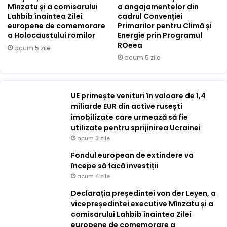
Mînzatu și a comisarului
a angajamentelor din
Lahbib înaintea Zilei
cadrul Convenției
europene de comemorare
Primarilor pentru Climă și
a Holocaustului romilor
Energie prin Programul
ROeea
acum 5 zile
acum 5 zile
UE primește venituri în valoare de 1,4
miliarde EUR din active rusești
imobilizate care urmează să fie
utilizate pentru sprijinirea Ucrainei
acum 3 zile
Fondul european de extindere va
începe să facă investiții
acum 4 zile
Declarația președintei von der Leyen, a
vicepreședintei executive Mînzatu și a
comisarului Lahbib înaintea Zilei
europene de comemorare a