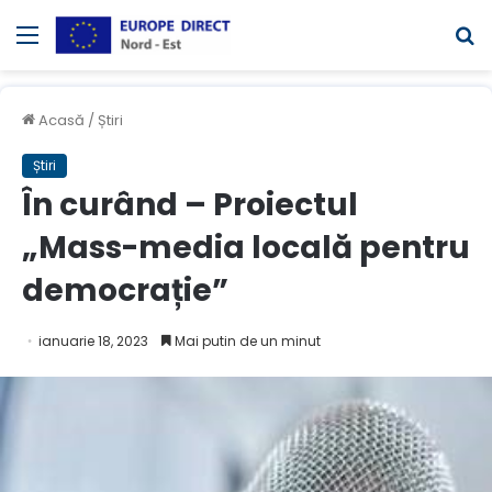
Meniul
C
Acasă
/
Știri
Știri
În curând – Proiectul
„Mass-media locală pentru
democrație”
ianuarie 18, 2023
Mai putin de un minut