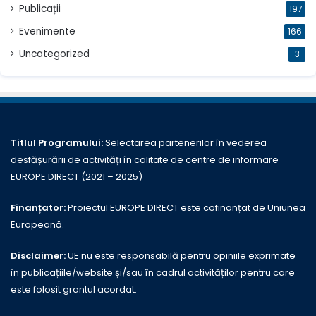
Publicații
197
Evenimente
166
Uncategorized
3
Titlul Programului:
Selectarea partenerilor în vederea
desfășurării de activități în calitate de centre de informare
EUROPE DIRECT (2021 – 2025)
Finanțator:
Proiectul EUROPE DIRECT este cofinanțat de Uniunea
Europeană.
Disclaimer:
UE nu este responsabilă pentru opiniile exprimate
în publicațiile/website și/sau în cadrul activităților pentru care
este folosit grantul acordat.