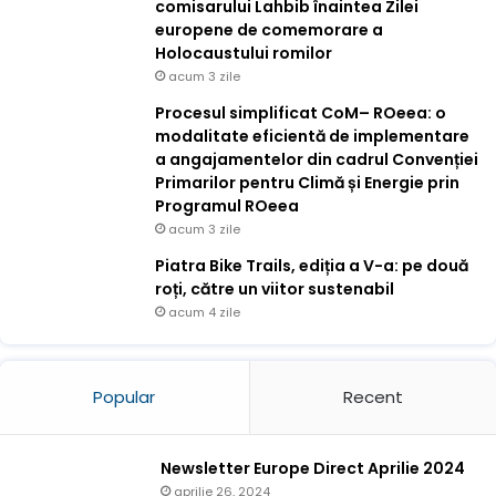
comisarului Lahbib înaintea Zilei
europene de comemorare a
Holocaustului romilor
acum 3 zile
Procesul simplificat CoM– ROeea: o
modalitate eficientă de implementare
a angajamentelor din cadrul Convenției
Primarilor pentru Climă și Energie prin
Programul ROeea
acum 3 zile
Piatra Bike Trails, ediția a V-a: pe două
roți, către un viitor sustenabil
acum 4 zile
Popular
Recent
Newsletter Europe Direct Aprilie 2024
aprilie 26, 2024