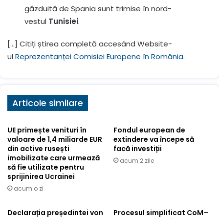
găzduită de Spania sunt trimise în nord-
vestul
Tunisiei
.
[…] Citiți știrea completă accesând Website-
ul
Reprezentanței Comisiei Europene în România.
Articole similare
UE primește venituri în
Fondul european de
valoare de 1,4 miliarde EUR
extindere va începe să
din active rusești
facă investiții
imobilizate care urmează
acum 2 zile
să fie utilizate pentru
sprijinirea Ucrainei
acum o zi
Declarația președintei von
Procesul simplificat CoM–