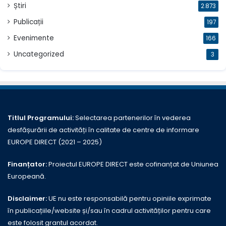
Știri
2.873
Publicații
197
Evenimente
166
Uncategorized
3
Titlul Programului:
Selectarea partenerilor în vederea
desfășurării de activități în calitate de centre de informare
EUROPE DIRECT (2021 – 2025)
Finanțator:
Proiectul EUROPE DIRECT este cofinanțat de Uniunea
Europeană.
Disclaimer:
UE nu este responsabilă pentru opiniile exprimate
în publicațiile/website și/sau în cadrul activităților pentru care
este folosit grantul acordat.