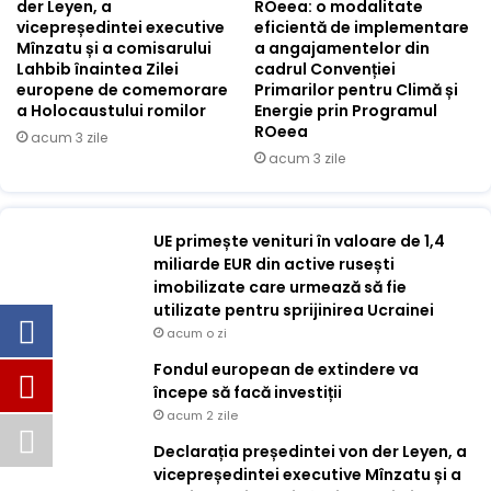
der Leyen, a
ROeea: o modalitate
vicepreședintei executive
eficientă de implementare
Mînzatu și a comisarului
a angajamentelor din
Lahbib înaintea Zilei
cadrul Convenției
europene de comemorare
Primarilor pentru Climă și
a Holocaustului romilor
Energie prin Programul
ROeea
acum 3 zile
acum 3 zile
UE primește venituri în valoare de 1,4
miliarde EUR din active rusești
imobilizate care urmează să fie
utilizate pentru sprijinirea Ucrainei
acum o zi
Fondul european de extindere va
începe să facă investiții
acum 2 zile
Declarația președintei von der Leyen, a
vicepreședintei executive Mînzatu și a