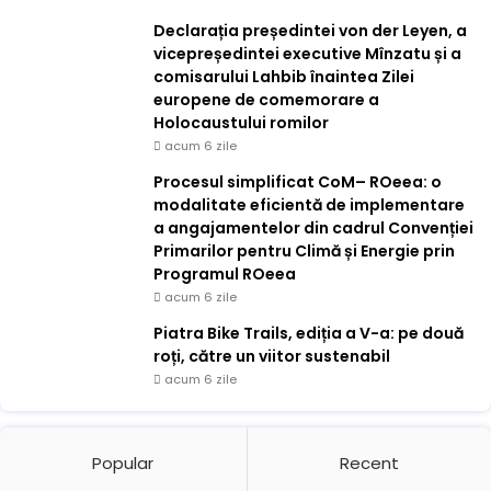
Declarația președintei von der Leyen, a
vicepreședintei executive Mînzatu și a
comisarului Lahbib înaintea Zilei
europene de comemorare a
Holocaustului romilor
acum 6 zile
Procesul simplificat CoM– ROeea: o
modalitate eficientă de implementare
a angajamentelor din cadrul Convenției
Primarilor pentru Climă și Energie prin
Programul ROeea
acum 6 zile
Piatra Bike Trails, ediția a V-a: pe două
roți, către un viitor sustenabil
acum 6 zile
Popular
Recent