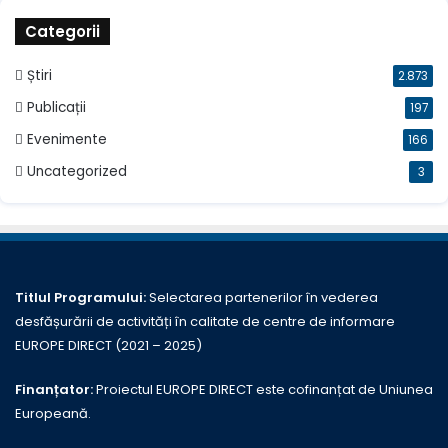
Categorii
Știri
2.873
Publicații
197
Evenimente
166
Uncategorized
3
Titlul Programului:
Selectarea partenerilor în vederea
desfășurării de activități în calitate de centre de informare
EUROPE DIRECT (2021 – 2025)
Finanțator:
Proiectul EUROPE DIRECT este cofinanțat de Uniunea
Europeană.