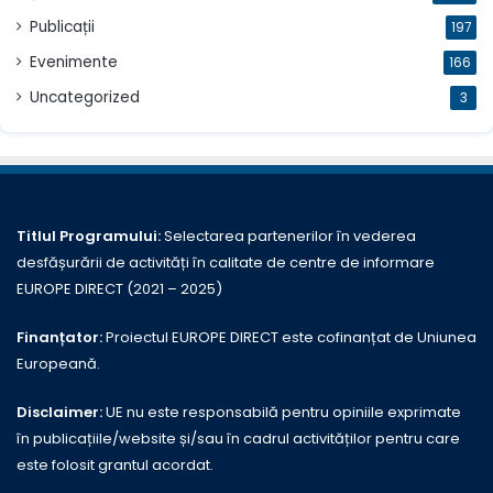
Publicații
197
Evenimente
166
Uncategorized
3
Titlul Programului:
Selectarea partenerilor în vederea
desfășurării de activități în calitate de centre de informare
EUROPE DIRECT (2021 – 2025)
Finanțator:
Proiectul EUROPE DIRECT este cofinanțat de Uniunea
Europeană.
Disclaimer:
UE nu este responsabilă pentru opiniile exprimate
în publicațiile/website și/sau în cadrul activităților pentru care
este folosit grantul acordat.