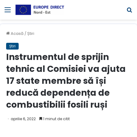
Meniul
C
Acasă
/
Știri
Știri
Instrumentul de sprijin
tehnic al Comisiei va ajuta
17 state membre să își
reducă dependența de
combustibilii fosili ruși
aprilie 6, 2022
1 minut de citit