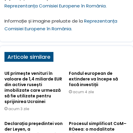
Reprezentanța Comisiei Europene în România.
Informație și imagine preluate de la
Reprezentanța
Comisiei Europene în România.
Articole similare
UE primește venituri în
Fondul european de
valoare de 1,4 miliarde EUR
extindere va începe să
din active rusești
facă investiții
imobilizate care urmează
acum 4 zile
să fie utilizate pentru
sprijinirea Ucrainei
acum 3 zile
Declarația președintei von
Procesul simplificat CoM–
der Leyen, a
ROeea: o modalitate