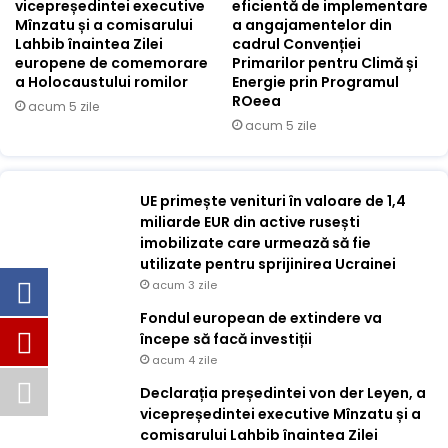
vicepreședintei executive
eficientă de implementare
Mînzatu și a comisarului
a angajamentelor din
Lahbib înaintea Zilei
cadrul Convenției
europene de comemorare
Primarilor pentru Climă și
a Holocaustului romilor
Energie prin Programul
ROeea
acum 5 zile
acum 5 zile
UE primește venituri în valoare de 1,4
miliarde EUR din active rusești
imobilizate care urmează să fie
utilizate pentru sprijinirea Ucrainei
acum 3 zile
Fondul european de extindere va
începe să facă investiții
acum 4 zile
Declarația președintei von der Leyen, a
vicepreședintei executive Mînzatu și a
comisarului Lahbib înaintea Zilei