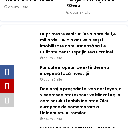
a Holocaustului romilor
Energie prin Programul
ROeea
acum 3 zile
acum 4 zile
UE primește venituri în valoare de 1,4
miliarde EUR din active rusești
imobilizate care urmează să fie
utilizate pentru sprijinirea Ucrainei
acum 2 zile
Fondul european de extindere va
începe să facă investiții
acum 3 zile
Declarația președintei von der Leyen, a
vicepreședintei executive Mînzatu și a
comisarului Lahbib înaintea Zilei
europene de comemorare a
Holocaustului romilor
acum 3 zile