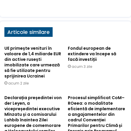
Articole similare
UE primește venituri în
Fondul european de
valoare de 1,4 miliarde EUR
extindere va începe să
din active rusești
facă investiții
imobilizate care urmează
acum 3 zile
să fie utilizate pentru
sprijinirea Ucrainei
acum 2 zile
Declarația președintei von
Procesul simplificat CoM–
der Leyen, a
ROeea: o modalitate
vicepreședintei executive
eficientă de implementare
Mînzatu și a comisarului
a angajamentelor din
Lahbib înaintea Zilei
cadrul Convenției
europene de comemorare
Primarilor pentru Climă și