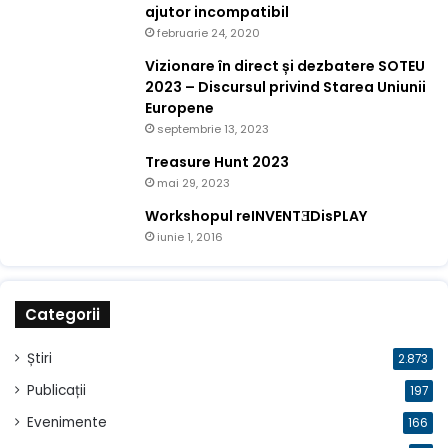
ajutor incompatibil
februarie 24, 2020
Vizionare în direct și dezbatere SOTEU
2023 – Discursul privind Starea Uniunii
Europene
septembrie 13, 2023
Treasure Hunt 2023
mai 29, 2023
Workshopul reINVENTƎDisPLAY
iunie 1, 2016
Categorii
Știri
2.873
Publicații
197
Evenimente
166