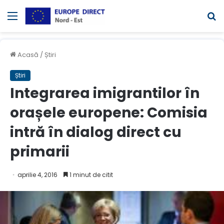
Meniul
C
Acasă
/
Știri
Știri
Integrarea imigrantilor în
orașele europene: Comisia
intră în dialog direct cu
primarii
aprilie 4, 2016
1 minut de citit