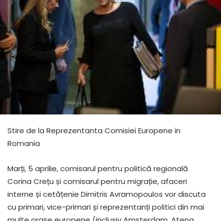
Stire de la Reprezentanta Comisiei Europene in
Romania
Marți, 5 aprilie, comisarul pentru politică regională
Corina Crețu și comisarul pentru migrație, afaceri
interne și cetățenie Dimitris Avramopoulos vor discuta
cu primari, vice-primari și reprezentanți politici din mai
multe orașe europene (inclusiv Amsterdam, Atena,