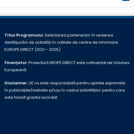
Titlul Programului:
Selectarea partenerilor în vederea
desfășurării de activități în calitate de centre de informare
EUROPE DIRECT (2021 – 2025)
Finanțator:
Proiectul EUROPE DIRECT este cofinanțat de Uniunea
Europeană.
Disclaimer:
UE nu este responsabilă pentru opiniile exprimate
în publicațiile/website și/sau în cadrul activităților pentru care
este folosit grantul acordat.