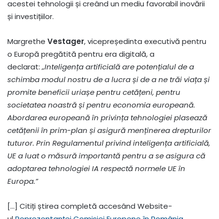
acestei tehnologii și creând un mediu favorabil inovării
și investițiilor.
Margrethe
Vestager
, vicepreședinta executivă pentru
o Europă pregătită pentru era digitală, a
declarat:
„Inteligența artificială are potențialul de a
schimba modul nostru de a lucra și de a ne trăi viața și
promite beneficii uriașe pentru cetățeni, pentru
societatea noastră și pentru economia europeană.
Abordarea europeană în privința tehnologiei plasează
cetățenii în prim-plan și asigură menținerea drepturilor
tuturor. Prin Regulamentul privind inteligența artificială,
UE a luat o măsură importantă pentru a se asigura că
adoptarea tehnologiei IA respectă normele UE în
Europa.”
[…] Citiți știrea completă accesând Website-
ul
Reprezentanței Comisiei Europene în România.