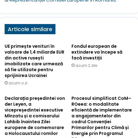
Articole similare
UE primește venituri în
Fondul european de
valoare de 1,4 miliarde EUR
extindere va începe să
din active rusești
facă investiții
imobilizate care urmează
acum 2 zile
să fie utilizate pentru
sprijinirea Ucrainei
acum o zi
Declarația președintei von
Procesul simplificat CoM–
der Leyen, a
ROeea: o modalitate
vicepreședintei executive
eficientă de implementare
Mînzatu și a comisarului
a angajamentelor din
Lahbib înaintea Zilei
cadrul Convenției
europene de comemorare
Primarilor pentru Climă și
a Holocaustului romilor
Energie prin Programul