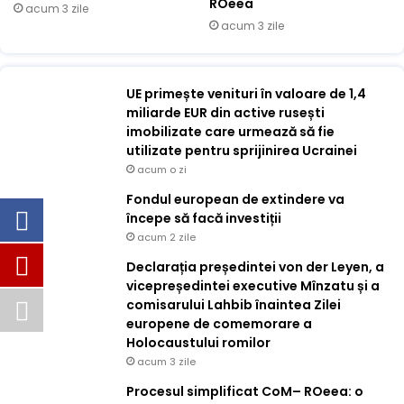
ROeea
acum 3 zile
acum 3 zile
UE primește venituri în valoare de 1,4
miliarde EUR din active rusești
imobilizate care urmează să fie
utilizate pentru sprijinirea Ucrainei
acum o zi
Fondul european de extindere va
începe să facă investiții
acum 2 zile
Declarația președintei von der Leyen, a
vicepreședintei executive Mînzatu și a
comisarului Lahbib înaintea Zilei
europene de comemorare a
Holocaustului romilor
acum 3 zile
Procesul simplificat CoM– ROeea: o