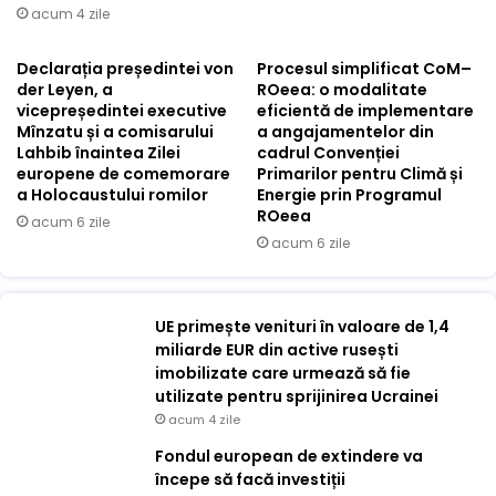
acum 4 zile
Declarația președintei von
Procesul simplificat CoM–
der Leyen, a
ROeea: o modalitate
vicepreședintei executive
eficientă de implementare
Mînzatu și a comisarului
a angajamentelor din
Lahbib înaintea Zilei
cadrul Convenției
europene de comemorare
Primarilor pentru Climă și
a Holocaustului romilor
Energie prin Programul
ROeea
acum 6 zile
acum 6 zile
UE primește venituri în valoare de 1,4
miliarde EUR din active rusești
imobilizate care urmează să fie
utilizate pentru sprijinirea Ucrainei
acum 4 zile
Fondul european de extindere va
începe să facă investiții