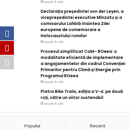
acum 5 zile
Declarația președintei von der Leyen, a
vicepreședintei executive Mînzatu și a
comisarului Lahbib înaintea Zilei
europene de comemorare a
Holocaustului romilor
acum 6 zile
Procesul simplificat CoM– ROeea: o
modalitate eficientă de implementare
a angajamentelor din cadrul Convenției
Primarilor pentru Climă și Energie prin
Programul ROeea
acum 6 zile
Piatra Bike Trails, ediția a V-a: pe două
roți, către un viitor sustenabil
acum 6 zile
Popular
Recent