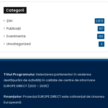
Categorii
Știri
2.873
Publicații
197
Evenimente
166
Uncategorized
3
Titlul Programului:
Selectarea partenerilor în vederea
desfășurării de activități în calitate de centre de informare
EUROPE DIRECT (2021 – 2025)
Finanțator:
Proiectul EUROPE DIRECT este cofinanțat de Uniunea
Europeană.