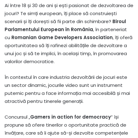
Ai între 18 și 30 de ani și ești pasionat de dezvoltarea de
jocuri? Te simți european, îți place să construiești
scenarii și îți dorești să fii parte din schimbare?
Biroul
Parlamentului European în România
, în parteneriat
cu
Romanian Game Developers Association
, îți oferă
oportunitatea să îți rafinezi abilitățile de dezvoltare a
unui joc și să te implici, în același timp, în promovarea
valorilor democratice.
În contextul în care industria dezvoltării de jocuri este
un sector dinamic, jocurile video sunt un instrument
puternic pentru a face informația mai accesibilă și mai
atractivă pentru tinerele generații.
Concursul „
Gamers in action for democracy
” își
propune să ofere tinerilor o oportunitate practică de
învățare, care să îi ajute să-și dezvolte competențele