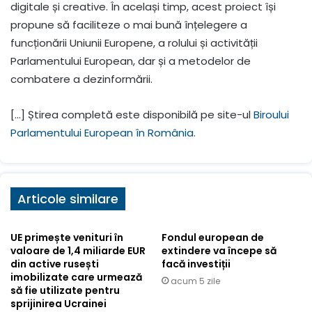
digitale și creative. În același timp, acest proiect își
propune să faciliteze o mai bună înțelegere a
funcționării Uniunii Europene, a rolului și activității
Parlamentului European, dar și a metodelor de
combatere a dezinformării.
[…] Știrea completă este disponibilă pe site-ul
Biroului
Parlamentului European în România
.
Articole similare
UE primește venituri în
Fondul european de
valoare de 1,4 miliarde EUR
extindere va începe să
din active rusești
facă investiții
imobilizate care urmează
acum 5 zile
să fie utilizate pentru
sprijinirea Ucrainei