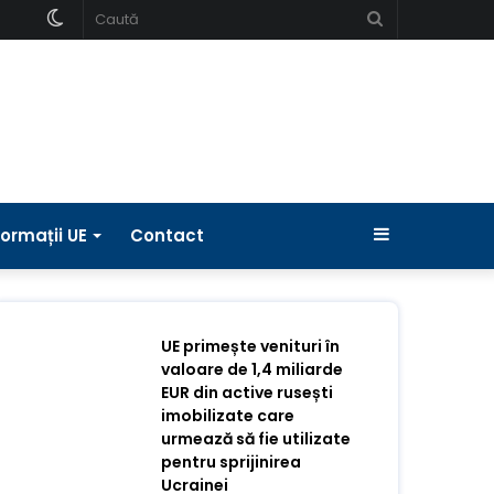
Schimbați
Caută
pielea
Bara
formații UE
Contact
laterală
UE primește venituri în
valoare de 1,4 miliarde
EUR din active rusești
imobilizate care
urmează să fie utilizate
pentru sprijinirea
Ucrainei