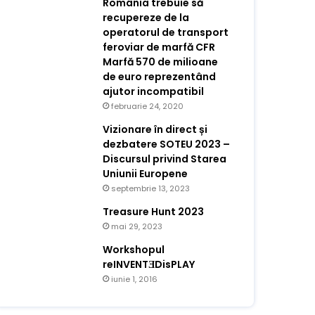
România trebuie să
recupereze de la
operatorul de transport
feroviar de marfă CFR
Marfă 570 de milioane
de euro reprezentând
ajutor incompatibil
februarie 24, 2020
Vizionare în direct și
dezbatere SOTEU 2023 –
Discursul privind Starea
Uniunii Europene
septembrie 13, 2023
Treasure Hunt 2023
mai 29, 2023
Workshopul
reINVENTƎDisPLAY
iunie 1, 2016