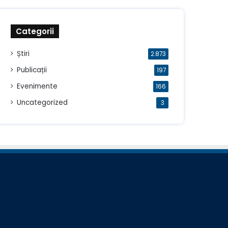
Categorii
Știri
2.873
Publicații
197
Evenimente
166
Uncategorized
3