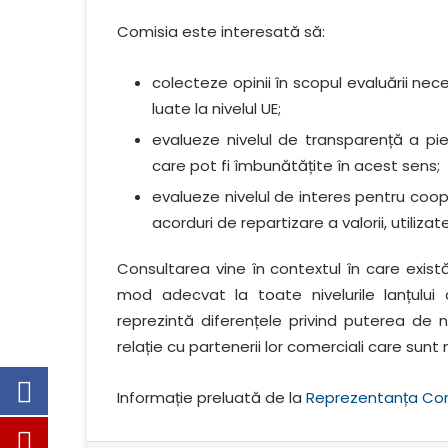
Comisia este interesată să:
colecteze opinii în scopul evaluării necesi
luate la nivelul UE;
evalueze nivelul de transparență a pie
care pot fi îmbunătățite în acest sens;
evalueze nivelul de interes pentru coop
acorduri de repartizare a valorii, utiliza
Consultarea vine în contextul în care există
mod adecvat la toate nivelurile lanțului
reprezintă diferențele privind puterea de ne
relație cu partenerii lor comerciali care sun
Informație preluată de la
Reprezentanța Com