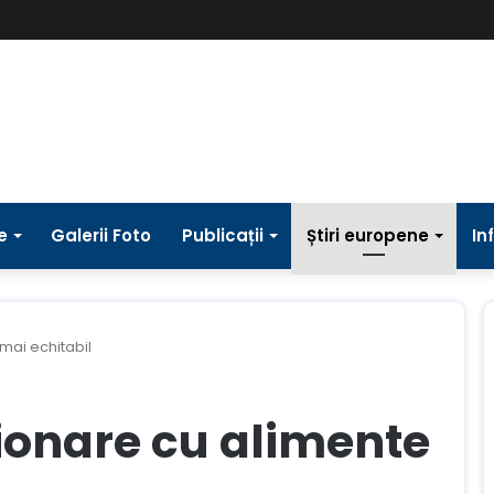
e
Galerii Foto
Publicații
Știri europene
In
mai echitabil
ionare cu alimente