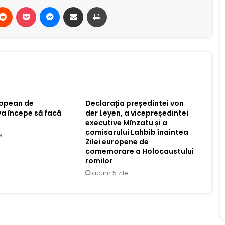
terest
Reddit
Buzunar
Mesager
Distribuie prin e-mail
Imprimare
ropean de
Declarația președintei von
va începe să facă
der Leyen, a vicepreședintei
executive Mînzatu și a
comisarului Lahbib înaintea
e
Zilei europene de
comemorare a Holocaustului
romilor
acum 5 zile