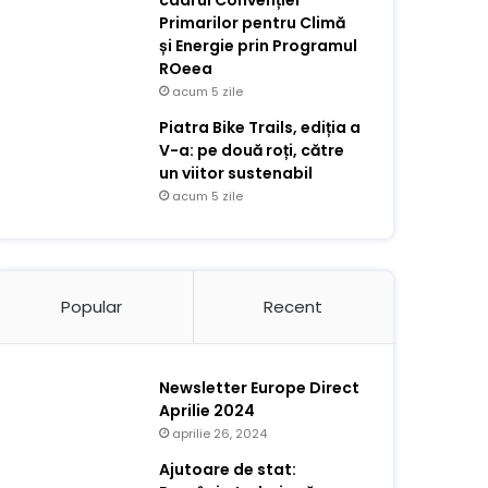
cadrul Convenției
Primarilor pentru Climă
și Energie prin Programul
ROeea
acum 5 zile
Piatra Bike Trails, ediția a
V-a: pe două roți, către
un viitor sustenabil
acum 5 zile
Popular
Recent
Newsletter Europe Direct
Aprilie 2024
aprilie 26, 2024
Ajutoare de stat: