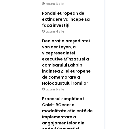
acum 3 zile
Fondul european de
extindere va începe să
facă investiții
acum 4 zile
Declarația președintei
von der Leyen, a
vicepreședintei
executive Mînzatu și a
comisarului Lahbib
înaintea Zilei europene
de comemorare a
Holocaustului romilor
acum 5 zile
Procesul simplificat
CoM– ROeea: o
modalitate eficientă de
implementare a
angajamentelor din