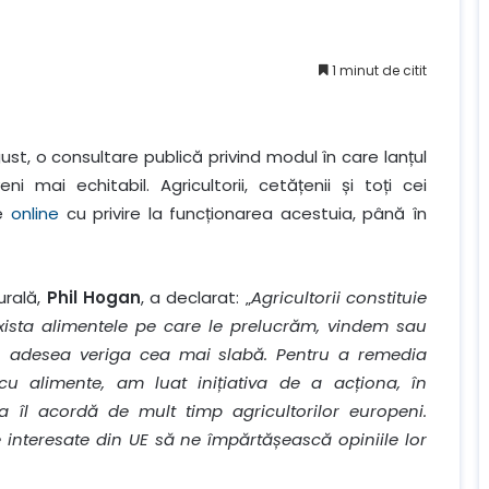
1 minut de citit
st, o consultare publică privind modul în care lanțul
mai echitabil. Agricultorii, cetățenii și toți cei
le
online
cu privire la funcționarea acestuia, până în
urală,
Phil Hogan
, a declarat: „
Agricultorii constituie
 exista alimentele pe care le prelucrăm, vindem sau
adesea veriga cea mai slabă. Pentru a remedia
 cu alimente, am luat inițiativa de a acționa, în
 îl acordă de mult timp agricultorilor europeni.
țile interesate din UE să ne împărtășească opiniile lor