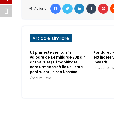
Facebook
Stare de nervozitate
LinkedIn
Tumblr
Pin
Acțiune
Articole similare
UE primește venituri în
Fondul eu
valoare de 1,4 miliarde EUR din
extindere 
active rusești imobilizate
investiții
care urmează să fie utilizate
acum 4 zil
pentru sprijinirea Ucrainei
acum 3 zile