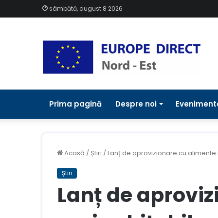
sâmbătă, august 8 2026
Prima pagină
Despre noi
Eveniment
Acasă
/
Știri
/
Lanț de aprovizionare cu alimente 
Știri
Lanț de aproviz