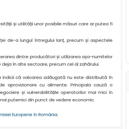
tății și utilității unor posibile măsuri care ar putea fi
ței de-a lungul întregului lanț, precum și aspectele
erarea dintre producători și utilizarea așa-numitelor
te deja în alte sectoare, precum cel al zahărului.
 indicii că valoarea adăugată nu este distribuită în
 de aprovizionare cu alimente. Principala cauză o
gociere și vulnerabilitățile operatorilor mai mici în
t mai puternici din punct de vedere economic.
isiei Europene în România
.