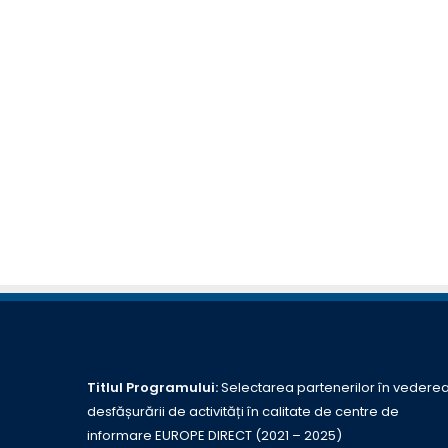
Titlul Programului:
Selectarea partenerilor în vedere
desfășurării de activități în calitate de centre de
informare EUROPE DIRECT (2021 – 2025)