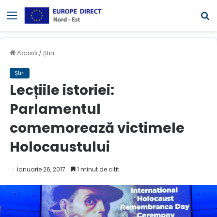
Meniul
C
Acasă
/
Știri
Știri
Lecțiile istoriei:
Parlamentul
comemorează victimele
Holocaustului
ianuarie 26, 2017
1 minut de citit