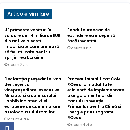
Articole similare
UE primește venituri în
Fondul european de
valoare de 1,4 miliarde EUR
extindere va începe să
din active rusești
facă investiții
imobilizate care urmează
acum 3 zile
să fie utilizate pentru
sprijinirea Ucrainei
acum 2 zile
Declarația președintei von
Procesul simplificat CoM–
der Leyen, a
ROeea: o modalitate
vicepreședintei executive
eficientă de implementare
Mînzatu și a comisarului
a angajamentelor din
Lahbib înaintea Zilei
cadrul Convenției
europene de comemorare
Primarilor pentru Climă și
a Holocaustului romilor
Energie prin Programul
ROeea
acum 4 zile
acum 4 zile