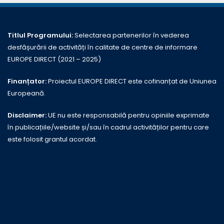
Titlul Programului:
Selectarea partenerilor în vederea
desfășurării de activități în calitate de centre de informare
EUROPE DIRECT (2021 – 2025)
Finanțator:
Proiectul EUROPE DIRECT este cofinanțat de Uniunea
Europeană.
Disclaimer:
UE nu este responsabilă pentru opiniile exprimate
în publicațiile/website și/sau în cadrul activităților pentru care
este folosit grantul acordat.