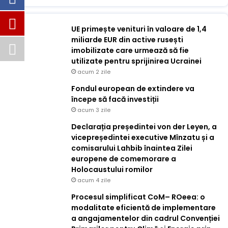
UE primește venituri în valoare de 1,4
miliarde EUR din active rusești
imobilizate care urmează să fie
utilizate pentru sprijinirea Ucrainei
acum 2 zile
Fondul european de extindere va
începe să facă investiții
acum 3 zile
Declarația președintei von der Leyen, a
vicepreședintei executive Mînzatu și a
comisarului Lahbib înaintea Zilei
europene de comemorare a
Holocaustului romilor
acum 4 zile
Procesul simplificat CoM– ROeea: o
modalitate eficientă de implementare
a angajamentelor din cadrul Convenției