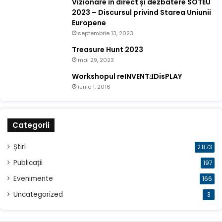
Vizionare în direct și dezbatere SOTEU
2023 – Discursul privind Starea Uniunii
Europene
septembrie 13, 2023
Treasure Hunt 2023
mai 29, 2023
Workshopul reINVENTƎDisPLAY
iunie 1, 2016
Categorii
Știri
2.873
Publicații
197
Evenimente
166
Uncategorized
3