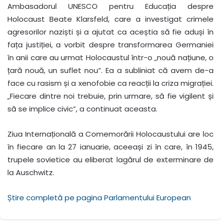
Ambasadorul UNESCO pentru Educația despre
Holocaust Beate Klarsfeld, care a investigat crimele
agresorilor naziști și a ajutat ca aceștia să fie aduși în
fața justiției, a vorbit despre transformarea Germaniei
în anii care au urmat Holocaustul într-o „nouă națiune, o
țară nouă, un suflet nou”. Ea a subliniat că avem de-a
face cu rasism și a xenofobie ca reacții la criza migrației.
„Fiecare dintre noi trebuie, prin urmare, să fie vigilent și
să se implice civic”, a continuat aceasta.
Ziua Internațională a Comemorării Holocaustului are loc
în fiecare an la 27 ianuarie, aceeași zi în care, în 1945,
trupele sovietice au eliberat lagărul de exterminare de
la Auschwitz.
Știre completă pe pagina Parlamentului European