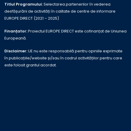
Titlul Programului:
Selectarea partenerilor în vederea
desfășurării de activități în calitate de centre de informare
EUROPE DIRECT (2021 – 2025)
Finanțator:
Proiectul EUROPE DIRECT este cofinanțat de Uniunea
Europeană.
Disclaimer:
UE nu este responsabilă pentru opiniile exprimate
în publicațiile/website și/sau în cadrul activităților pentru care
este folosit grantul acordat.