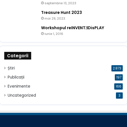
septembrie 13, 2023
Treasure Hunt 2023
mai 29, 2023
Workshopul reINVENTƎDisPLAY
iunie 1, 2016
Categorii
Știri
2.873
Publicații
197
Evenimente
166
Uncategorized
3