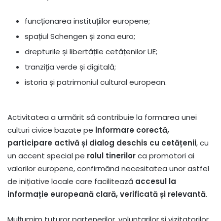
funcționarea instituțiilor europene;
spațiul Schengen și zona euro;
drepturile și libertățile cetățenilor UE;
tranziția verde și digitală;
istoria și patrimoniul cultural european.
Activitatea a urmărit să contribuie la formarea unei
culturi civice bazate pe
informare corectă,
participare activă și dialog deschis cu cetățenii
, cu
un accent special pe
rolul tinerilor
ca promotori ai
valorilor europene, confirmând necesitatea unor astfel
de inițiative locale care facilitează
accesul la
informație europeană clară, verificată și relevantă
.
Mulțumim tuturor partenerilor, voluntarilor și vizitatorilor