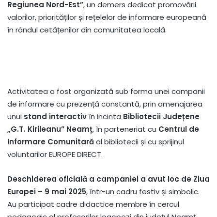
Regiunea Nord-Est”
, un demers dedicat promovării
valorilor, priorităților și rețelelor de informare europeană
în rândul cetățenilor din comunitatea locală.
Activitatea a fost organizată sub forma unei campanii
de informare cu prezență constantă, prin amenajarea
unui
stand interactiv
în incinta
Bibliotecii Județene
„G.T. Kirileanu” Neamț
, în parteneriat cu
Centrul de
Informare Comunitară
al bibliotecii și cu sprijinul
voluntarilor EUROPE DIRECT.
Deschiderea oficială a campaniei a avut loc de Ziua
Europei – 9 mai 2025
, într-un cadru festiv și simbolic.
Au participat cadre didactice membre în cercul
pedagogic al profesorilor logopezi din județul Neamț,