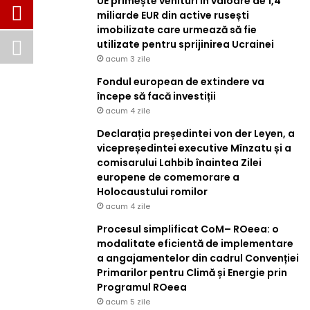
UE primește venituri în valoare de 1,4
miliarde EUR din active rusești
imobilizate care urmează să fie
utilizate pentru sprijinirea Ucrainei
acum 3 zile
Fondul european de extindere va
începe să facă investiții
acum 4 zile
Declarația președintei von der Leyen, a
vicepreședintei executive Mînzatu și a
comisarului Lahbib înaintea Zilei
europene de comemorare a
Holocaustului romilor
acum 4 zile
Procesul simplificat CoM– ROeea: o
modalitate eficientă de implementare
a angajamentelor din cadrul Convenției
Primarilor pentru Climă și Energie prin
Programul ROeea
acum 5 zile