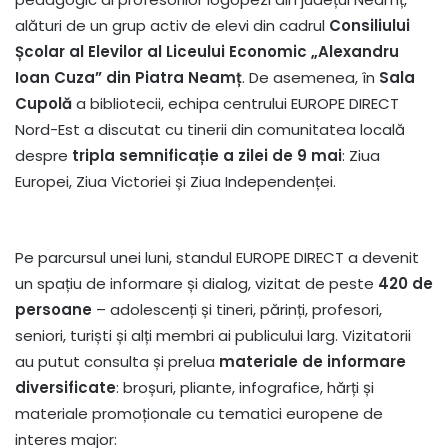
alături de un grup activ de elevi din cadrul
Consiliului
Școlar al Elevilor al Liceului Economic „Alexandru
Ioan Cuza” din Piatra Neamț
. De asemenea, în
Sala
Cupolă
a bibliotecii, echipa centrului EUROPE DIRECT
Nord-Est a discutat cu tinerii din comunitatea locală
despre
tripla semnificație a zilei de 9 mai
: Ziua
Europei, Ziua Victoriei și Ziua Independenței.
Pe parcursul unei luni, standul EUROPE DIRECT a devenit
un spațiu de informare și dialog, vizitat de peste
420 de
persoane
– adolescenți și tineri, părinți, profesori,
seniori, turiști și alți membri ai publicului larg. Vizitatorii
au putut consulta și prelua
materiale de informare
diversificate
: broșuri, pliante, infografice, hărți și
materiale promoționale cu tematici europene de
interes major: