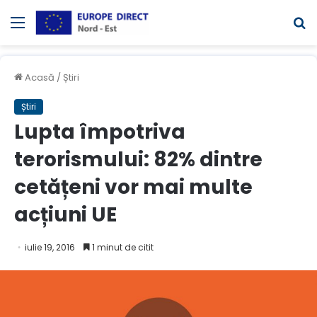
Meniul
C
Acasă
/
Știri
Știri
Lupta împotriva
terorismului: 82% dintre
cetățeni vor mai multe
acțiuni UE
iulie 19, 2016
1 minut de citit