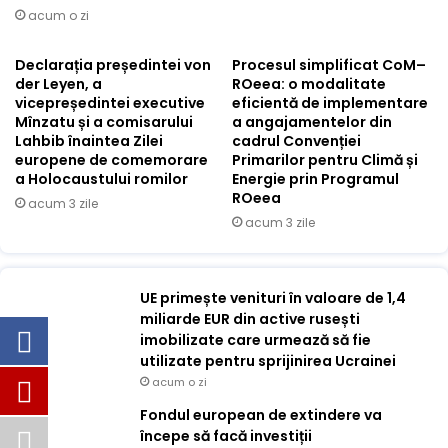
acum o zi
Declarația președintei von
Procesul simplificat CoM–
der Leyen, a
ROeea: o modalitate
vicepreședintei executive
eficientă de implementare
Mînzatu și a comisarului
a angajamentelor din
Lahbib înaintea Zilei
cadrul Convenției
europene de comemorare
Primarilor pentru Climă și
a Holocaustului romilor
Energie prin Programul
ROeea
acum 3 zile
acum 3 zile
UE primește venituri în valoare de 1,4
miliarde EUR din active rusești
imobilizate care urmează să fie
utilizate pentru sprijinirea Ucrainei
acum o zi
Fondul european de extindere va
începe să facă investiții