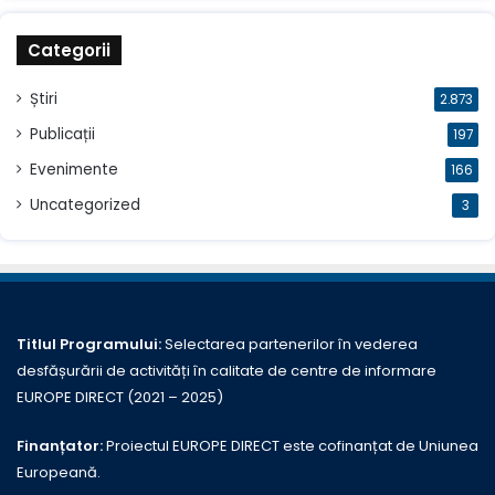
Categorii
Știri
2.873
Publicații
197
Evenimente
166
Uncategorized
3
Titlul Programului:
Selectarea partenerilor în vederea
desfășurării de activități în calitate de centre de informare
EUROPE DIRECT (2021 – 2025)
Finanțator:
Proiectul EUROPE DIRECT este cofinanțat de Uniunea
Europeană.