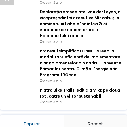
acum 2 zile
Declarația președintei von der Leyen, a
vicepreședintei executive Mînzatu și a
comisarului Lahbib înaintea Zilei
europene de comemorare a
Holocaustului romilor
acum 3 zile
Procesul simplificat CoM– ROeea: o
modalitate eficientă de implementare
a angajamentelor din cadrul Convenției
Primarilor pentru Climă și Energie prin
Programul ROeea
acum 3 zile
Piatra Bike Trails, ediția a V-a: pe două
roți, către un viitor sustenabil
acum 3 zile
Popular
Recent