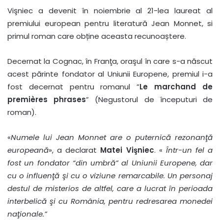
Vişniec a devenit în noiembrie al 21-lea laureat al
premiului european pentru literatură Jean Monnet, si
primul roman care obține aceasta recunoaștere.
Decernat la Cognac, în Franţa, oraşul în care s-a născut
acest părinte fondator al Uniunii Europene, premiul i-a
fost decernat pentru romanul ”
Le marchand de
premières phrases
” (Negustorul de începuturi de
roman).
«
Numele lui Jean Monnet are o puternică rezonanţă
europeană
», a declarat
Matei Vişniec
. «
Într-un fel a
fost un fondator “din umbră” al Uniunii Europene, dar
cu o influenţă şi cu o viziune remarcabile. Un personaj
destul de misterios de altfel, care a lucrat în perioada
interbelică şi cu România, pentru redresarea monedei
naţionale.”