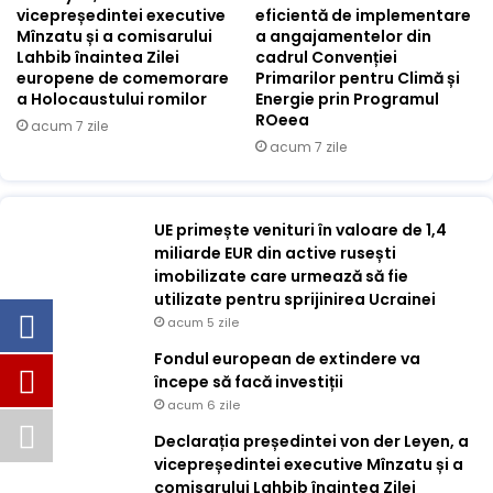
vicepreședintei executive
eficientă de implementare
Mînzatu și a comisarului
a angajamentelor din
Lahbib înaintea Zilei
cadrul Convenției
europene de comemorare
Primarilor pentru Climă și
a Holocaustului romilor
Energie prin Programul
ROeea
acum 7 zile
acum 7 zile
UE primește venituri în valoare de 1,4
miliarde EUR din active rusești
imobilizate care urmează să fie
utilizate pentru sprijinirea Ucrainei
acum 5 zile
Fondul european de extindere va
începe să facă investiții
acum 6 zile
Declarația președintei von der Leyen, a
vicepreședintei executive Mînzatu și a
comisarului Lahbib înaintea Zilei