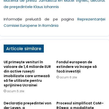
Material de presă: Jurnalistul RFI Matei Vişniec, decorat
de preşedintele Klaus Iohannis
Informație preluată de pe pagina
Reprezentanței
Comisiei Europene în România
Articole similare
UE primește venituri în
Fondul european de
valoare de 1,4 miliarde EUR
extindere va începe să
din active rusești
facă investiții
imobilizate care urmează
acum 6 zile
să fie utilizate pentru
sprijinirea Ucrainei
acum 5 zile
Declarația președintei von
Procesul simplificat CoM–
der Leyen, a
ROeea: o modalitate