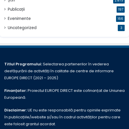
Știri
2.873
Publicații
197
Evenimente
166
Uncategorized
3
Titlul Programului:
Selectarea partenerilor în vederea
desfășurării de activități în calitate de centre de informare
EUROPE DIRECT (2021 – 2025)
Finanțator:
Proiectul EUROPE DIRECT este cofinanțat de Uniunea
Europeană.
Disclaimer:
UE nu este responsabilă pentru opiniile exprimate
în publicațiile/website și/sau în cadrul activităților pentru care
este folosit grantul acordat.