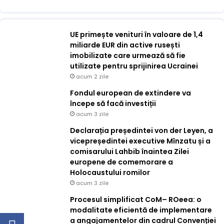
UE primește venituri în valoare de 1,4
miliarde EUR din active rusești
imobilizate care urmează să fie
utilizate pentru sprijinirea Ucrainei
acum 2 zile
Fondul european de extindere va
începe să facă investiții
acum 3 zile
Declarația președintei von der Leyen, a
vicepreședintei executive Mînzatu și a
comisarului Lahbib înaintea Zilei
europene de comemorare a
Holocaustului romilor
acum 3 zile
Procesul simplificat CoM– ROeea: o
modalitate eficientă de implementare
a angajamentelor din cadrul Convenției