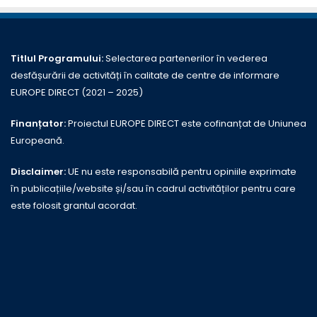
Titlul Programului:
Selectarea partenerilor în vederea
desfășurării de activități în calitate de centre de informare
EUROPE DIRECT (2021 – 2025)
Finanțator:
Proiectul EUROPE DIRECT este cofinanțat de Uniunea
Europeană.
Disclaimer:
UE nu este responsabilă pentru opiniile exprimate
în publicațiile/website și/sau în cadrul activităților pentru care
este folosit grantul acordat.