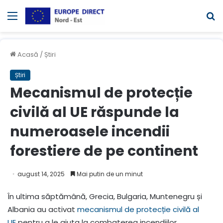
Meniul
C
Acasă
/
Știri
Știri
Mecanismul de protecție
civilă al UE răspunde la
numeroasele incendii
forestiere de pe continent
august 14, 2025
Mai putin de un minut
În ultima săptămână, Grecia, Bulgaria, Muntenegru și
Albania au activat
mecanismul de protecție civilă al
UE
pentru a le ajuta la combaterea incendiilor