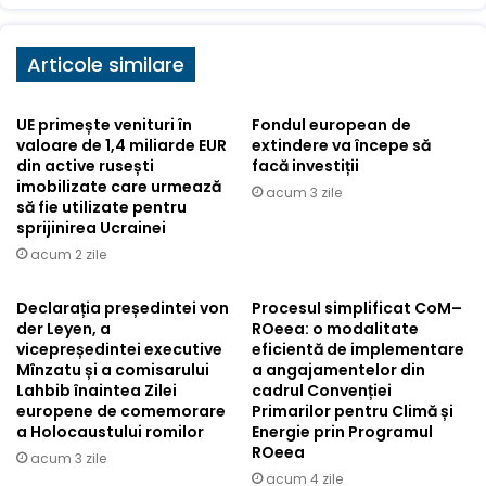
Articole similare
UE primește venituri în
Fondul european de
valoare de 1,4 miliarde EUR
extindere va începe să
din active rusești
facă investiții
imobilizate care urmează
acum 3 zile
să fie utilizate pentru
sprijinirea Ucrainei
acum 2 zile
Declarația președintei von
Procesul simplificat CoM–
der Leyen, a
ROeea: o modalitate
vicepreședintei executive
eficientă de implementare
Mînzatu și a comisarului
a angajamentelor din
Lahbib înaintea Zilei
cadrul Convenției
europene de comemorare
Primarilor pentru Climă și
a Holocaustului romilor
Energie prin Programul
ROeea
acum 3 zile
acum 4 zile