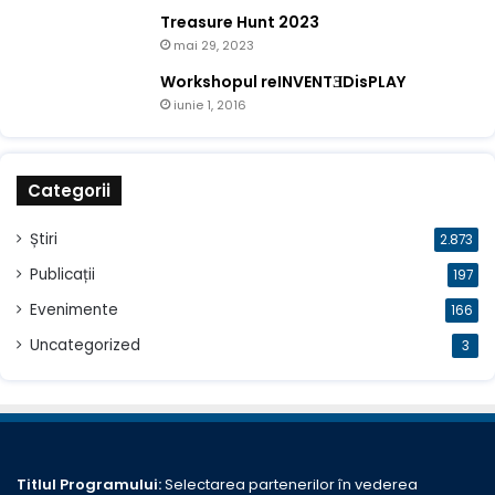
Treasure Hunt 2023
mai 29, 2023
Workshopul reINVENTƎDisPLAY
iunie 1, 2016
Categorii
Știri
2.873
Publicații
197
Evenimente
166
Uncategorized
3
Titlul Programului:
Selectarea partenerilor în vederea