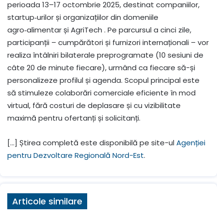
perioada 13–17 octombrie 2025, destinat companiilor,
startup‑urilor și organizațiilor din domeniile
agro‑alimentar și AgriTech
.
Pe parcursul a cinci zile,
participanții – cumpărători și furnizori internaționali – vor
realiza întâlniri bilaterale preprogramate (10 sesiuni de
câte 20 de minute fiecare), urmând ca fiecare să-și
personalizeze profilul și agenda
.
Scopul principal este
să stimuleze colaborări comerciale eficiente în mod
virtual, fără costuri de deplasare și cu vizibilitate
maximă pentru ofertanți și solicitanți.
[…] Știrea completă este disponibilă pe site-ul
Agenției
pentru Dezvoltare Regională Nord-Est
.
Articole similare