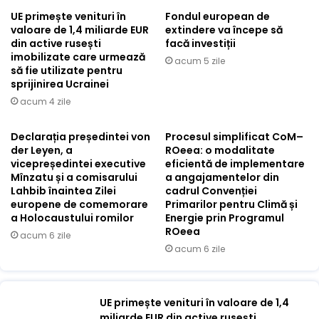
UE primește venituri în
Fondul european de
valoare de 1,4 miliarde EUR
extindere va începe să
din active rusești
facă investiții
imobilizate care urmează
acum 5 zile
să fie utilizate pentru
sprijinirea Ucrainei
acum 4 zile
Declarația președintei von
Procesul simplificat CoM–
der Leyen, a
ROeea: o modalitate
vicepreședintei executive
eficientă de implementare
Mînzatu și a comisarului
a angajamentelor din
Lahbib înaintea Zilei
cadrul Convenției
europene de comemorare
Primarilor pentru Climă și
a Holocaustului romilor
Energie prin Programul
ROeea
acum 6 zile
acum 6 zile
UE primește venituri în valoare de 1,4
miliarde EUR din active rusești