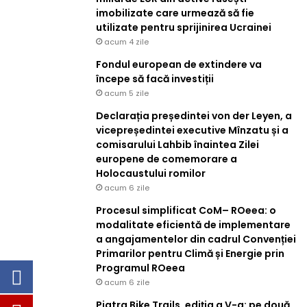
imobilizate care urmează să fie
utilizate pentru sprijinirea Ucrainei
acum 4 zile
Fondul european de extindere va
începe să facă investiții
acum 5 zile
Declarația președintei von der Leyen, a
vicepreședintei executive Mînzatu și a
comisarului Lahbib înaintea Zilei
europene de comemorare a
Holocaustului romilor
acum 6 zile
Procesul simplificat CoM– ROeea: o
modalitate eficientă de implementare
a angajamentelor din cadrul Convenției
Primarilor pentru Climă și Energie prin
Programul ROeea
acum 6 zile
Piatra Bike Trails, ediția a V-a: pe două