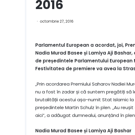
2016
octombrie 27, 2016
Parlamentul European a acordat, joi, Pre
Nadia Murad Basee și Lamiya Aji Bashar, 
de președintele Parlamentului European Mar
Festivitatea de premiere va avea la Stra
„Prin acordarea Premiului Saharov Nadiei Mur
nu a fost în zadar și că suntem pregătiți să l
brutalității acestui așa-numit Stat Islamic l
președintele Martin Schulz în plen. „Au reuș
aici”, a adăugat dumnealui, anunțând în plen
Nadia Murad Basee și Lamiya Aji Bashar