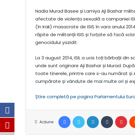
Nadia Murad Basee și Lamiya Aji Bashar mili
afectate de violența sexuală a campaniei ISIS
(în Irak) masacrate de ISIS în vara anului 201
răpite de militanții ISIS și forțate să facă 
genocidului yazidit.
La 3 august 2014, ISIL a ucis toți bărbații din 
unde sunt originare Aji Bashar și Murad. După 
toate tinerele, printre care s-au numărat și Aj
cumpărate și vândute de mai multe ori și ex
Știre completă pe pagina Parlamentului Eu
Facebook
Stare de nervozitate
LinkedIn
Tumblr
Pint
Acțiune