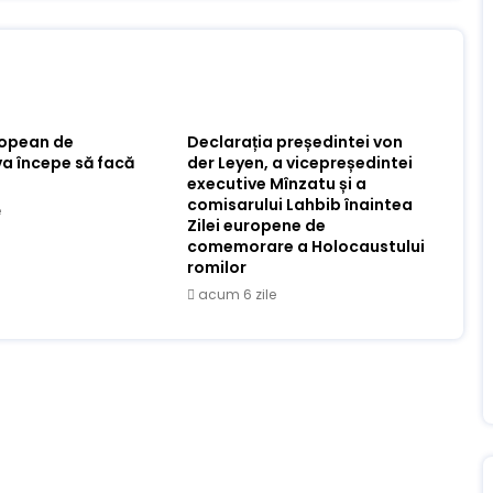
ropean de
Declarația președintei von
va începe să facă
der Leyen, a vicepreședintei
executive Mînzatu și a
comisarului Lahbib înaintea
e
Zilei europene de
comemorare a Holocaustului
romilor
acum 6 zile