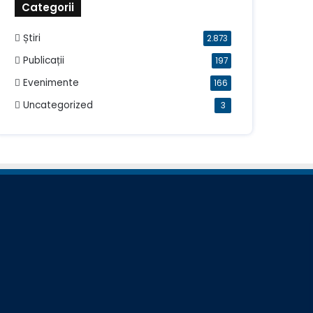
Categorii
Știri
2.873
Publicații
197
Evenimente
166
Uncategorized
3