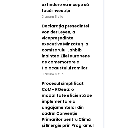
extindere va începe să
facă investiții
acum 5 zile
Declarația președintei
von der Leyen, a
vicepreședintei
executive Mînzatu și a
comisarului Lahbib
înaintea Zilei europene
de comemorare a
Holocaustului romilor
acum 6 zile
Procesul simplificat
CoM– ROeea: o
modalitate eficientă de
implementare a
angajamentelor din
cadrul Convenției
Primarilor pentru Climă
și Energie prin Programul