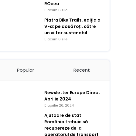
ROeea
acum 6 zile
Piatra Bike Trails, ediția a
V-a: pe două roți, către
un viitor sustenabil
acum 6 zile
Popular
Recent
Newsletter Europe Direct
Aprilie 2024
aprilie 26, 2024
Ajutoare de stat:
România trebuie să
recupereze de la
operatorul de transport