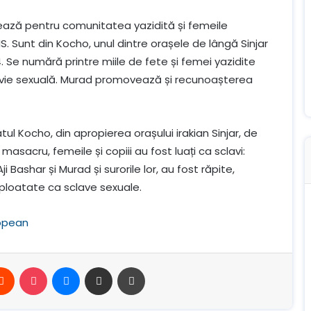
tează pentru comunitatea yazidită și femeile
. Sunt din Kocho, unul dintre orașele de lângă Sinjar
4. Se numără printre miile de fete și femei yazidite
sclavie sexuală. Murad promovează și recunoașterea
satul Kocho, din apropierea orașului irakian Sinjar, de
masacru, femeile și copiii au fost luați ca sclavi:
i Bashar și Murad și surorile lor, au fost răpite,
ploatate ca sclave sexuale.
ropean
erest
Reddit
Buzunar
Mesager
Distribuie prin e-mail
Imprimare