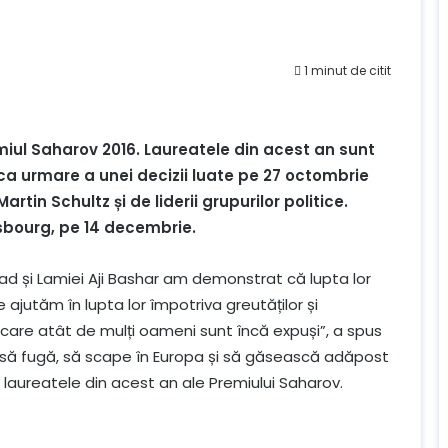
1 minut de citit
miul Saharov 2016. Laureatele din acest an sunt
ca urmare a unei decizii luate pe 27 octombrie
tin Schultz și de liderii grupurilor politice.
sbourg, pe 14 decembrie.
ad și Lamiei Aji Bashar am demonstrat că lupta lor
e ajutăm în lupta lor împotriva greutăților și
a care atât de mulți oameni sunt încă expuși”, a spus
it să fugă, să scape în Europa și să găsească adăpost
 laureatele din acest an ale Premiului Saharov.