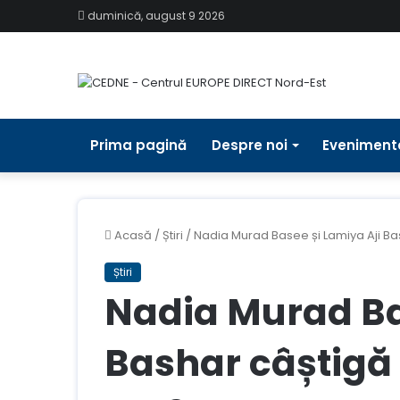
duminică, august 9 2026
Prima pagină
Despre noi
Eveniment
Acasă
/
Știri
/
Nadia Murad Basee și Lamiya Aji Ba
Știri
Nadia Murad Ba
Bashar câștigă