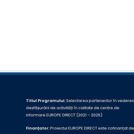
Titlul Programului:
Selectarea partenerilor în vedere
desfășurării de activități în calitate de centre de
informare EUROPE DIRECT (2021 – 2025)
Finanțator:
Proiectul EUROPE DIRECT este cofinanțat de