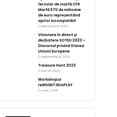
feroviar de marfă CFR
Marfă 570 de milioane
de euro reprezentând
ajutor incompatibil
februarie 24, 2020
Vizionare în direct și
dezbatere SOTEU 2023 –
Discursul privind Starea
Uniunii Europene
septembrie 13, 2023
Treasure Hunt 2023
mai 29, 2023
Workshopul
reINVENTƎDisPLAY
iunie 1, 2016