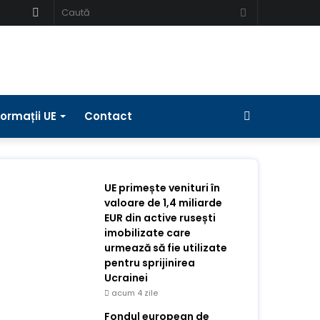
Schimbați
Caută
pielea
Bara
formații UE
Contact
laterală
UE primește venituri în
valoare de 1,4 miliarde
EUR din active rusești
imobilizate care
urmează să fie utilizate
pentru sprijinirea
Ucrainei
acum 4 zile
Fondul european de