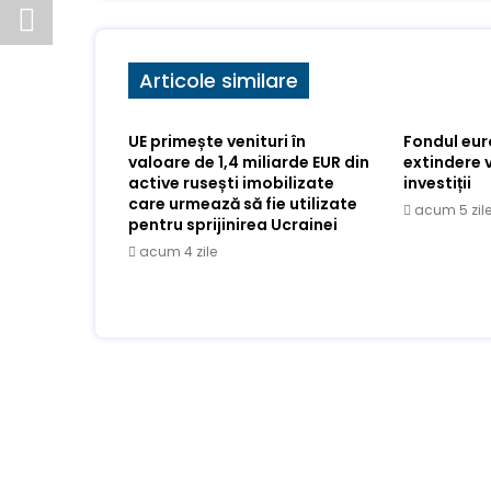
Articole similare
UE primește venituri în
Fondul eu
valoare de 1,4 miliarde EUR din
extindere 
active rusești imobilizate
investiții
care urmează să fie utilizate
acum 5 zil
pentru sprijinirea Ucrainei
acum 4 zile