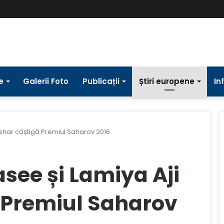
e
Galerii Foto
Publicații
Știri europene
In
shar câștigă Premiul Saharov 2016
see și Lamiya Aji
 Premiul Saharov