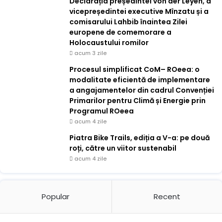
Declarația președintei von der Leyen, a
vicepreședintei executive Mînzatu și a
comisarului Lahbib înaintea Zilei
europene de comemorare a
Holocaustului romilor
acum 3 zile
Procesul simplificat CoM– ROeea: o
modalitate eficientă de implementare
a angajamentelor din cadrul Convenției
Primarilor pentru Climă și Energie prin
Programul ROeea
acum 4 zile
Piatra Bike Trails, ediția a V-a: pe două
roți, către un viitor sustenabil
acum 4 zile
Popular
Recent