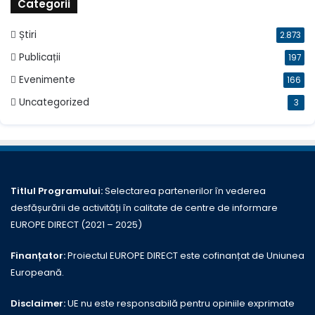
Categorii
Știri
2.873
Publicații
197
Evenimente
166
Uncategorized
3
Titlul Programului:
Selectarea partenerilor în vederea
desfășurării de activități în calitate de centre de informare
EUROPE DIRECT (2021 – 2025)
Finanțator:
Proiectul EUROPE DIRECT este cofinanțat de Uniunea
Europeană.
Disclaimer:
UE nu este responsabilă pentru opiniile exprimate