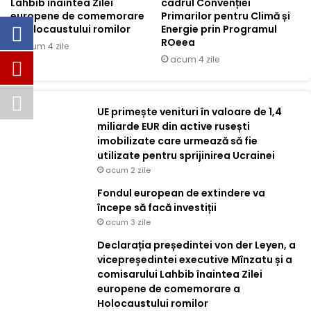
Lahbib înaintea Zilei
cadrul Convenției
europene de comemorare
Primarilor pentru Climă și
a Holocaustului romilor
Energie prin Programul
ROeea
acum 4 zile
acum 4 zile
UE primește venituri în valoare de 1,4
miliarde EUR din active rusești
imobilizate care urmează să fie
utilizate pentru sprijinirea Ucrainei
acum 2 zile
Fondul european de extindere va
începe să facă investiții
acum 3 zile
Declarația președintei von der Leyen, a
vicepreședintei executive Mînzatu și a
comisarului Lahbib înaintea Zilei
europene de comemorare a
Holocaustului romilor