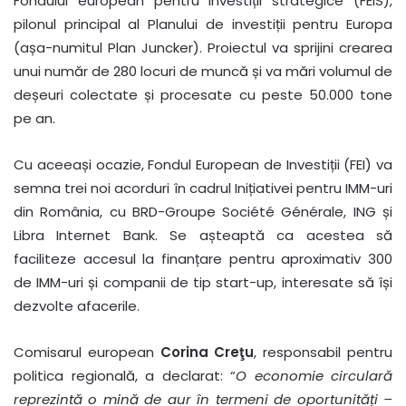
Fondului european pentru investiții strategice (FEIS),
pilonul principal al Planului de investiții pentru Europa
(așa-numitul Plan Juncker). Proiectul va sprijini crearea
unui număr de 280 locuri de muncă și va mări volumul de
deșeuri colectate și procesate cu peste 50.000 tone
pe an.
Cu aceeași ocazie, Fondul European de Investiții (FEI) va
semna trei noi acorduri în cadrul Inițiativei pentru IMM-uri
din România, cu BRD-Groupe Société Générale, ING și
Libra Internet Bank. Se așteaptă ca acestea să
faciliteze accesul la finanțare pentru aproximativ 300
de IMM-uri și companii de tip start-up, interesate să își
dezvolte afacerile.
Comisarul european
Corina Creţu
, responsabil pentru
politica regională, a declarat: “
O economie circulară
reprezintă o mină de aur în termeni de oportunități –