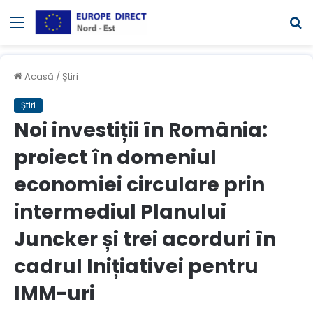
Meniul
C
Acasă
/
Știri
Știri
Noi investiții în România:
proiect în domeniul
economiei circulare prin
intermediul Planului
Juncker și trei acorduri în
cadrul Inițiativei pentru
IMM-uri