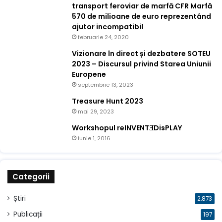
transport feroviar de marfă CFR Marfă
570 de milioane de euro reprezentând
ajutor incompatibil
februarie 24, 2020
Vizionare în direct și dezbatere SOTEU
2023 – Discursul privind Starea Uniunii
Europene
septembrie 13, 2023
Treasure Hunt 2023
mai 29, 2023
Workshopul reINVENTƎDisPLAY
iunie 1, 2016
Categorii
Știri
2.873
Publicații
197