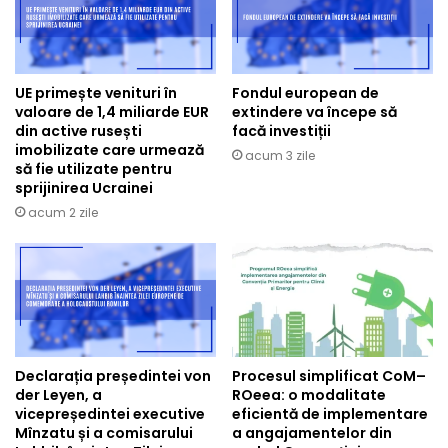
UE primește venituri în
Fondul european de
valoare de 1,4 miliarde EUR
extindere va începe să
din active rusești
facă investiții
imobilizate care urmează
acum 3 zile
să fie utilizate pentru
sprijinirea Ucrainei
acum 2 zile
Declarația președintei von
Procesul simplificat CoM–
der Leyen, a
ROeea: o modalitate
vicepreședintei executive
eficientă de implementare
Mînzatu și a comisarului
a angajamentelor din