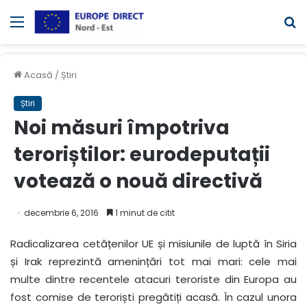
Meniul
C
Acasă
/
Știri
Știri
Noi măsuri împotriva
teroriștilor: eurodeputații
votează o nouă directivă
decembrie 6, 2016
1 minut de citit
Radicalizarea cetățenilor UE și misiunile de luptă în Siria
și Irak reprezintă amenințări tot mai mari: cele mai
multe dintre recentele atacuri teroriste din Europa au
fost comise de teroriști pregătiți acasă. În cazul unora