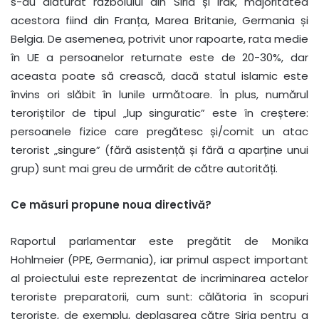
s-au alăturat războiului din Siria și Irak, majoritatea
acestora fiind din Franța, Marea Britanie, Germania și
Belgia. De asemenea, potrivit unor rapoarte, rata medie
în UE a persoanelor returnate este de 20-30%, dar
aceasta poate să crească, dacă statul islamic este
învins ori slăbit în lunile următoare. În plus, numărul
teroriștilor de tipul „lup singuratic” este în creștere:
persoanele fizice care pregătesc și/comit un atac
terorist „singure” (fără asistență și fără a aparține unui
grup) sunt mai greu de urmărit de către autorități.
Ce măsuri propune noua directivă?
Raportul parlamentar este pregătit de Monika
Hohlmeier (PPE, Germania), iar primul aspect important
al proiectului este reprezentat de incriminarea actelor
teroriste preparatorii, cum sunt: călătoria în scopuri
teroriste, de exemplu, deplasarea către Siria pentru a