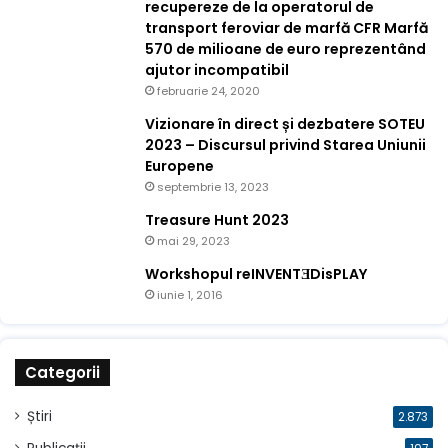
recupereze de la operatorul de
transport feroviar de marfă CFR Marfă
570 de milioane de euro reprezentând
ajutor incompatibil
februarie 24, 2020
Vizionare în direct și dezbatere SOTEU
2023 – Discursul privind Starea Uniunii
Europene
septembrie 13, 2023
Treasure Hunt 2023
mai 29, 2023
Workshopul reINVENTƎDisPLAY
iunie 1, 2016
Categorii
Știri
2.873