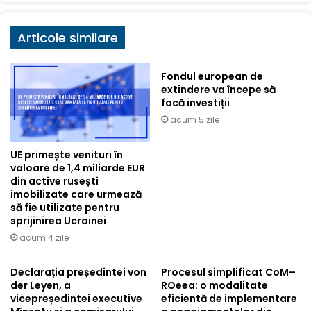
Articole similare
Fondul european de
extindere va începe să
facă investiții
acum 5 zile
UE primește venituri în
valoare de 1,4 miliarde EUR
din active rusești
imobilizate care urmează
să fie utilizate pentru
sprijinirea Ucrainei
acum 4 zile
Declarația președintei von
Procesul simplificat CoM–
der Leyen, a
ROeea: o modalitate
vicepreședintei executive
eficientă de implementare