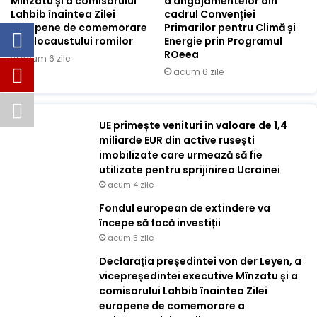
Mînzatu și a comisarului
a angajamentelor din
Lahbib înaintea Zilei
cadrul Convenției
europene de comemorare
Primarilor pentru Climă și
a Holocaustului romilor
Energie prin Programul
ROeea
acum 6 zile
acum 6 zile
UE primește venituri în valoare de 1,4
miliarde EUR din active rusești
imobilizate care urmează să fie
utilizate pentru sprijinirea Ucrainei
acum 4 zile
Fondul european de extindere va
începe să facă investiții
acum 5 zile
Declarația președintei von der Leyen, a
vicepreședintei executive Mînzatu și a
comisarului Lahbib înaintea Zilei
europene de comemorare a