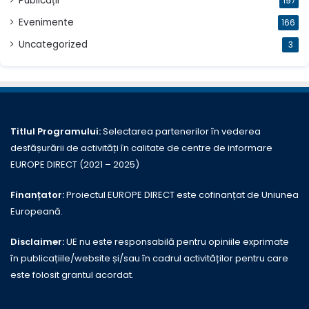
Publicații
197
Evenimente
166
Uncategorized
3
Titlul Programului:
Selectarea partenerilor în vederea
desfășurării de activități în calitate de centre de informare
EUROPE DIRECT (2021 – 2025)
Finanțator:
Proiectul EUROPE DIRECT este cofinanțat de Uniunea
Europeană.
Disclaimer:
UE nu este responsabilă pentru opiniile exprimate
în publicațiile/website și/sau în cadrul activităților pentru care
este folosit grantul acordat.