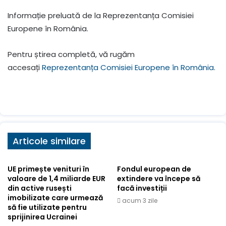
Informație preluată de la Reprezentanța Comisiei
Europene în România.
Pentru știrea completă, vă rugăm
accesați
Reprezentanța Comisiei Europene în România.
Articole similare
UE primește venituri în
Fondul european de
valoare de 1,4 miliarde EUR
extindere va începe să
din active rusești
facă investiții
imobilizate care urmează
acum 3 zile
să fie utilizate pentru
sprijinirea Ucrainei