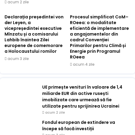
acum 2 zile
Declarația președintei von
Procesul simplificat CoM–
der Leyen, a
ROeea: o modalitate
vicepreședintei executive
eficientă de implementare
Mînzatu și a comisarului
a angajamentelor din
Lahbib înaintea Zilei
cadrul Convenției
europene de comemorare
Primarilor pentru Climă și
a Holocaustului romilor
Energie prin Programul
ROeea
acum 3 zile
acum 4 zile
UE primește venituri în valoare de 1,4
miliarde EUR din active rusești
imobilizate care urmează să fie
utilizate pentru sprijinirea Ucrainei
acum 2 zile
Fondul european de extindere va
începe să facă investiții