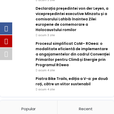
acum 3 zile
Declarația președintei von der Leyen, a
vicepreședintei executive Mînzatu și a
comisarului Lahbib înaintea Zilei
europene de comemorare a
Holocaustului romilor
acum 3 zile
Procesul simplificat CoM– ROeea: o
modalitate eficientă de implementare
a angajamentelor din cadrul Convenției
Primarilor pentru Climă și Energie prin
Programul ROeea
acum 4 zile
Piatra Bike Trails, ediția a V-a: pe două
roți, către un viitor sustenabil
acum 4 zile
Popular
Recent