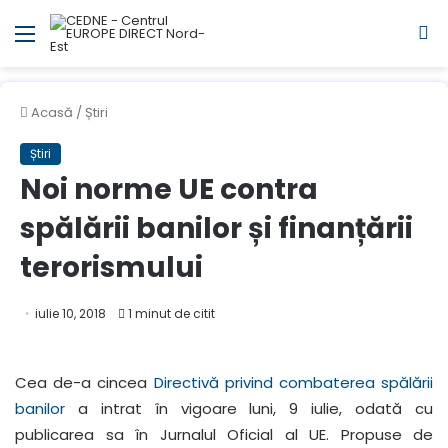
Meniul
C
Acasă
/
Știri
Știri
Noi norme UE contra
spălării banilor și finanțării
terorismului
iulie 10, 2018
1 minut de citit
Cea de-a cincea
Directivă privind combaterea spălării
banilor
a intrat în vigoare luni, 9 iulie, odată cu
publicarea sa în Jurnalul Oficial al UE. Propuse de