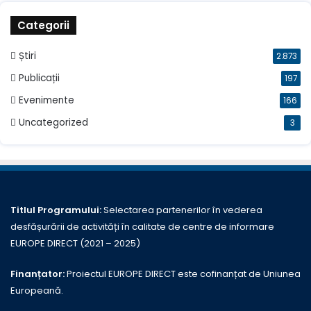
Categorii
Știri
2.873
Publicații
197
Evenimente
166
Uncategorized
3
Titlul Programului:
Selectarea partenerilor în vederea
desfășurării de activități în calitate de centre de informare
EUROPE DIRECT (2021 – 2025)
Finanțator:
Proiectul EUROPE DIRECT este cofinanțat de Uniunea
Europeană.