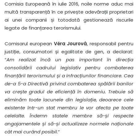
Comisia Europeană în iulie 2016, noile norme aduc mai
multă transparență în ce privește adevărații proprietari
ai unei companii și totodată gestionează riscurile
legate de finanțarea terorismului.
Comisarul european
Věra Jourová
, responsabil pentru
justiție, consumatori și egalitate de gen, a declarat:
“
Am realizat încă un pas important în direcția
consolidării cadrului legislativ pentru combaterea
finanțării terorismului și a infracțiunilor financiare. Cea
de-a 5-a Directivă privind combaterea spălării banilor
va crește gradul de eficiență în domeniu. Trebuie să
eliminăm toate lacunele din legislație, deoarece cele
existente într-un stat membru le vor afecta pe toate
celelalte. Îndemn statele membre să-și respecte
angajamentele și să-și actualizeze normele naționale
cât mai curând posibil.
“