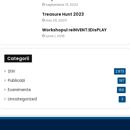
septembrie 13, 2023
Treasure Hunt 2023
mai 29, 2023
Workshopul reINVENTƎDisPLAY
iunie 1, 2016
Categorii
Știri
2.873
Publicații
197
Evenimente
166
Uncategorized
3