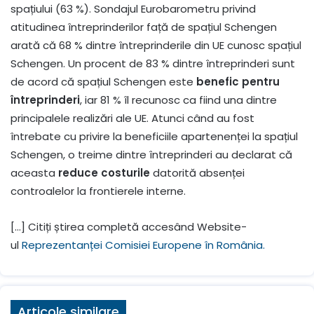
spațiului (63 %). Sondajul Eurobarometru privind
atitudinea întreprinderilor față de spațiul Schengen
arată că 68 % dintre întreprinderile din UE cunosc spațiul
Schengen. Un procent de 83 % dintre întreprinderi sunt
de acord că spațiul Schengen este
benefic pentru
întreprinderi
, iar 81 % îl recunosc ca fiind una dintre
principalele realizări ale UE. Atunci când au fost
întrebate cu privire la beneficiile apartenenței la spațiul
Schengen, o treime dintre întreprinderi au declarat că
aceasta
reduce costurile
datorită absenței
controalelor la frontierele interne.
[…] Citiți știrea completă accesând Website-
ul
Reprezentanței Comisiei Europene în România.
Articole similare