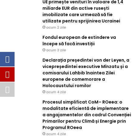
UE primește venituri în valoare de 1,4
miliarde EUR din active rusești
imobilizate care urmează să fie
utilizate pentru sprijinirea Ucrainei
acum 2 zile
Fondul european de extindere va
începe să facă investiții
acum 3 zile
Declarația președintei von der Leyen, a
vicepreședintei executive Mînzatu și a
comisarului Lahbib înaintea Zilei
europene de comemorare a
Holocaustului romilor
acum 4 zile
Procesul simplificat CoM– ROeea: o
modalitate eficientă de implementare
a angajamentelor din cadrul Convenției
Primarilor pentru Climă și Energie prin
Programul ROeea
acum 4 zile