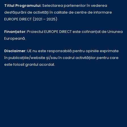
Titlul Programului:
Selectarea partenerilor în vederea
desfășurării de activități în calitate de centre de informare
EUROPE DIRECT (2021 – 2025)
Finanțator:
Proiectul EUROPE DIRECT este cofinanțat de Uniunea
Europeană.
Disclaimer:
UE nu este responsabilă pentru opiniile exprimate
în publicațiile/website și/sau în cadrul activităților pentru care
este folosit grantul acordat.