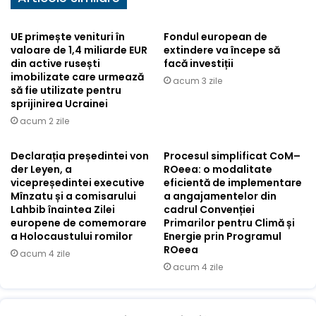
UE primește venituri în
Fondul european de
valoare de 1,4 miliarde EUR
extindere va începe să
din active rusești
facă investiții
imobilizate care urmează
acum 3 zile
să fie utilizate pentru
sprijinirea Ucrainei
acum 2 zile
Declarația președintei von
Procesul simplificat CoM–
der Leyen, a
ROeea: o modalitate
vicepreședintei executive
eficientă de implementare
Mînzatu și a comisarului
a angajamentelor din
Lahbib înaintea Zilei
cadrul Convenției
europene de comemorare
Primarilor pentru Climă și
a Holocaustului romilor
Energie prin Programul
ROeea
acum 4 zile
acum 4 zile