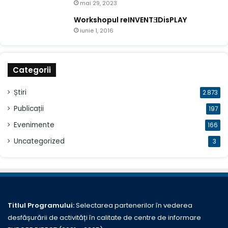
mai 29, 2023
Workshopul reINVENTƎDisPLAY
iunie 1, 2016
Categorii
Știri
2.873
Publicații
197
Evenimente
166
Uncategorized
3
Titlul Programului:
Selectarea partenerilor în vederea
desfășurării de activități în calitate de centre de informare