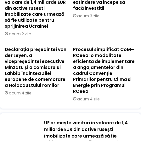
valoare de 1,4 miliarde EUR
extindere va începe să
din active rusești
facă investiții
imobilizate care urmează
acum 3 zile
să fie utilizate pentru
sprijinirea Ucrainei
acum 2 zile
Declarația președintei von
Procesul simplificat CoM–
der Leyen, a
ROeea: o modalitate
vicepreședintei executive
eficientă de implementare
Mînzatu și a comisarului
a angajamentelor din
Lahbib înaintea Zilei
cadrul Convenției
europene de comemorare
Primarilor pentru Climă și
a Holocaustului romilor
Energie prin Programul
ROeea
acum 4 zile
acum 4 zile
UE primește venituri în valoare de 1,4
miliarde EUR din active rusești
imobilizate care urmează să fie