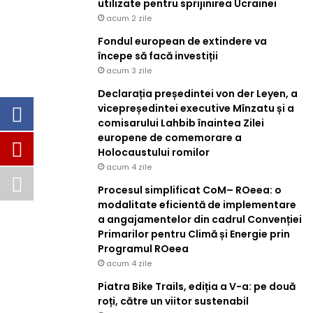
utilizate pentru sprijinirea Ucrainei
acum 2 zile
Fondul european de extindere va
începe să facă investiții
acum 3 zile
Declarația președintei von der Leyen, a
vicepreședintei executive Mînzatu și a
comisarului Lahbib înaintea Zilei
europene de comemorare a
Holocaustului romilor
acum 4 zile
Procesul simplificat CoM– ROeea: o
modalitate eficientă de implementare
a angajamentelor din cadrul Convenției
Primarilor pentru Climă și Energie prin
Programul ROeea
acum 4 zile
Piatra Bike Trails, ediția a V-a: pe două
roți, către un viitor sustenabil