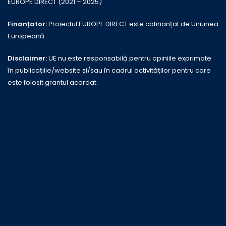
EUROPE DIRECT (2021 – 2025)
Finanțator:
Proiectul EUROPE DIRECT este cofinanțat de Uniunea
Europeană.
Disclaimer:
UE nu este responsabilă pentru opiniile exprimate
în publicațiile/website și/sau în cadrul activităților pentru care
este folosit grantul acordat.