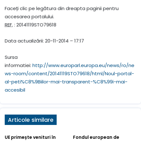
Faceți clic pe legătura din dreapta paginii pentru
accesarea portalului.
REF.
: 20141119STO79618
Data actualizării: 20-11-2014 – 17:17
Sursa
informatiei:
http://www.europarl.europa.eu/news/ro/ne
ws-room/content/20141119STO79618/html/Noul-portal-
al-peti%C8%9Biilor-mai-transparent-%C8%99i-mai-
accesibil
Articole similare
UE primește venituri în
Fondul european de