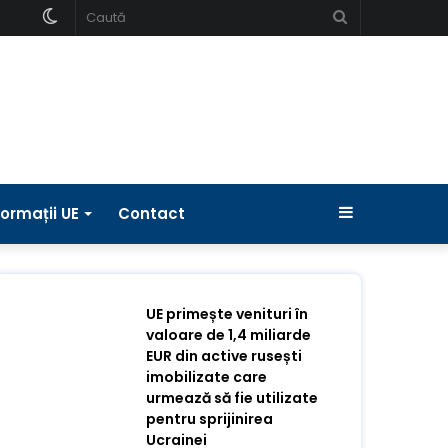
Schimbați
Caută
pielea
Bara
formații UE
Contact
laterală
UE primește venituri în
valoare de 1,4 miliarde
EUR din active rusești
imobilizate care
urmează să fie utilizate
pentru sprijinirea
Ucrainei