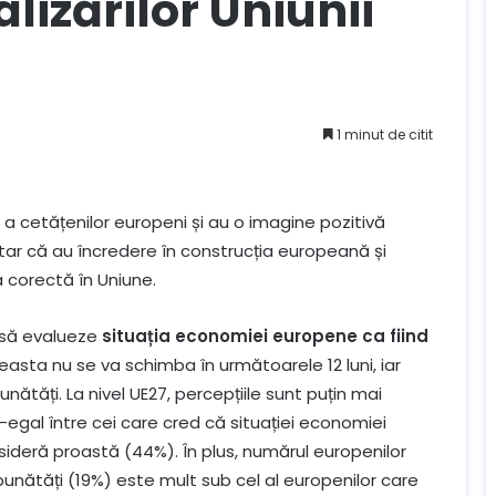
lizărilor Uniunii
1 minut de citit
ie a cetățenilor europeni și au o imagine pozitivă
tar că au încredere în construcția europeană și
a corectă în Uniune.
 să evalueze
situația economiei europene ca fiind
asta nu se va schimba în următoarele 12 luni, iar
tăți. La nivel UE27, percepțiile sunt puțin mai
i-egal între cei care cred că situației economiei
ideră proastă (44%). În plus, numărul europenilor
unătăți (19%) este mult sub cel al europenilor care