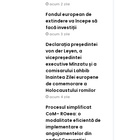
acum 2 zile
Fondul european de
extindere va începe să
facă investiții
acum 3 zile
Declarația președintei
von der Leyen, a
vicepreședintei
executive Mînzatu și a
comisarului Lahbib
înaintea Zilei europene
de comemorare a
Holocaustului romilor
acum 4 zile
Procesul simplificat
CoM– ROeea: o
modalitate eficientă de
implementare a
angajamentelor din