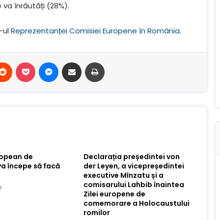
va înrăutăți (28%).
-ul
Reprezentanței Comisiei Europene în România.
terest
Reddit
Buzunar
Mesager
Distribuie prin e-mail
Imprimare
ropean de
Declarația președintei von
va începe să facă
der Leyen, a vicepreședintei
executive Mînzatu și a
comisarului Lahbib înaintea
e
Zilei europene de
comemorare a Holocaustului
romilor