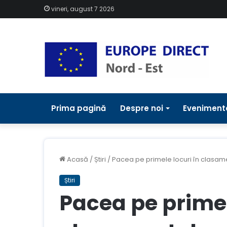
vineri, august 7 2026
Prima pagină
Despre noi
Eveniment
Acasă
/
Știri
/
Pacea pe primele locuri în clasamen
Știri
Pacea pe primel