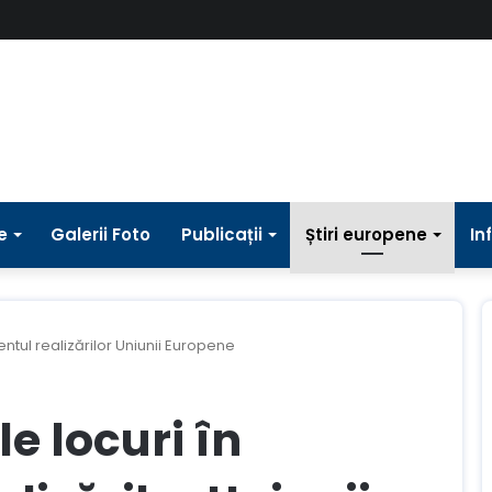
e
Galerii Foto
Publicații
Știri europene
In
tul realizărilor Uniunii Europene
e locuri în