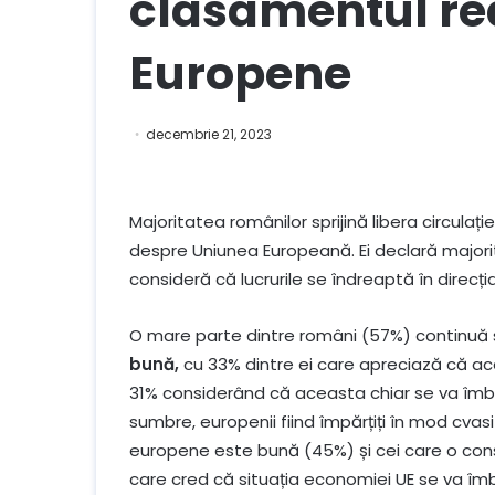
clasamentul rea
Europene
decembrie 21, 2023
Majoritatea românilor sprijină libera circulaț
despre Uniunea Europeană. Ei declară majori
consideră că lucrurile se îndreaptă în direcți
O mare parte dintre români (57%) continuă
bună,
cu 33% dintre ei care apreciază că ace
31% considerând că aceasta chiar se va îmbună
sumbre, europenii fiind împărțiți în mod cvas
europene este bună (45%) și cei care o cons
care cred că situația economiei UE se va îmb