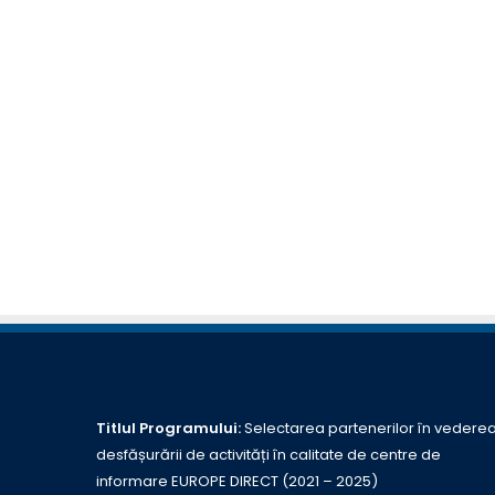
Titlul Programului:
Selectarea partenerilor în vedere
desfășurării de activități în calitate de centre de
informare EUROPE DIRECT (2021 – 2025)