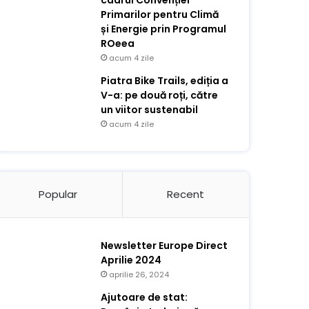
cadrul Convenției
Primarilor pentru Climă
și Energie prin Programul
ROeea
acum 4 zile
Piatra Bike Trails, ediția a
V-a: pe două roți, către
un viitor sustenabil
acum 4 zile
Popular
Recent
Newsletter Europe Direct
Aprilie 2024
aprilie 26, 2024
Ajutoare de stat: