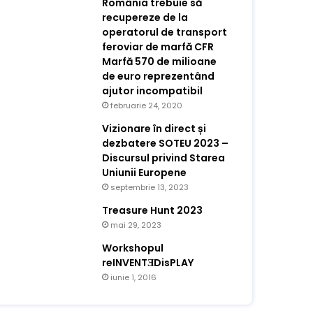
România trebuie să
recupereze de la
operatorul de transport
feroviar de marfă CFR
Marfă 570 de milioane
de euro reprezentând
ajutor incompatibil
februarie 24, 2020
Vizionare în direct și
dezbatere SOTEU 2023 –
Discursul privind Starea
Uniunii Europene
septembrie 13, 2023
Treasure Hunt 2023
mai 29, 2023
Workshopul
reINVENTƎDisPLAY
iunie 1, 2016