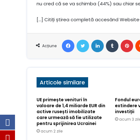
nu cred că se va schimba (44%) sau chiar se 
[…] Citiți știrea completă accesând Website
Facebook
Stare de nervozitate
LinkedIn
Tumblr
Pin
Acțiune
Articole similare
UE primește venituri în
Fondul eu
valoare de 1,4 miliarde EUR din
extindere 
active rusești imobilizate
investiții
care urmează să fie utilizate
acum 3 zil
pentru sprijinirea Ucrainei
acum 2 zile