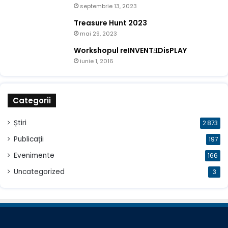
septembrie 13, 2023
Treasure Hunt 2023
mai 29, 2023
Workshopul reINVENTƎDisPLAY
iunie 1, 2016
Categorii
Știri
2.873
Publicații
197
Evenimente
166
Uncategorized
3