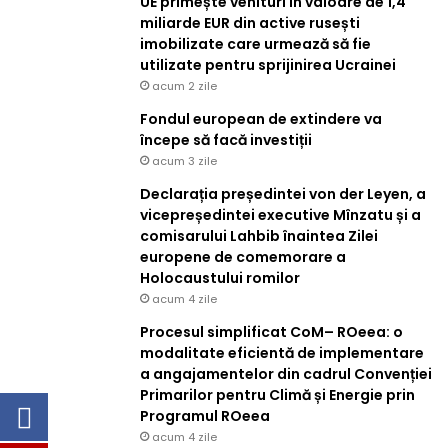
UE primește venituri în valoare de 1,4
miliarde EUR din active rusești
imobilizate care urmează să fie
utilizate pentru sprijinirea Ucrainei
acum 2 zile
Fondul european de extindere va
începe să facă investiții
acum 3 zile
Declarația președintei von der Leyen, a
vicepreședintei executive Mînzatu și a
comisarului Lahbib înaintea Zilei
europene de comemorare a
Holocaustului romilor
acum 4 zile
Procesul simplificat CoM– ROeea: o
modalitate eficientă de implementare
a angajamentelor din cadrul Convenției
Primarilor pentru Climă și Energie prin
Programul ROeea
acum 4 zile