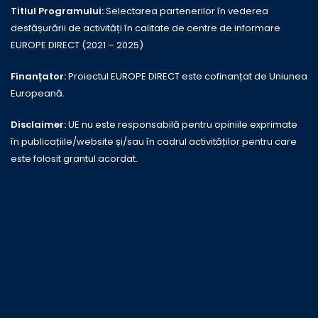
Titlul Programului:
Selectarea partenerilor în vederea
desfășurării de activități în calitate de centre de informare
EUROPE DIRECT (2021 – 2025)
Finanțator:
Proiectul EUROPE DIRECT este cofinanțat de Uniunea
Europeană.
Disclaimer:
UE nu este responsabilă pentru opiniile exprimate
în publicațiile/website și/sau în cadrul activităților pentru care
este folosit grantul acordat.