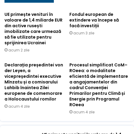
UE primește venituri în
Fondul european de
valoare de 1,4 miliarde EUR
extindere va începe să
din active rusești
facă investiții
imobilizate care urmează
acum 3 zile
să fie utilizate pentru
sprijinirea Ucrainei
acum 2 zile
Declarația președintei von
Procesul simplificat CoM–
der Leyen, a
ROeea: o modalitate
vicepreședintei executive
eficientă de implementare
Mînzatu și a comisarului
a angajamentelor din
Lahbib înaintea Zilei
cadrul Convenției
europene de comemorare
Primarilor pentru Climă și
a Holocaustului romilor
Energie prin Programul
ROeea
acum 4 zile
acum 4 zile