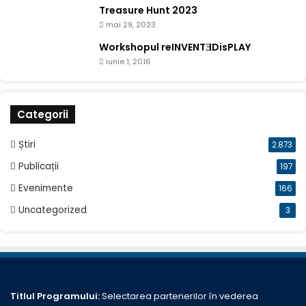
Treasure Hunt 2023
mai 29, 2023
Workshopul reINVENTƎDisPLAY
iunie 1, 2016
Categorii
Știri
2.873
Publicații
197
Evenimente
166
Uncategorized
3
Titlul Programului:
Selectarea partenerilor în vederea