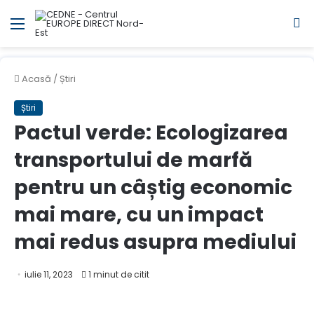
Meniul
C
Acasă
/
Știri
Știri
Pactul verde: Ecologizarea
transportului de marfă
pentru un câștig economic
mai mare, cu un impact
mai redus asupra mediului
iulie 11, 2023
1 minut de citit