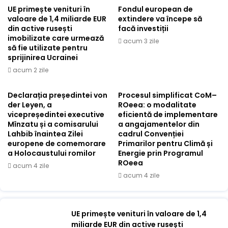
UE primește venituri în
Fondul european de
valoare de 1,4 miliarde EUR
extindere va începe să
din active rusești
facă investiții
imobilizate care urmează
acum 3 zile
să fie utilizate pentru
sprijinirea Ucrainei
acum 2 zile
Declarația președintei von
Procesul simplificat CoM–
der Leyen, a
ROeea: o modalitate
vicepreședintei executive
eficientă de implementare
Mînzatu și a comisarului
a angajamentelor din
Lahbib înaintea Zilei
cadrul Convenției
europene de comemorare
Primarilor pentru Climă și
a Holocaustului romilor
Energie prin Programul
ROeea
acum 4 zile
acum 4 zile
UE primește venituri în valoare de 1,4
miliarde EUR din active rusești