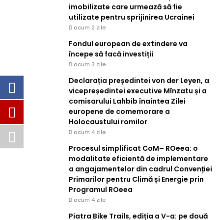
imobilizate care urmează să fie
utilizate pentru sprijinirea Ucrainei
acum 2 zile
Fondul european de extindere va
începe să facă investiții
acum 3 zile
Declarația președintei von der Leyen, a
vicepreședintei executive Mînzatu și a
comisarului Lahbib înaintea Zilei
europene de comemorare a
Holocaustului romilor
acum 4 zile
Procesul simplificat CoM– ROeea: o
modalitate eficientă de implementare
a angajamentelor din cadrul Convenției
Primarilor pentru Climă și Energie prin
Programul ROeea
acum 4 zile
Piatra Bike Trails, ediția a V-a: pe două