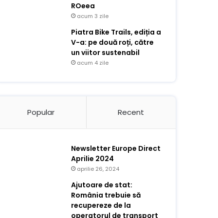
ROeea
acum 3 zile
Piatra Bike Trails, ediția a
V-a: pe două roți, către
un viitor sustenabil
acum 4 zile
Popular
Recent
Newsletter Europe Direct
Aprilie 2024
aprilie 26, 2024
Ajutoare de stat:
România trebuie să
recupereze de la
operatorul de transport