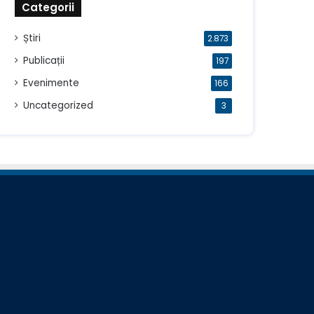
Categorii
Știri
2.873
Publicații
197
Evenimente
166
Uncategorized
3