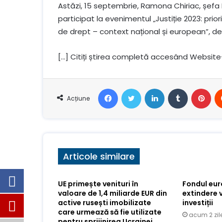
Astăzi, 15 septembrie, Ramona Chiriac, șefa
participat la evenimentul „Justiție 2023: priori
de drept – context național și european”, desf
[…] Citiți știrea completă accesând Website
Facebook
Stare de nervozitate
LinkedIn
Tumblr
Pin
Acțiune
Articole similare
UE primește venituri în
Fondul eu
valoare de 1,4 miliarde EUR din
extindere 
active rusești imobilizate
investiții
care urmează să fie utilizate
acum 2 zil
pentru sprijinirea Ucrainei