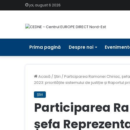
joi, august 6 2026
Prima pagină
Despre noi
Eveniment
Acasă
/
Știri
/
Participarea Ramonei Chiriac, șefa
2023: prioritățile sistemului de justiție și Raportul pr
Știri
Participarea Ra
șefa Reprezenta