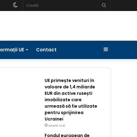
Schimbați
Caută
pielea
Bara
formații UE
Contact
laterală
UE primește venituri în
valoare de 1,4 miliarde
EUR din active rusești
imobilizate care
urmează să fie utilizate
pentru sprijinirea
Ucrainei
acum o zi
Fondul european de