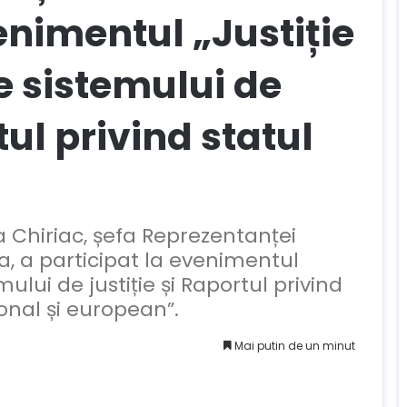
nimentul „Justiție
le sistemului de
tul privind statul
 Chiriac, șefa Reprezentanței
, a participat la evenimentul
emului de justiție și Raportul privind
onal și european”.
Mai putin de un minut