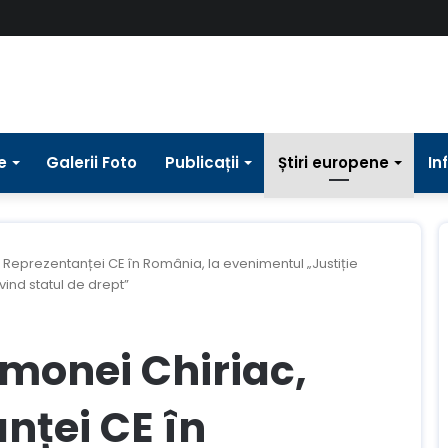
e
Galerii Foto
Publicații
Știri europene
In
 Reprezentanței CE în România, la evenimentul „Justiție
ivind statul de drept”
monei Chiriac,
nței CE în