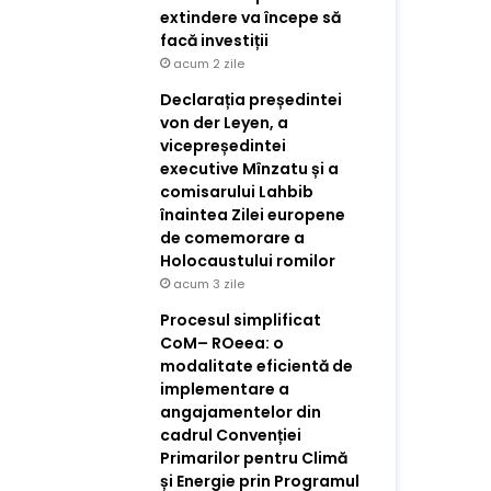
extindere va începe să
facă investiții
acum 2 zile
Declarația președintei
von der Leyen, a
vicepreședintei
executive Mînzatu și a
comisarului Lahbib
înaintea Zilei europene
de comemorare a
Holocaustului romilor
acum 3 zile
Procesul simplificat
CoM– ROeea: o
modalitate eficientă de
implementare a
angajamentelor din
cadrul Convenției
Primarilor pentru Climă
și Energie prin Programul