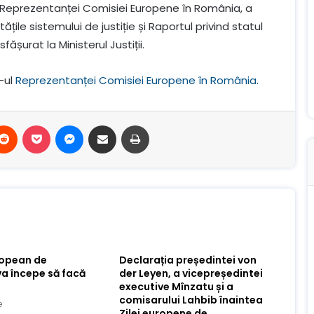
 Reprezentanței Comisiei Europene în România, a
tățile sistemului de justiție și Raportul privind statul
ășurat la Ministerul Justiții.
-ul
Reprezentanței Comisiei Europene în România.
terest
Reddit
Buzunar
Mesager
Distribuie prin e-mail
Imprimare
ropean de
Declarația președintei von
va începe să facă
der Leyen, a vicepreședintei
executive Mînzatu și a
comisarului Lahbib înaintea
e
Zilei europene de