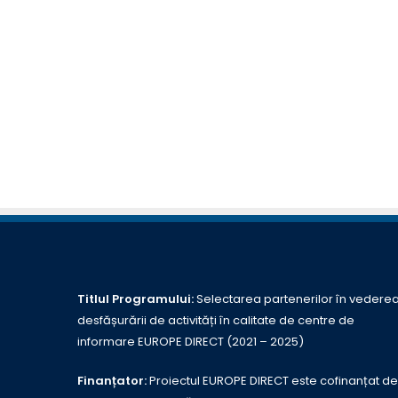
Titlul Programului:
Selectarea partenerilor în vedere
desfășurării de activități în calitate de centre de
informare EUROPE DIRECT (2021 – 2025)
Finanțator:
Proiectul EUROPE DIRECT este cofinanțat de