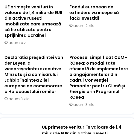
UE primește venituri în
Fondul european de
valoare de 1,4 miliarde EUR
extindere va începe să
din active rusești
facă investiții
imobilizate care urmează
acum 2 zile
să fie utilizate pentru
sprijinirea Ucrainei
acum o zi
Declarația președintei von
Procesul simplificat CoM–
der Leyen, a
ROeea: o modalitate
vicepreședintei executive
eficientă de implementare
Mînzatu și a comisarului
a angajamentelor din
Lahbib înaintea Zilei
cadrul Convenției
europene de comemorare
Primarilor pentru Climă și
a Holocaustului romilor
Energie prin Programul
ROeea
acum 3 zile
acum 3 zile
UE primește venituri în valoare de 1,4
miliarde EUR din active rusești