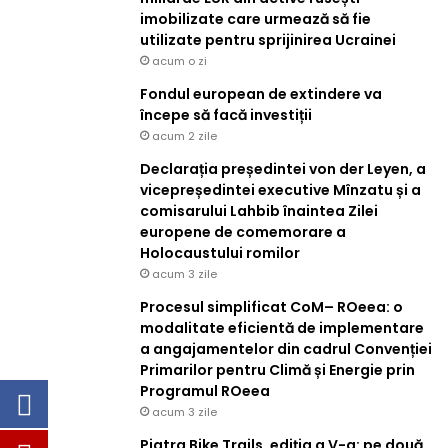
imobilizate care urmează să fie
utilizate pentru sprijinirea Ucrainei
acum o zi
Fondul european de extindere va
începe să facă investiții
acum 2 zile
Declarația președintei von der Leyen, a
vicepreședintei executive Mînzatu și a
comisarului Lahbib înaintea Zilei
europene de comemorare a
Holocaustului romilor
acum 3 zile
Procesul simplificat CoM– ROeea: o
modalitate eficientă de implementare
a angajamentelor din cadrul Convenției
Primarilor pentru Climă și Energie prin
Programul ROeea
acum 3 zile
Piatra Bike Trails, ediția a V-a: pe două