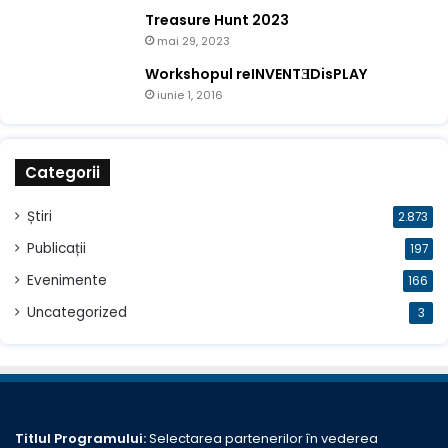
Treasure Hunt 2023
mai 29, 2023
Workshopul reINVENTƎDisPLAY
iunie 1, 2016
Categorii
Știri
2.873
Publicații
197
Evenimente
166
Uncategorized
3
Titlul Programului:
Selectarea partenerilor în vederea