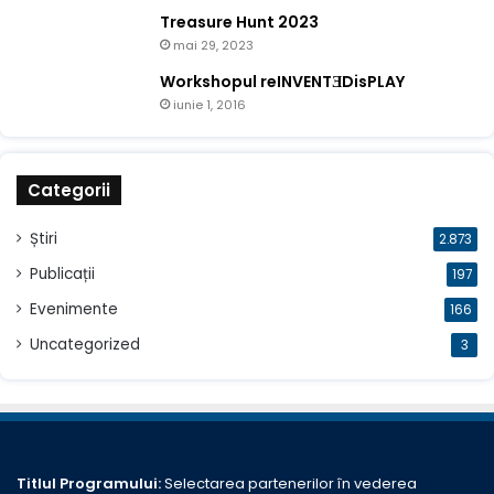
Treasure Hunt 2023
mai 29, 2023
Workshopul reINVENTƎDisPLAY
iunie 1, 2016
Categorii
Știri
2.873
Publicații
197
Evenimente
166
Uncategorized
3
Titlul Programului:
Selectarea partenerilor în vederea