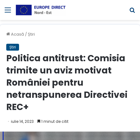
Meniul
C
Acasă
/
Știri
Știri
Politica antitrust: Comisia
trimite un aviz motivat
României pentru
netranspunerea Directivei
REC+
iulie 14, 2023
1 minut de citit