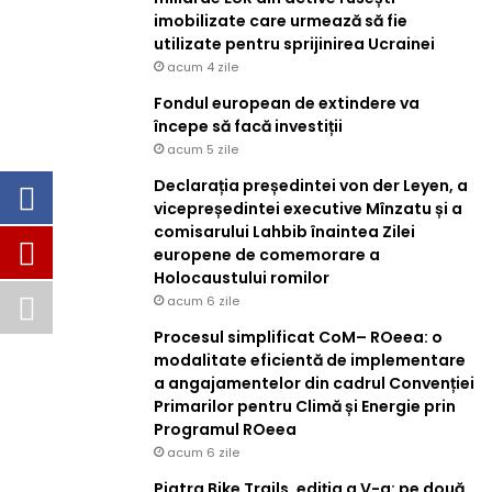
imobilizate care urmează să fie
utilizate pentru sprijinirea Ucrainei
acum 4 zile
Fondul european de extindere va
începe să facă investiții
acum 5 zile
Declarația președintei von der Leyen, a
vicepreședintei executive Mînzatu și a
comisarului Lahbib înaintea Zilei
europene de comemorare a
Holocaustului romilor
acum 6 zile
Procesul simplificat CoM– ROeea: o
modalitate eficientă de implementare
a angajamentelor din cadrul Convenției
Primarilor pentru Climă și Energie prin
Programul ROeea
acum 6 zile
Piatra Bike Trails, ediția a V-a: pe două